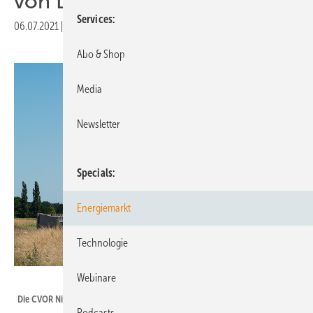
von Drehfunkfeuern
Services
06.07.2021
|
Druckvorschau
Abo & Shop
Media
Newsletter
Specials
Energiemarkt
Technologie
Webinare
DFS Deutsche Flugsicherung GmbH / H.-J. Koch
Die CVOR Nienburg
Podcasts