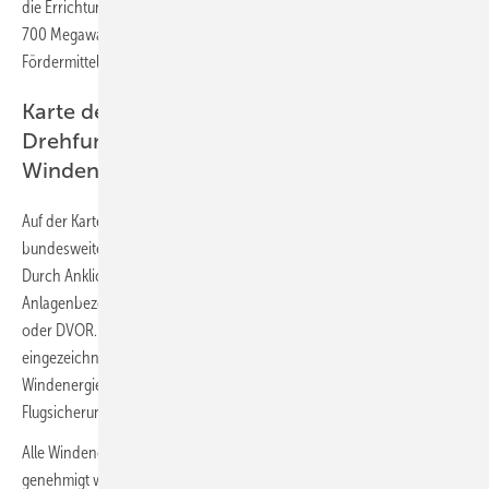
die Errichtung von Windenergieanlagen mit einer Leistung von rund
700 Megawatt frei“, hatte Minister Peter Altmaier bei der Übergabe der
Fördermittel versprochen.
Karte der FA Wind zeigt Standorte der
Drehfunkfeuer und der neuen
Windenergieanlgen
Auf der Karte der FA Wind sind alle aktuellen Standorte der
bundesweiten VOR mit Morse-Kennung und Kartensymbol dargestellt.
Durch Anklicken des Drehfunk-Symbols erscheint die
Anlagenbezeichnung, das Bundesland und der Anlagentyp - VOR
oder DVOR. Um die Standorte sind virtuell die Prüfradien
eingezeichnet, innerhalb derer die Zustimmung zum Bau einer
Windenergieanlage vom Ergebnis der Einzelfallprüfung durch die
Flugsicherung abhängt - in der Regel 15 km.
Alle Windenergieanlagen, die seit Juni 2020 in Deutschland
genehmigt wurden, sind ebenfalls vermerkt und mit der