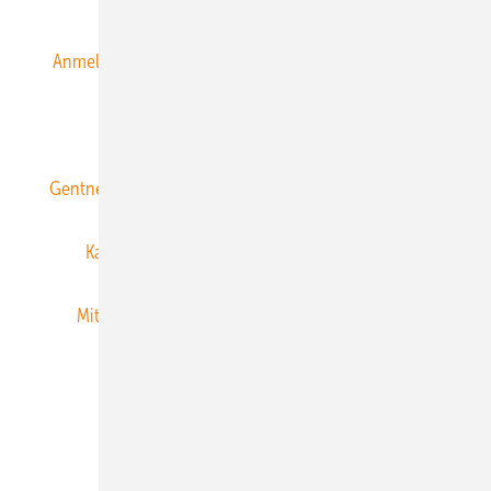
Anmeldung & Registrierung
Datenschutz
E-Paper
ERNEUERBARE ENERGIEN abonnieren
Gentner Energy Media
Gentner Verlag
Impressum
Karriere bei Gentner
Team
Mediaservice
Mitgliedschaften und Engagement
Newsletter
Privacy Manager
RSS-Feed
Veranstaltungen / Webinare