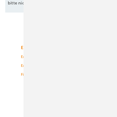
bitte nicht ohne
EEG!
Unsere Themen
Energiemarkt
Technologie
Energierecht
Planung
Energiemärkte weltweit
Logistik
Finanzierung
Betrieb
Onshore-Wind
Offshore-Wind
Solar
Bioenergie