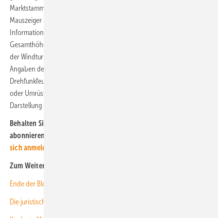
Marktstammdatenregister-Nummer gekennzeichnet. Wird der
Mauszeiger über einen Punkt mit Beschriftung bewegt, erscheint im
Informationsfeld (oben links) die Gemarkung des Standorts, die
Gesamthöhe, die elektrische Leistung sowie das Genehmigungsdatum
der Windturbine. Der zugrunde liegende WEA-Datensatz wird nach
Angaben der FA Wind regelmäßig aktualisiert. Änderungen an den
Drehfunkfeuer-Standorten etwa durch Stilllegung von VOR-Anlagen
oder Umrüstung von CVOR auf DVOR, werden ebenfalls in die
Darstellung übernommen.
(Katharina Wolf)
Behalten Sie die Entwicklung in der Windenergie im Blick und
abonnieren Sie unseren kostenlosen Newsletter!
Hier können Sie
sich anmelden
.
Zum Weiterlesen:
Ende der Blockade ganzer Windparkprojekte in Sicht
Die juristische Breitseite im Namen des Umweltschutzes