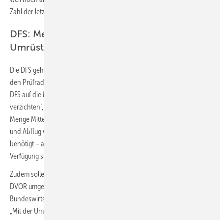
Zahl der letztlich genehmigten Anlagen so niedrig liegen.
DFS: Mehr Windenergieanlgen durch
Umrüstung auf DVOR
Die DFS geht davon aus, dass künftig mehr Windenergieanlagen in
den Prüfradien zugelassen werden könnten. „Perspektivisch kann die
DFS auf die Mehrzahl der heute genutzten 55 Drehfunkfeuer
verzichten“, kündigte DFS Geschäftsführer Technik Friedrich-Wilhelm
Menge Mitte Juni an. Mit Nutzung der Satellitennavigation auch im An-
und Abflug werde nur noch ein Drittel der heutigen Drehfunkfeuer
benötigt – als Ausfallinfrastruktur, falls die GPS-Daten nicht zur
Verfügung stehen.
Zudem sollen die verbleibenden CVOR auf weniger störempfindliche
DVOR umgerüstet werden. Dafür hat das
Bundeswirtschaftsministerium jetzt 14 Millionen Euro bereitgestellt.
„Mit der Umrüstung der Drehfunkfeuer werden zusätzliche Flächen für