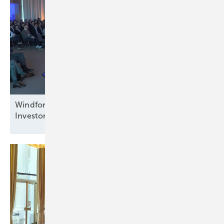
Windforce diskutiert: Was erneuert das
Investorenvertrauen in der
Offshore-Windkraft?