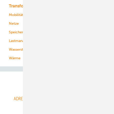
Transformation
Energieversorger
Service
Mobilität
Kommunen
Netze
Stadtwerke
Speicher
Energiekonzerne
Lastmanagement
Wasserstoff
Wärme
Abo- & Leserservice
ADRESSBUCH der WIND- und SOLARENERGIE
AGB
Alle Inhalte chronologisch
Anmelden