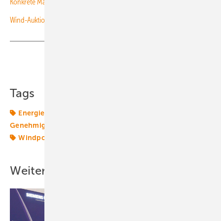
Konkrete Maßnahmen für den Ausbau Erneuerbarer gefordert
Wind-Auktion knapp unterzeichnet - Genehmigungen mau
Teilen
Link kopieren
Tags
Energiemarkt
Energiemärkte weltweit
Genehmigung
Windenergie
Windkraft
Windmarkt
Windpolitik
Windtechnik
Weitere Inhalte