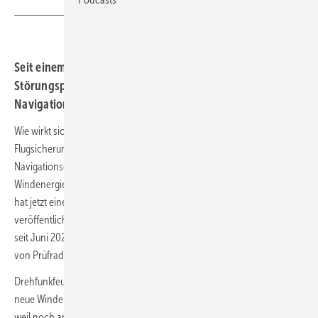
Seit einem Jahr gilt die neue Berechnungsmethode für
Störungspotenzial von Windenergieanlagen auf
Navigationseinrichtungen. Was hat sich getan?
Wie wirkt sich die
neue Berechnungsformel
, mit der die Deutsche
Flugsicherung (DFS) seit einem Jahr das Störungspotenzial auf ihre
Navigationseinrichtungen ermittelt, auf die Genehmigungspraxis von
Windenergieanlagen aus? Die Fachagentur Wind an Land (FA Wind)
hat jetzt eine entsprechende Karte auf ihrer
Website
veröffentlicht. Dabei zeigt sich: Von den 755 Windenergieanlagen, die
seit Juni 2020 bundesweit genehmigt wurden, liegen nur 14 innerhalb
von Prüfradien um Drehfunkfeuer.
Drehfunkfeuer gehören zu den Hauptgenehmigungshindernissen für
neue Windenergieprojekte - allerdings nicht zu den einzigen. Auch,
weil noch andere
Hürden
aus dem Weg zu räumen sind, könnte die