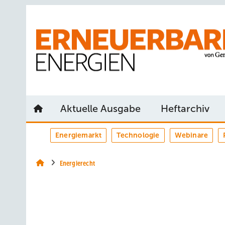
Springe
Springe
Springe
auf
auf
auf
Hauptinhalt
Hauptmenü
SiteSearch
Aktuelle Ausgabe
Heftarchiv
Energiemarkt
Technologie
Webinare
Energierecht