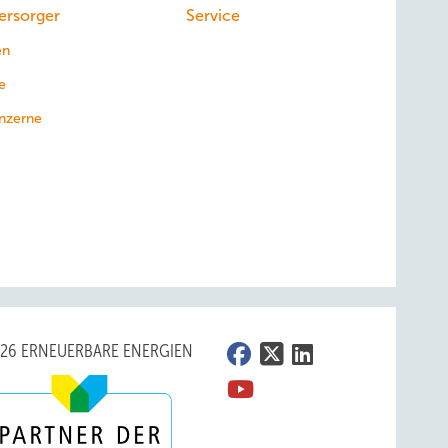
ersorger
Service
en
e
nzerne
026 ERNEUERBARE ENERGIEN