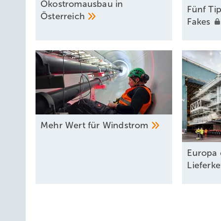
Ökostromausbau in
Fün f Ti
Österreich
Fakes
Mehr Wert für
Windstrom
Europa 
Lieferk