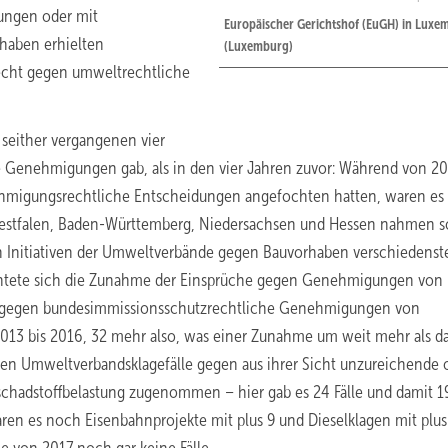
ungen oder mit
Europäischer Gerichtshof (EuGH) in Lux
haben erhielten
(Luxemburg)
echt gegen umweltrechtliche
n seither vergangenen vier
 Genehmigungen gab, als in den vier Jahren zuvor: Während von 20
hmigungsrechtliche Entscheidungen angefochten hatten, waren es
-Westfalen, Baden-Württemberg, Niedersachsen und Hessen nahmen s
en Initiativen der Umweltverbände gegen Bauvorhaben verschiedenste
 richtete sich die Zunahme der Einsprüche gegen Genehmigungen von
20 gegen bundesimmissionsschutzrechtliche Genehmigungen von
2013 bis 2016, 32 mehr also, was einer Zunahme um weit mehr als d
en Umweltverbandsklagefälle gegen aus ihrer Sicht unzureichende 
tschadstoffbelastung zugenommen – hier gab es 24 Fälle und damit 19
ren es noch Eisenbahnprojekte mit plus 9 und Dieselklagen mit plus 