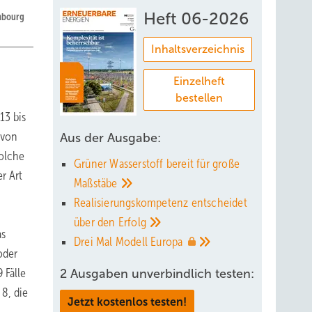
Heft 06-2026
embourg
Inhaltsverzeichnis
Einzelheft
bestellen
13 bis
 von
Aus der Ausgabe:
olche
Grüner Wasserstoff bereit für große
r Art
Maßstäbe
Realisierungskompetenz entscheidet
über den
Erfolg
as
Drei Mal Modell
Europa
oder
 Fälle
2 Ausgaben unverbindlich testen:
8, die
Jetzt kostenlos testen!