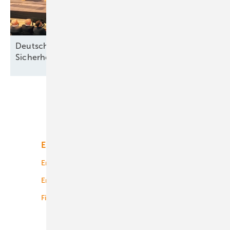
Deutsche Meereswindkraft-Branche fordert
Sicherheit ohne
Förderabhängigkeit
Unsere Themen
Energiemarkt
Technologie
Energierecht
Planung
Energiemärkte weltweit
Logistik
Finanzierung
Betrieb
Onshore-Wind