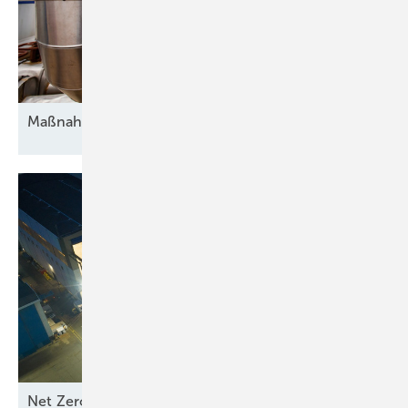
Wandel strategisch antizipieren
Für das Management bedeutet das konkret: Führung muss Wandel
strategisch antizipieren, kulturell verankern und operativ umsetzen –
nicht als Reaktion auf Krisen, sondern als bewusste, proaktive und
Maßnahmen gegen die
Unsicherheit
zukunftsgerichtete Führungsaufgabe in einer Welt des permanenten
Wandels. HR bringt die erforderlichen Kompetenzen und Instrumente
mit, um Veränderung wirkungsvoll zu verankern: von der Analyse und
Entwicklung künftiger Führungskompetenzen, über gezielte Trainings-
und Entwicklungsprogramme bis zur Gestaltung einer
Unternehmenskultur, die Agilität, Innovation und Mitarbeiterbindung
fördert. So wird Transformation kein Risiko, sondern ein strategischer
Vorteil. Nur mit einem integrativen, ganzheitlichen Führungsansatz, bei
dem HR eine aktive gestaltende Rolle einnimmt, können Unternehmen
im dynamischen Marktumfeld der Erneuerbaren erfolgreich sein. Das
Management hat die Verantwortung, diese Veränderung zu steuern.
HR liefert Werkzeuge, Methoden und Kompetenzen, um
Net Zero Industry und Industrial Accelerator Acts: