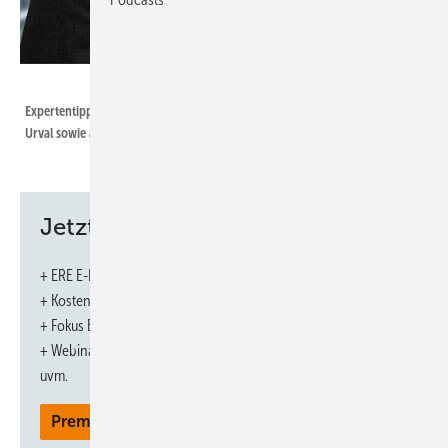
Foto: Mercuri Urval
Expertentipp von Volker Schulz, Partner & Director von Mercuri
Urval sowie als Team­leiter in Hamburg tätig
Jetzt weiterlesen und profitieren.
Wandel ist Dauerzustand in der Wind- und Solarbranche.
Für Vorstand, Geschäftsführung und Personaler ­bedeutet
+ ERE E-Paper-Ausgabe – jeden Monat neu
das: Zukunftskompetenzen identifizieren und gezielt ­
+ Kostenfreien Zugang zu unserem Online-Archiv
entwickeln.
+ Fokus ERE: Sonderhefte (PDF)
+ Webinare und Veranstaltungen mit Rabatten
Heute sehen sich Unternehmen mit einer Vielzahl hochdynamischer,
uvm.
externer Umbrüche konfrontiert, deren Auswirkungen kaum planbar
sind. Ereignisse wie der Krieg in der Ukraine, die explosionsartige
Premium Mitgliedschaft
Weiterentwicklung Künstlicher Intelligenz oder neue handelspolitische