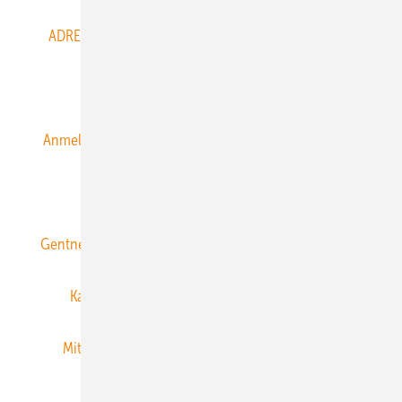
ADRESSBUCH der WIND- und SOLARENERGIE
AGB
Alle Inhalte chronologisch
Anmelden
Anmeldung & Registrierung
Datenschutz
E-Paper
ERNEUERBARE ENERGIEN abonnieren
Gentner Energy Media
Gentner Verlag
Impressum
Karriere bei Gentner
Team
Mediaservice
Mitgliedschaften und Engagement
Newsletter
Privacy Manager
RSS-Feed