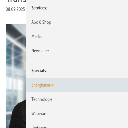
Services
08.09.2025
|
Veröffentlicht in
Ausgabe 07-2025
Abo & Shop
Media
Newsletter
Specials
Energiemarkt
Technologie
Webinare
Podcasts