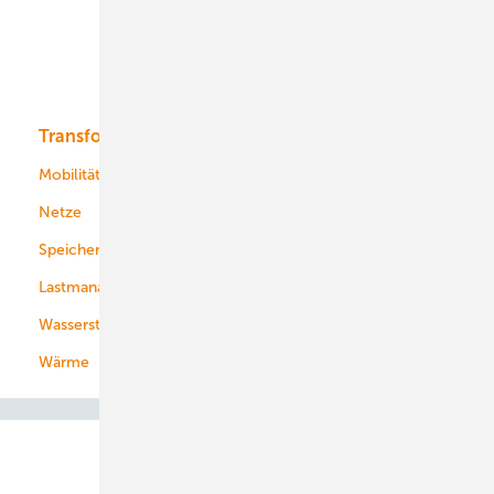
Offshore-Wind
Solar
Bioenergie
Transformation
Energieversorger
Service
Mobilität
Kommunen
Netze
Stadtwerke
Speicher
Energiekonzerne
Lastmanagement
Wasserstoff
Wärme
Abo- & Leserservice