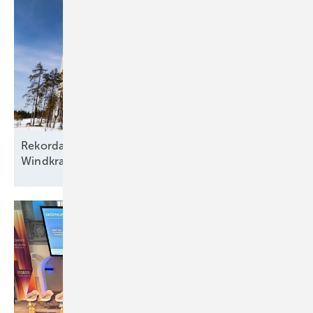
Rekordausbau mit zehn aufgehenden Sternen am
Windkraftfirmament