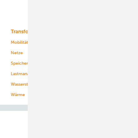
Solar
Bioenergie
Transformation
Energieversorger
Service
Mobilität
Kommunen
Netze
Stadtwerke
Speicher
Energiekonzerne
Lastmanagement
Wasserstoff
Wärme
Abo- & Leserservice