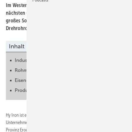
Im Westen Namibias entsteht eine Stahlproduktion der
nächsten Generation. Die Zutaten des Projekts sind ein
großes Solarkraftwerk, ein Elektrolyseur und ein
Drehrohrofen, aus dem Roheisen kommt.
Inhalt
Industriearbeitsplätze entstehen
Rohmaterialien im Drehofen
Eisenerz direkt reduzieren
Produktion skalieren
Hy Iron ist ein Zusammenschluss deutscher und namibischer
Unternehmen. Diese wollen in Arandis, einer kleinen Stadt in der
Provinz Erongo im Westen von Namibia, eine Produktionsstätte für