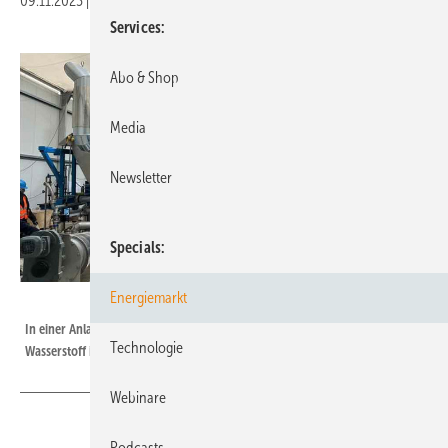
09.11.2023
|
Druckvorschau
Services
Abo & Shop
Media
Newsletter
Specials
Energiemarkt
HyIron
In einer Anlage in Lingen wird die Roheisenproduktion mit grünem
Technologie
Wasserstoff im kleinen Maßstab getestet.
Webinare
Podcasts