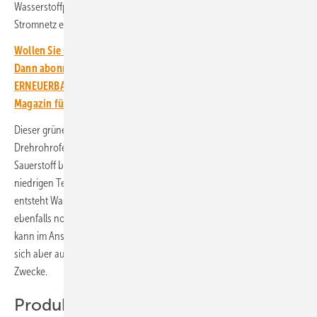
Wasserstoffproduktion genutzt werden kann, wird ins örtliche
Stromnetz eingespeist.
Wollen Sie über die Energiewende auf dem Laufenden bleiben?
Dann abonnieren Sie einfach den kostenlosen Newsletter von
ERNEUERBARE ENERGIEN – dem größten verbandsunabhängigen
Magazin für erneuerbare Energien in Deutschland!
Dieser grüne Wasserstoff wird zusammen mit dem Eisenerz in den
Drehrohrofen gegeben. Dadurch kann der im Eisenerz enthaltene
Sauerstoff bei im Vergleich zur Eisenherstellung mit Koks im Hochofen
niedrigen Temperaturen mit dem Wasserstoff reagieren. Am Ende
entsteht Wasser, Roheisen und etwas Schlacke aus Material, das sich
ebenfalls noch im Eisenerz befindet. Dieses direkt reduzierte Eisen
kann im Anschluss in Gießereien weiterverarbeitet werden. Es eignet
sich aber auch für den 3D-Druck und Eisen-Luft-Batterien und andere
Zwecke.
Produktion skalieren