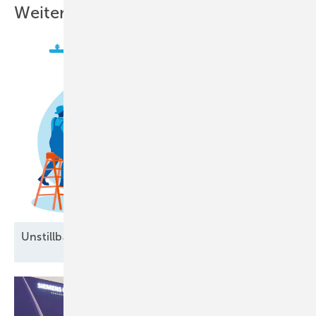
Weitere Inhalte
Unstillbarer Appetit auf
Arbeitskräfte