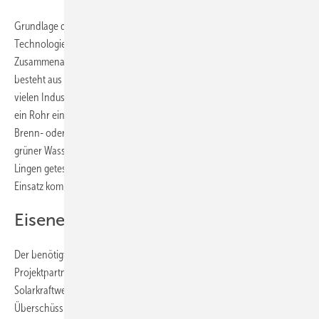
Grundlage der emissionsfreien Eisenproduktion in Arandis ist eine
Technologie, die vom Aachener Unternehmen CO2 Grab in
Zusammenarbeit mit TS Elino in Düren entwickelt wurde. Diese
besteht aus einem luftdichten Drehrohrofen. Das sind Öfen, die in
vielen Industrien eingesetzt werden. Dabei wird das Rohmaterial in
ein Rohr eingefüllt. Durch die Drehung kommt es in Kontakt mit dem
Brenn- oder Reduktionsmittel. Dieses ist im Fall der Anlage in Arandis
grüner Wasserstoff. Das System wird derzeit im niedersächsischen
Lingen getestet und soll dann in Arandis in größerem Maßstab zum
Einsatz kommen.
Eisenerz direkt reduzieren
Der benötigte Wasserstoff wird vor Ort hergestellt. Dazu bauen die
Projektpartner eine Elektrolyseanlage auf, die mit Strom aus einem
Solarkraftwerk mit einer Leistung von 20 Megawatt betrieben wird.
Überschüssiger Solarstrom, der nicht direkt für die