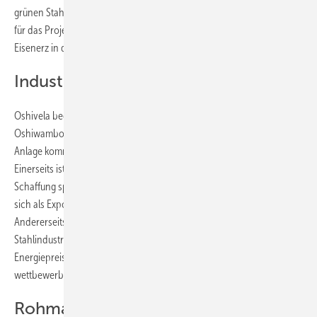
grünen Stahl aufbauen. Gerade wurde der symbolische Startschuss
für das Projekt Oshivela gegeben.m nächsten Jahr soll das erste
Eisenerz in die Anlage gefüllt und zu Roheisen reduziert werden.
Industriearbeitsplätze entstehen
Oshivela bedeutet Eisen in der vor Ort gesprochenen Sprache
Oshiwambo. Selbiges wird ab kommendem Jahr in Rohform aus der
Anlage kommen. Mit dem Projekt verfolgt Hy Iron gleich zwei Ziele.
Einerseits ist es ein Teil des Aufbaus einer industriellen Basis und der
Schaffung spezialisierter Arbeitsplätze in Namibia. Denn das Land will
sich als Exporteur von nachhaltig hergestelltem Eisen etablieren.
Andererseits ist es ein Beitrag zur Reduzierung des CO2-Ausstoßes der
Stahlindustrie. Denn diese muss – auch angesichts steigender
Energiepreise – klimafreundliche Technologien entwickeln, um
wettbewerbsfähig zu bleiben.
Rohmaterialien im Drehofen