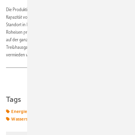
Die Produktion in Arandis soll im kommenden Jahr zunächst mit einer
Kapazität von fünf Tonnen pro Stunde starten. Mittelfristig soll am
Standort in Namibia aber die Produktion auf eine Million Tonnen
Roheisen pro Jahr steigen, mit denen die Stahlindustrie in Ländern
auf der ganzen Welt beliefert werden kann. Damit könnten jährlich
Treibhausgasemissionen von rund 1,8 Millionen Tonnen CO2
vermieden werden. (su)
Teilen
Link kopieren
Tags
Energiemarkt
Energiemärkte weltweit
Produktion
Wasserstoff