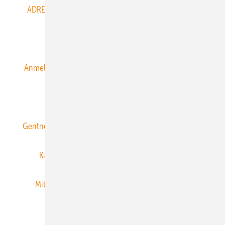
ADRESSBUCH der WIND- und SOLARENERGIE
AGB
Alle Inhalte chronologisch
Anmelden
Anmeldung & Registrierung
Datenschutz
E-Paper
ERNEUERBARE ENERGIEN abonnieren
Gentner Energy Media
Gentner Verlag
Impressum
Karriere bei Gentner
Team
Mediaservice
Mitgliedschaften und Engagement
Newsletter
Privacy Manager
RSS-Feed