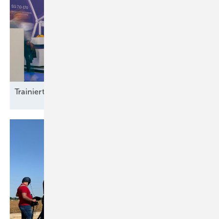
Trainierte
Leistun gsträger