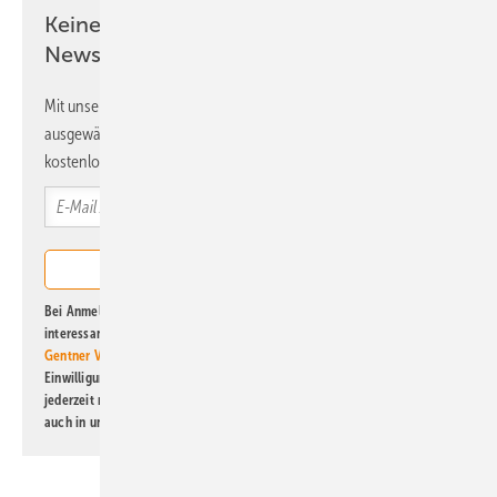
Keine Zeit? Kein Problem mit dem ERE
Newsletter!
Mit unserem Newsletter erhalten Sie regelmäßig von uns
ausgewählte Informationen und Neuigkeiten, gebündelt und
kostenlos direkt ins Postfach.
Bei Anmeldung zu diesem Newsletter bin ich damit einverstanden, über
interessante Verlags- und Online-Angebote
der Marken der Alfons W.
Gentner Verlag GmbH & Co. KG
informiert zu werden. Diese
Einwilligung kann ich jederzeit widerrufen und eine Abmeldung ist
jederzeit möglich. Informationen zum Umgang mit Daten finden Sie
auch in unserer
Datenschutzerklärung
.