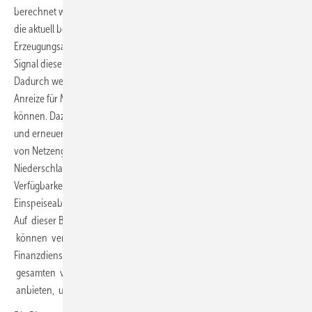
berechnet werden können, liegen vor. Die zweite Information sollte
die aktuell benötigte fossile Residuallast anzeigen, um danach
Erzeugungsanlagen vor Ort treibhausgasarm betreiben zu können. Ein
Signal dieser Art ist der bereits verfügbare regionale Grünstromindex.
Dadurch werden flexible und dezentrale Lösungen möglich, die auch
Anreize für Maßnahmen zur Sicherung der Versorgung schaffen
können. Dazu müssen sowohl die Mindestverfügbarkeit der fossilen
und erneuerbaren Erzeugungskapazitäten als auch die Vermeidung
von Netzengpässe (Stromlogistik) in den lokalen Stromkosten ihren
Niederschlag finden. Gesetzliche Mindestanforderungen an
Verfügbarkeit und Netzdienlichkeit in Form einer Kapazitäts- oder
Einspeiseabsicherungsplicht, schaffen einen verlässlichen Rahmen.
Auf dieser Basis
können verschiedene Akteure wie Planer, Aggregatoren,
Finanzdienstleister oder kommunale EVUs unter Ausnutzung des
gesamten vor Ort nutzbaren Wissens Flexibilitätsoptionen
anbieten, um die Absicherungspflichten kostengünstig zu erfüllen.“