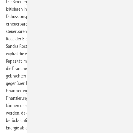
Die Bioenergieverbände im Hauptstadtbüro Bioenergie (HBB)
kritisieren in ihrer Stellungnahme insbesondere die Aufteilung des
Diskussionsprozesses in einen Finanzierungsrahmen für
erneuerbaren Energien und in einen Finanzierungsrahmen für
steuerbaren Kapazitäten. Diese Aufteilung werde der spezifischen
Rolle der Bioenergie nicht gerecht, heißt es.
Die Leiterin des HBB,
Sandra Rostek, betont: „Es ist sehr zu begrüßen, dass das Ministerium
explizit die wichtige Rolle von Bioenergieanlagen als steuerbare
Kapazität im zukünftigen Stromsystem anerkennt. Auf dieses Signal hat
die Branche lange gewartet. Auch einem vom Ministerium ins Spiel
gebrachten Kapazitätsmarkt stehen wir grundsätzlich offen
gegenüber. In der im Optionenpapier dargestellten Form, die den
Finanzierungsrahmen für Erneuerbaren Energien einem
Finanzierungsrahmen für steuerbare Kapazitäten gegenüberstellt,
können die einzelnen Optionen jedoch nicht angemessen bewertet
werden, da diese die technologischen Spezifika der Bioenergie nicht
berücksichtigten.
Denn die Bioenergie leistet sowohl als erneuerbare
Energie als auch als steuerbare Kapazität einen wichtigen Beitrag für