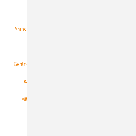
Alle Inhalte chronologisch
Anmelden
Anmeldung & Registrierung
Datenschutz
E-Paper
ERNEUERBARE ENERGIEN abonnieren
Gentner Energy Media
Gentner Verlag
Impressum
Karriere bei Gentner
Team
Mediaservice
Mitgliedschaften und Engagement
Newsletter
Privacy Manager
RSS-Feed
Veranstaltungen / Webinare