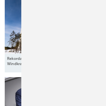
Rekordausbau mit zehn aufgehenden Sternen am
Windkraftfirmament