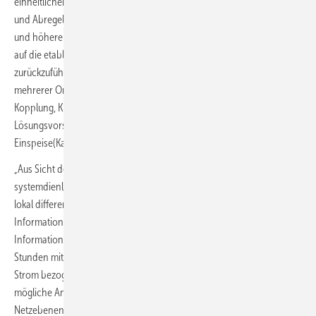
einheitlichen Strompreiszone werde zunehmend zu einem Eingriffs-
und Abregelungsmarkt (Redispatch) mit negativen Spotmarktpreisen
und höheren volkswirtschaftlichen Kosten. Dieses Marktversagen sei
auf die etablierten regulatorischen Rahmenbedingungen
zurückzuführen, heißt es in einer gemeinsamen Stellungnahme
mehrerer Organisationen wie Bundesverband Kraft-Wärme-
Kopplung, Klimaschutz im Bundestag und Open EMS Association. Als
Lösungsvorschlag wird auf lokale Preise und eine
Einspeise(Kapazitäts-)Versicherungs-Pflicht verwiesen:
„Aus Sicht der Praxis vor Ort sind für einen flexiblen netz- und
systemdienlichen Betrieb von Erzeugungs- und Verbrauchsanlagen
lokal differenzierte Steuerungssignale erforderlich. Sie sollten zwei
Informationen in der Vorhersage widerspiegeln. Zum einen die
Information über den Zustand des Stromnetzes. Ist in den nächsten
Stunden mit einer Überlastung zu rechnen oder kann noch mehr
Strom bezogen oder abgegeben werden? Vergleichsweise einfache
mögliche Ansätze, wie die Netzlast in der Kaskade der verschiedenen
Netzebenen bestimmt und wie darauf aufbauend Netzentgelte