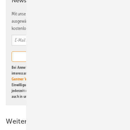
Newsletter!
Mit unserem Newsletter erhalten Sie regelmäßig von uns
ausgewählte Informationen und Neuigkeiten, gebündelt und
kostenlos direkt ins Postfach.
Bei Anmeldung zu diesem Newsletter bin ich damit einverstanden, über
interessante Verlags- und Online-Angebote
der Marken der Alfons W.
Gentner Verlag GmbH & Co. KG
informiert zu werden. Diese
Einwilligung kann ich jederzeit widerrufen und eine Abmeldung ist
jederzeit möglich. Informationen zum Umgang mit Daten finden Sie
auch in unserer
Datenschutzerklärung
.
Weitere Inhalte