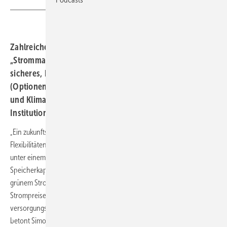
Zahlreiche Stellungnahmen zum Papier
„Strommarktdesign der Zukunft – Optionen für ein
sicheres, bezahlbares und nachhaltiges Stromsystem“
(Optionenpapier) des Bundesministeriums für Wirtschaft
und Klimaschutz (BMWK) von Regenerativverbänden und
Institutionen.
„Ein zukunftsfähiges Strommarktdesign muss im Wesentlichen
Flexibilitäten in den Fokus rücken. Das aktuelle Stromsystem leidet
unter einem Mangel an flexiblen Erzeuger-, Verbrauchs- und
Speicherkapazitäten, infolge dessen die zunehmende Abregelung von
grünem Strom sowie eine Zunahme an Zeiten mit negativen
Strompreisen stehen. Flexibilität ist daher die Leitwährung für ein
versorgungssicheres und bezahlbares klimaneutrales Stromsystem”,
betont Simone Peter, Präsidentin des Bundesverbands Erneuerbare