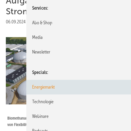
Aufgabe des neuen
Services
Strommarktdesigns
06.09.2024
|
Druckvorschau
Abo & Shop
Media
Newsletter
Specials
Energiemarkt
Technologie
Baywa r.e.
Webinare
Biomethananlage in Horn-Bad Meinberg – Biogas könnte bei der Nutzung
von Flexibilitäten eine wichtige Rolle spielen.
Podcasts