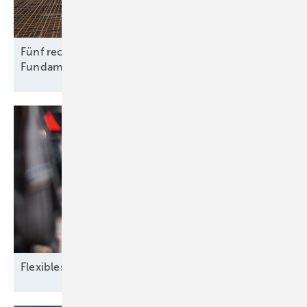
Fünf rechtliche Fallstricke beim Rückbau von
Fundamenten
Flexibles
Zusammenspiel