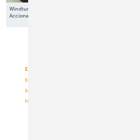
Windturbinenbauer Nordex und Anteilseigner
Acciona offen für neue
Wachstumsphase
Unsere Themen
Energiemarkt
Technologie
Energierecht
Planung
Energiemärkte weltweit
Logistik
Finanzierung
Betrieb
Onshore-Wind
Offshore-Wind
Solar