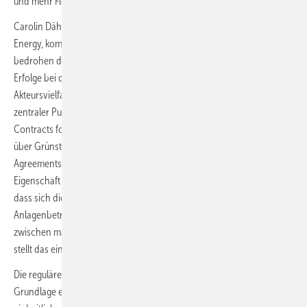
und mehr Flexibilität bei PV-Kleinstanlagen sei der Königsweg.
Carolin Dähling, Leiterin Politik und Kommunikation bei Green Planet
Energy, kommentiert das Thema Finanzierung: „Ohne Korrekturen
bedrohen die Vorschläge des Wirtschaftsministeriums die bisherigen
Erfolge bei der Marktintegration Erneuerbarer Energien und die
Akteursvielfalt der Energiewende. Denn im Optionenpapier fehlt ein
zentraler Punkt: das Zusammenspiel von staatlicher Absicherung über
Contracts for Difference (CfDs) und der marktlichen Finanzierung
über Grünstrom-Direktverträge, sogenannte Power Purchase
Agreements (PPAs). Grünstrom-PPAs sind aufgrund ihrer grünen
Eigenschaft die Voraussetzung für echten Ökostrom und sie zeigen,
dass sich die Erneuerbaren zunehmend am Markt bewähren. Wenn
Anlagenbetreiber, wie jetzt vom BMWK vorgesehen, nicht mehr
zwischen marktlicher und staatlicher Finanzierung wechseln können,
stellt das ein enormes Investitionsrisiko dar…“
Die reguläre Einsatzplanung von Kraftwerken (Dispatch) auf
Grundlage eines Energy-Only-Markts in einer bundesweit