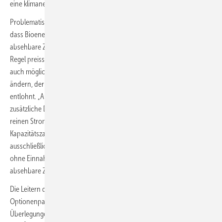
eine klimaneutrale und sichere Energieversorgung.“
Problematisch an den der Ausgestaltung der Optionen ist vor allem,
dass Bioenergieanlagen aufgrund des Brennstoffbedarfs auch auf
absehbare Zeit höhere variable Kosten als die am Strommarkt in der
Regel preissetzenden Erdgaskraftwerke haben werden. Daran können
auch mögliche Einnahmen aus einem Kapazitätsmarkt nur wenig
ändern, der ausschließlich die Bereitstellung regelbarer Leistung
entlohnt. „Aus diesem Grund ist bei Bioenergieanlagen eine
zusätzliche Deckung der variablen Kosten notwendig, die über die
reinen Strommarkterlöse und gegebenenfalls zusätzlichen
Kapazitätszahlungen hinausgeht. Eine reine Refinanzierung
ausschließlich über Strommarkterlöse und Kapazitätszahlungen, also
ohne Einnahmen aus einer Marktprämie oder ähnlichem, ist auf
absehbare Zeit nicht möglich,“ unterstreicht Rostek.
Die Leitern des HBB regt deshalb an, dass es einer über das
Optionenpapier hinausgehenden Diskussion bedarf, wie die
Überlegungen zum Investitionsrahmen für erneuerbare Energien mit