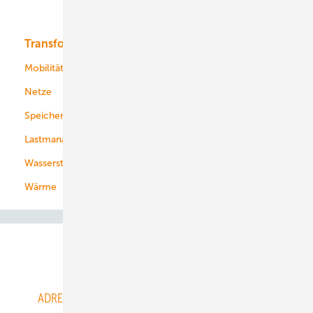
Bioenergie
Transformation
Energieversorger
Service
Mobilität
Kommunen
Netze
Stadtwerke
Speicher
Energiekonzerne
Lastmanagement
Wasserstoff
Wärme
Abo- & Leserservice
ADRESSBUCH der WIND- und SOLARENERGIE
AGB