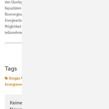
den Überlegungen zum Investitionsrahmen für steuerbare
Kapazitäten zusammengeführt werden können. Zum Beispiel könnten
Bioenergieanlagen in den Investitionsrahmen für erneuerbarer
Energieanlagen aufgenommen werden, aber gleichzeitig die
Möglichkeit erhalten, an einem gut ausgestalteten Kapazitätsmarkt
teilzunehmen. (nw)
Teilen
Link kopieren
Tags
Biogas
Bundespolitik
Energiemarkt
Energierecht
Flexibilisierung
Gesetze
Rolle
Keine Zeit? Kein Problem mit dem ERE