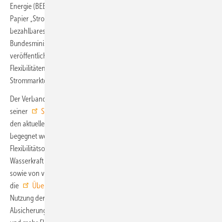
Energie (BEE). Dieser hat gerade eine vorläufige Stellungnahme zum
Papier „Strommarktdesign der Zukunft – Optionen für ein sicheres,
bezahlbares und nachhaltiges Stromsystem“ (Optionenpapier) des
Bundesministeriums für Wirtschaft und Klimaschutz (BMWK)
veröffentlicht. Aus Sicht der Branche sei eine Entfesselung von
Flexibilitäten im Strommarkt die wichtigste Aufgabe eines neuen
Strommarktdesigns.
Der Verband weist darauf hin, dass er schon 2021 in
seiner
Strommarktdesign-Studie
Lösungswege skizziert habe, wie
den aktuellen Herausforderungen am Strommarkt systemdienlich
begegnet werden kann. Das Anreizen dezentraler erneuerbarer
Flexibilitätsoptionen - auf Erzeugerseite von Bioenergie über
Wasserkraft bis Geothermie -, von Speichern und Sektorenkopplung
sowie von verbrauchsnahen Flexibilitäten (E-Autos, Wärmepumpen),
die
Überbauung von Netzverknüpfungspunkten
zur effizienten
Nutzung der bestehenden Netzinfrastruktur, die Umstellung der
Absicherungssystematik von einer Zeit- auf eine Mengenabsicherung