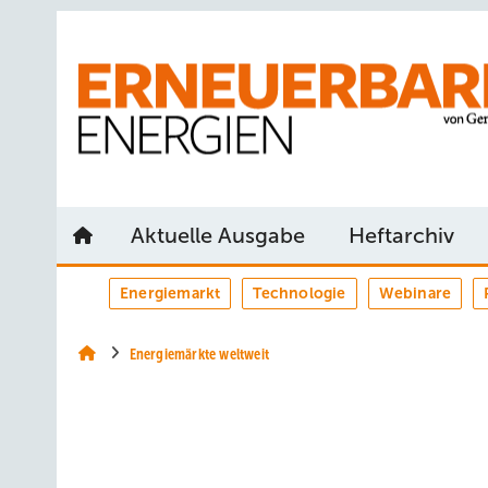
Springe
Springe
Springe
auf
auf
auf
Hauptinhalt
Hauptmenü
SiteSearch
Aktuelle Ausgabe
Heftarchiv
Energiemarkt
Technologie
Webinare
Energiemärkte weltweit