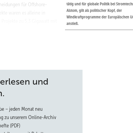
cheidungen für Offshore-
tätig und für globale Politik bei Stromtech
Alstom, gilt als politischer Kopf, der
ekte waren es alleine in
Windkraftprogramme der Europäischen U
 Projekte zu 5,3 Gigawatt mit
anstieß.
sion. Zudem finden in diesem
ereswindparkprojektflächen
 kleiner aus, als wir erwartet
sem Jahr weitere FIDs und gehen von einem Zubau von 4,5 Gigawatt a
mehr erwartet die Wind-Europe-Projektion auch für 2028, 2029 
terlesen und
n.
 zwar etwas geringer als die, die wir Anfang des Jahres veröffentlicht
echt: Bis 2030 erwarten wir 48 Gigawatt Zubau. Daraus ergibt sich bi
be – jeden Monat neu
-Windkraft. Der europäische Windmarkt wird also die betriebene
ng zu unserem Online-Archiv
peln.
efte (PDF)