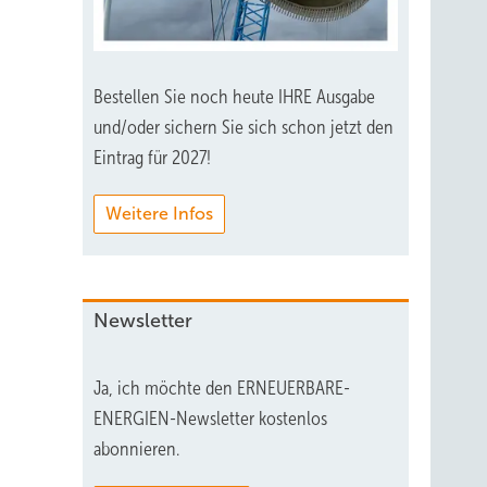
nken
Bestellen Sie noch heute IHRE Ausgabe
und/oder sichern Sie sich schon jetzt den
Eintrag für 2027!
es
Weitere Infos
icht
Newsletter
r
ht eine
ue
Ja, ich möchte den ERNEUERBARE-
en
ENERGIEN-Newsletter kostenlos
rsteller
abonnieren.
ert,