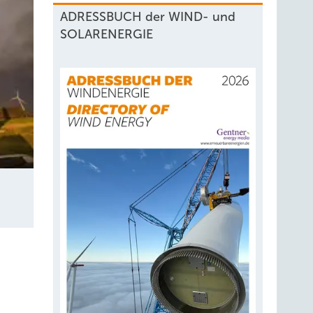
all
ADRESSBUCH der WIND- und
SOLARENERGIE
tpunkt
unkt
-Tender
ein
 so
 viel
tive