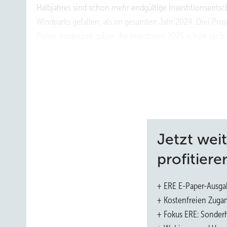
Halbjahres sind schon mehr endgültige Investitionsents
Windparks gefallen, als im gesamten Jahr 2024. Drei Proj
Polen. Insgesamt gaben die Investoren 2025 schon sechs
einer sogenannten FID frei, einer Final Investment Deci
Jahr noch vielversprechende Ausschreibungen neuer Me
statt. Einige davon sind etwas später dran und fallen etwas
hatten. Trotzdem sind es viele. Und wir erwarten in die
kommenden Jahr von 8,4 GW und 2027 von 6,5 GW.
Nach 3,7 und 2,6 Gigawatt 2023 und 2024. Und viel 
Jetzt wei
2030 …
profitiere
Giles Dickson:
Unsere zuletzt aktualisierte Projektion ist
Aber auch die aktuelle Prognose ist alles andere als schl
+ ERE E-Paper-Ausga
2030 insgesamt eine Kapazität von 85 Gigawatt Offshore
+ Kostenfreien Zuga
Erzeugungsleistung bis 2030 wesentlich mehr als verdop
+ Fokus ERE: Sonderh