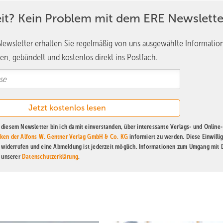
Ds.
eit? Kein Problem mit dem ERE Newslette
ewsletter erhalten Sie regelmäßig von uns ausgewählte Informatio
en, gebündelt und kostenlos direkt ins Postfach.
enzmechanismus absichern, dass nicht Spekulationen auf
epreise bestimmen, was Seewindparkbetreiber für ihren Strom
m Stromhandel der Staat die Differenz ausgleicht? Und bei deutl
 zurück?
diesem Newsletter bin ich damit einverstanden, über interessante Verlags- und Online-
ken der Alfons W. Gentner Verlag GmbH & Co. KG
informiert zu werden. Diese Einwilli
ie ihre Ausbauziele wirklich erreichen wollen, müssen sie dafür s
t widerrufen und eine Abmeldung ist jederzeit möglich. Informationen zum Umgang mit
ch Differenzverträge gesicherte Projekte bauen. Und dass jährlich 5
n unserer
Datenschutzerklärung
.
kbetreibenden und großen Stromkunden oder Stromhändlern dazuk
urz PPAs.
inzip so entscheidend sein?