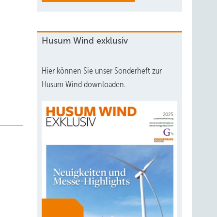
hohe
sie
Husum Wind exklusiv
d, und
twerke,
Hier können Sie unser Sonderheft zur
en
Husum Wind downloaden.
 sich
 Die
ibungen
ens
chsel
für
ten