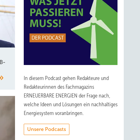
ojekte.
 uns
B-
eich zu
h ein
In diesem Podcast gehen Redakteure und
stem.
Redakteurinnen des Fachmagazins
ehr.
ERNEUERBARE ENERGIEN der Frage nach,
welche Ideen und Lösungen ein nachhaltiges
 die
Energiesystem voranbringen.
e der
 Diesen
Unsere Podcasts
r die