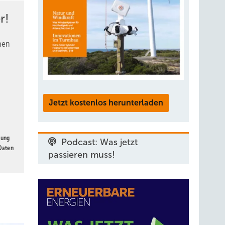
r!
nen
Jetzt kostenlos herunterladen
ich
gung
orgen,
Podcast: Was jetzt
 Daten
passieren muss!
ommen