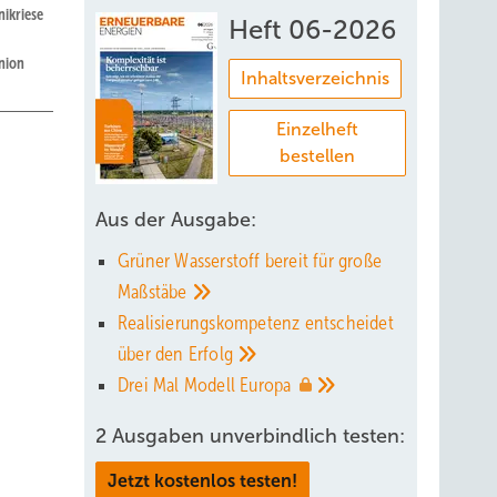
nikriese
Heft 06-2026
nion
Inhaltsverzeichnis
Einzelheft
bestellen
us, im
Aus der Ausgabe:
Grüner Wasserstoff bereit für große
und
Maßstäbe
Realisierungskompetenz entscheidet
über den
Erfolg
en.
Drei Mal Modell
Europa
s Ende
2 Ausgaben unverbindlich testen:
Jetzt kostenlos testen!