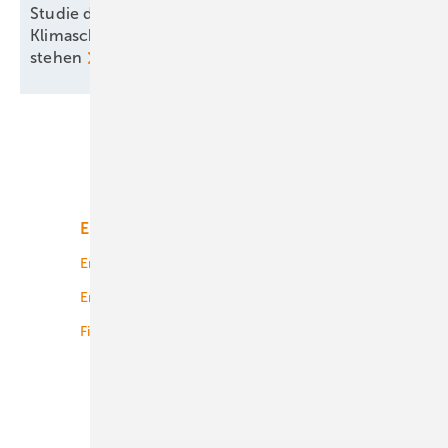
Studie der Uni Graz zeigt: Kürzungen beim
Klimaschutz kommen Österreich teuer zu
stehen
Unsere Themen
Energiemarkt
Technologie
Energierecht
Planung
Energiemärkte weltweit
Logistik
Finanzierung
Betrieb
Onshore-Wind
Offshore-Wind
Solar