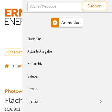
Springe
Springe
Springe
Search
auf
auf
auf
Hauptinhalt
Hauptmenü
SiteSearch
MENÜ
Startseite
Aktuelle Ausgabe
Energiemarkt
Technologie
Webinare
Podcasts
Heftarchiv
Energiemärkte weltweit
Videos
Firmen
Photovoltaik
Flächenbörse in Sachsen
Premium
13.02.2011
|
Druckvorschau