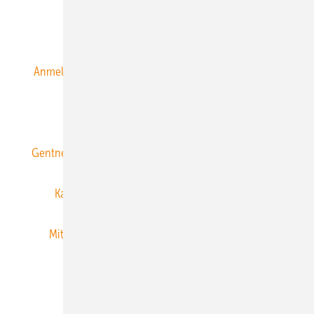
Alle Inhalte chronologisch
Anmelden
Anmeldung & Registrierung
Datenschutz
E-Paper
ERNEUERBARE ENERGIEN abonnieren
Gentner Energy Media
Gentner Verlag
Impressum
Karriere bei Gentner
Team
Mediaservice
Mitgliedschaften und Engagement
Newsletter
Privacy Manager
RSS-Feed