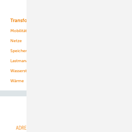
Bioenergie
Transformation
Energieversorger
Service
Mobilität
Kommunen
Netze
Stadtwerke
Speicher
Energiekonzerne
Lastmanagement
Wasserstoff
Wärme
Abo- & Leserservice
ADRESSBUCH der WIND- und SOLARENERGIE
AGB