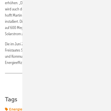
erhöhen. „Denn wenn mehr Flächen in dem Portal zu finden sind,
wird auch der Anreiz für andere größer, ihre Flächen dort anzubieten“,
hofft Martin Reiner. Derzeit sind in Sachsen etwa 430 Megawatt
installiert. Die sächsische Landesregierung will diese Leistung bis 2030
auf 600 Megawatt erhöhen, um jährlich 480 Gigawattstunden
Solarstrom zu erzeugen.
Die im Juni 2007 gegründete SAENA ist ein Tochterunternehmen des
Freistaates Sachsen. Sie berät und informiert Haushalte, Unternehmen
und Kommunen zu allen Fragen rund um die Energie und
Energieeffizienz. (Sven Ullrich)
Teilen
Link kopieren
Tags
Energiemarkt
Energiemärkte weltweit