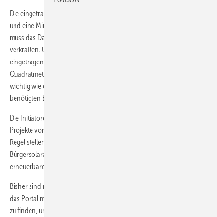
Die eingetragenen Dachflächen sollten möglichst unverschattet sein
und eine Mindestgröße von 200 Quadratmeter haben. Außerdem
muss das Dach die zusätzliche Last einer Photovoltaikanlage statisch
verkraften. Um das Interesse der Investoren zu wecken, sollten
eingetragene Freiflächen weitgehend eben und mindestens 10.000
Quadratmeter groß sein. Eine gute Zufahrtsmöglichkeit ist ebenso
wichtig wie ein kostengünstig zu realisierender Zugang zu den
benötigten Einspeisepunkten für den Solarstrom.
Die Initiatoren von Bürgersolaranlagen können auf dem Portal ihre
Projekte vorstellen und nach zusätzlichen Investoren suchen. In der
Regel stellen die Kommunen ihren Bürgern Flächen zum Bau einer
Bürgersolaranlage kostenlos zur Verfügung, um den Anteil an
erneuerbaren Energien in der Kommune zu erhöhen.
Bisher sind nur wenige Angebote eingetragen. Die SAENA hofft, durch
das Portal mehr Flächen für die Errichtung von Photovoltaikanlagen
zu finden, um die installierte Leistung von Solarstrom im Freistaat zu