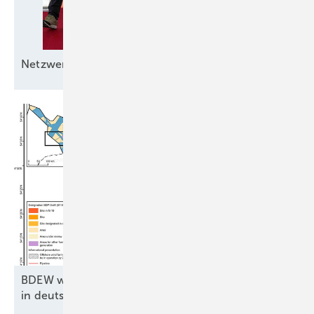
Netz werkmesse der
Windbranche
BDEW will Atempause für kriselnden Windparkbau
in deutscher
See