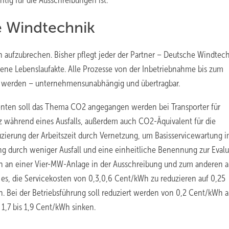
ig für die Ausschreibungen ist.
 Windtechnik
 aufzubrechen. Bisher pflegt jeder der Partner – Deutsche Windtech
e Lebenslaufakte. Alle Prozesse von der Inbetriebnahme bis zum
en werden – unternehmensunabhängig und übertragbar.
ten soll das Thema CO2 angegangen werden bei Transporter für
tz während eines Ausfalls, außerdem auch CO2-Äquivalent für die
uzierung der Arbeitszeit durch Vernetzung, um Basisservicewartung 
ng durch weniger Ausfall und eine einheitliche Benennung zur Evalu
 an einer Vier-MW-Anlage in der Ausschreibung und zum anderen a
t es, die Servicekosten von 0,3,0,6 Cent/kWh zu reduzieren auf 0,25
en. Bei der Betriebsführung soll reduziert werden von 0,2 Cent/kWh a
 1,7 bis 1,9 Cent/kWh sinken.