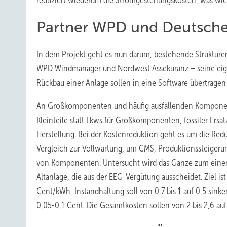
reduziert wiederum die Stromgestehungskosten, was wicht
Partner WPD und Deutsche
In dem Projekt geht es nun darum, bestehende Strukturen
WPD Windmanager und Nordwest Assekuranz – seine eigen
Rückbau einer Anlage sollen in eine Software übertrag
An Großkomponenten und häufig ausfallenden Komponen
Kleinteile statt Lkws für Großkomponenten, fossiler Ersa
Herstellung. Bei der Kostenreduktion geht es um die Red
Vergleich zur Vollwartung, um CMS, Produktionssteigeru
von Komponenten. Untersucht wird das Ganze zum einen
Altanlage, die aus der EEG-Vergütung ausscheidet. Ziel is
Cent/kWh, Instandhaltung soll von 0,7 bis 1 auf 0,5 sink
0,05-0,1 Cent. Die Gesamtkosten sollen von 2 bis 2,6 auf