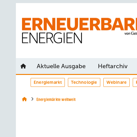
Springe
Springe
Springe
auf
auf
auf
Hauptinhalt
Hauptmenü
SiteSearch
Aktuelle Ausgabe
Heftarchiv
Energiemarkt
Technologie
Webinare
Energiemärkte weltweit