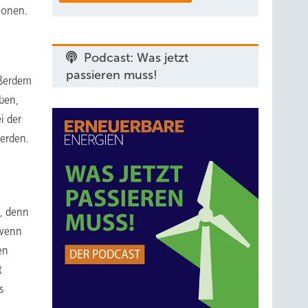
ionen.
Podcast: Was jetzt
passieren muss!
ußerdem
ben,
i der
erden.
n, denn
 wenn
en
t
s