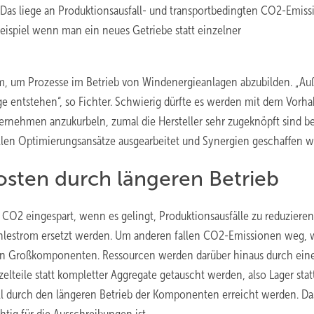
. Das liege an Produktionsausfall- und transportbedingten CO2-Emiss
ispiel wenn man ein neues Getriebe statt einzelner
rm, um Prozesse im Betrieb von Windenergieanlagen abzubilden. „A
ge entstehen“, so Fichter. Schwierig dürfte es werden mit dem Vorha
nehmen anzukurbeln, zumal die Hersteller sehr zugeknöpft sind be
len Optimierungsansätze ausgearbeitet und Synergien geschaffen w
osten durch längeren Betrieb
CO2 eingespart, wenn es gelingt, Produktionsausfälle zu reduziere
ohlestrom ersetzt werden. Um anderen fallen CO2-Emissionen weg,
von Großkomponenten. Ressourcen werden darüber hinaus durch ein
eile statt kompletter Aggregate getauscht werden, also Lager stat
oll durch den längeren Betrieb der Komponenten erreicht werden. Da