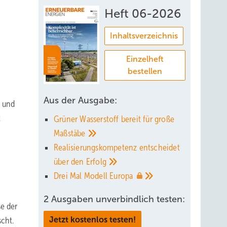
Heft 06-2026
Inhaltsverzeichnis
Einzelheft
bestellen
Aus der Ausgabe:
r und
t
Grüner Wasserstoff bereit für große
Maßstäbe
Realisierungskompetenz entscheidet
über den
Erfolg
Drei Mal Modell
Europa
2 Ausgaben unverbindlich testen:
se der
cht.
Jetzt kostenlos testen!