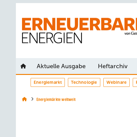
Springe
Springe
Springe
auf
auf
auf
Hauptinhalt
Hauptmenü
SiteSearch
Aktuelle Ausgabe
Heftarchiv
Energiemarkt
Technologie
Webinare
Energiemärkte weltweit