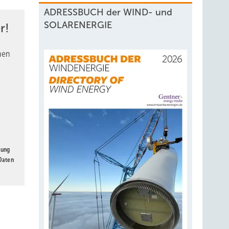
ADRESSBUCH der WIND- und
SOLARENERGIE
r!
nen
gung
 Daten