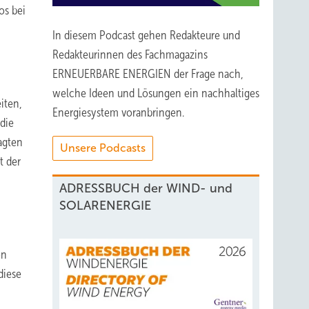
os bei
In diesem Podcast gehen Redakteure und
Redakteurinnen des Fachmagazins
ERNEUERBARE ENERGIEN der Frage nach,
welche Ideen und Lösungen ein nachhaltiges
iten,
Energiesystem voranbringen.
die
agten
Unsere Podcasts
t der
ADRESSBUCH der WIND- und
SOLARENERGIE
on
diese