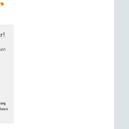
r!
nen
gung
 Daten