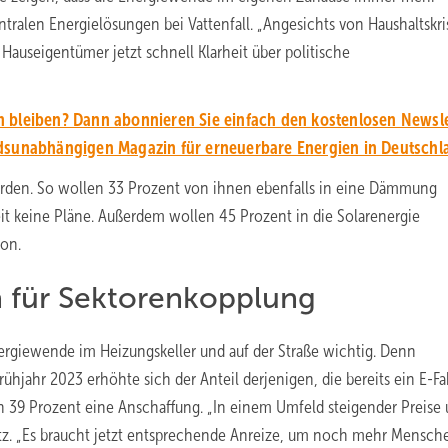
tralen Energielösungen bei Vattenfall. „Angesichts von Haushaltskr
Hauseigentümer jetzt schnell Klarheit über politische
 bleiben? Dann abonnieren Sie einfach den kostenlosen Newsle
unabhängigen Magazin für erneuerbare Energien in Deutschl
erden. So wollen 33 Prozent von ihnen ebenfalls in eine Dämmung
it keine Pläne. Außerdem wollen 45 Prozent in die Solarenergie
ion.
 für Sektorenkopplung
ergiewende im Heizungskeller und auf der Straße wichtig. Denn
ühjahr 2023 erhöhte sich der Anteil derjenigen, die bereits ein E-F
 39 Prozent eine Anschaffung. „In einem Umfeld steigender Preise
tz. „Es braucht jetzt entsprechende Anreize, um noch mehr Mensch