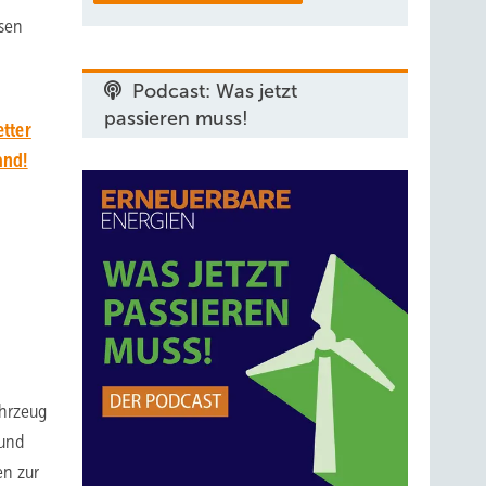
isen
Podcast: Was jetzt
passieren muss!
tter
and!
ahrzeug
 und
en zur