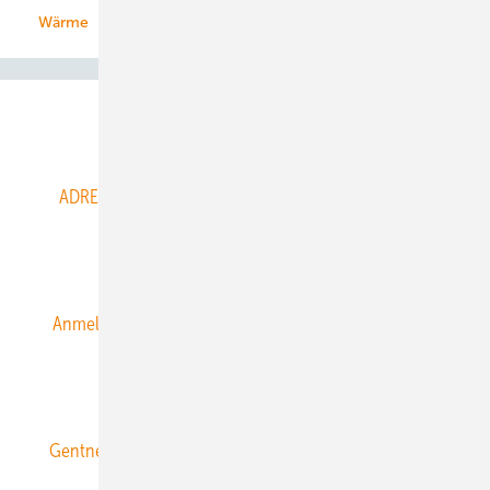
Wärme
Abo- & Leserservice
ADRESSBUCH der WIND- und SOLARENERGIE
AGB
Alle Inhalte chronologisch
Anmelden
Anmeldung & Registrierung
Datenschutz
E-Paper
ERNEUERBARE ENERGIEN abonnieren
Gentner Energy Media
Gentner Verlag
Impressum