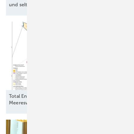
und seltene Erden vom
Amazonas
Total Energies und Jera Nex BP fordern
Meereswindkraftbremse zu ihren
Gunsten