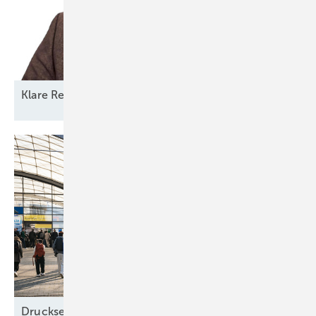
Klare Regeln statt
Reformchaos
Drucksensorik in Rotorblatt-Unterlegscheiben