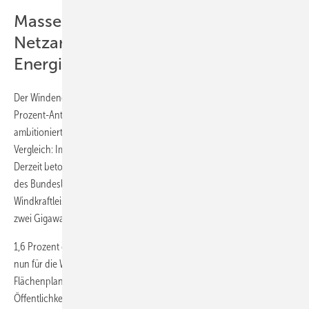
Massenhaft eingegangene
Netzanschlussanfragen geben
Energiewende-Takt vor
Der Windenergieausbau auf das vereinbarte 2020-Ziel mit einem 15-
Prozent-Anteil an der Stromversorgung verlangt freilich einen
ambitionierten Ausbau um jährlich 600 Megawatt (MW). Zum
Vergleich: Im Jahr 2012 betrug der Zubau noch knapp 140 MW.
Derzeit betont Remmels Ministerium, dass beim Verteilnetzbetreiber
des Bundeslandes, der Westnetz GmbH, für rund zwei Gigawatt neuer
Windkraftleistung die Netzanschlussanfragen wohl vorliegen. „Die
zwei Gigawatt sind bei uns in Stein gemeißelt“, betonte Remmel.
1,6 Prozent der Landesfläche sieht der Landesentwicklungsplan (LEP)
nun für die Windkraft vor. Der Entwurf des
Flächenplanungsinstruments LEP liegt noch bis Februar 2014 der
Öffentlichkeit zur Diskussion und für Änderungsanträge vor. Die