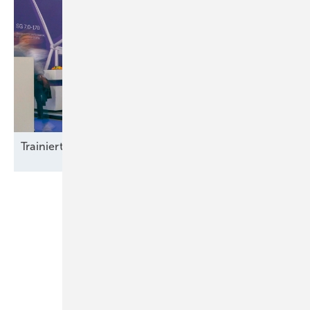
Trainierte
Leistun gsträger