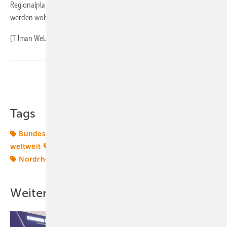
Regionalplanungen für die neuen Windenergieflächen allerdings
werden wohl erst Ende 2014 abgeschlossen sein können.
(Tilman Weber)
Teilen
Link kopieren
Tags
Bundesregierung
Energiemarkt
Energiemärkte
weltweit
Große Koalition
Landesentwicklungsplan
Nordrhein-Westfalen
Windmarkt
Weitere Inhalte