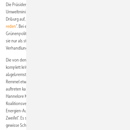
Die Präsidentin des BWE, Sylvia Pilarsky-Grosch, forderte Krafts
Umweltminister, den Grünenpolitiker Johannes Remmel, daher in Bad
Driburg auf, „da müssen Sie mit Ihrer Ministerpräsidentin
noch einmal
reden
“. Bei einer Befragung durch Journalisten erklärte der
Grünenpolitiker daraufhin, „Frau Kraft (habe) deutlich gemacht, dass
sie nur als stellvertretende Vorsitzende der SPD am
Verhandlungstisch“ gesessen habe.
Die von den Rednern der BWE-Konferenz in Bad Driburg fast unisono
komplett kritisierten Koalitionsvereinbarungen für einen nur noch
abgebremsten Windenergieausbau in Deutschland, sind damit laut
Remmel etwas, gegen das die Landespolitik dennoch beherzt
auftreten kann: „Ich gehe fest davon aus“, erklärte Remmel, „dass
Hannelore Kraft als Ministerpräsidentin daran interessiert ist“, die
Koalitionsvereinbarungen mit den Grünen zum Erneuerbare-
Energien-Ausbau im Bundesland zu erfüllen. Daran hege er „keine
Zweifel“. Es sei aber zuzugeben, dass dies von der Landesmutter „eine
gewisse Schizophrenie“ abverlange.