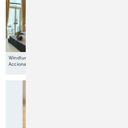
Windturbinenbauer Nordex und Anteilseigner
Acciona offen für neue
Wachstumsphase