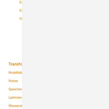
Energierecht
Planung
Energiemärkte weltweit
Logistik
Finanzierung
Betrieb
Onshore-Wind
Offshore-Wind
Solar
Bioenergie
Transformation
Energieversorger
Service
Mobilität
Kommunen
Netze
Stadtwerke
Speicher
Energiekonzerne
Lastmanagement
Wasserstoff