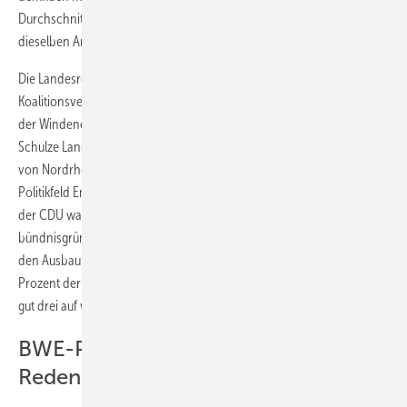
Durchschnitt mindestens drei Viertel so gut ausfällt, wie es für
dieselben Anlagen in den besten deutschen Windlagen möglich wäre.
Die Landesregierung müsse nun dafür sorgen, dass der „im
Koalitionsvertrag abgesteckte Rahmen für eine EEG-Reform im Sinne
der Windenergie und der Energiewende ausgestaltet wird!“, betonte
Schulze Langenhorst. Pikant freilich ist, dass die Ministerpräsidentin
von Nordrhein-Westfalen zugleich die Chefunterhändlerin für das
Politikfeld Energie für die SPD bei den Koalitionsverhandlungen mit
der CDU war. Gleichwohl hatte die Sozialdemokratin 2011 mit ihrem
bündnisgrünen Koalitionspartner in Düsseldorf vereinbart, dass NRW
den Ausbau der Windkraft bis im Jahr 2020 von anfangs fünf auf 15
Prozent der Stromversorgung erhöhen wird. Oder von heute noch
gut drei auf wohl rund sieben Gigawatt (GW) Leistung.
BWE-Präsidentin Pilarsky-Grosch:
Reden Sie mit Frau Kraft nochmal!