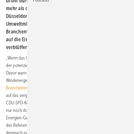
droht durch die Pläne der großen Koalition in Berlin um
mehr als die Hälfte verlangsamt zu werden. Der für die
Düsseldorfer Energiepolitik mit zuständige Landes-
Umweltminister begründete nun auf dem
Branchentreffen Windenergietage NRW seine Hoffnung
auf die Einhaltung seiner Windkraftpläne mit einer
verblüffenden politischen Gleichung.
„Wenn das Vorhaben so umgesetzt wird, könnten mehr als 50 Prozent
der potenziellen Windstandorte in NRW nicht mehr bebaut werden!“
Davor warnte der Vorsitzende der Landessparte des Bundesverbands
Windenergie (BWE), Klaus Schulze Langenhorst, bei dem
Branchentreffen in Bad Driburg
. Der BWE-NRW-Mann spielte damit
auf das vergangene Woche vereinbarte Vorhaben einer möglichen
CDU-SPD-Koalition im Bund an, dass Windkraft bundesweit künftig
nur noch dort eine gesicherte Vergütung nach dem Erneuerbare-
Energien-Gesetz erhalten soll, wo Turbinen mindestens 75 Prozent
des Referenzertrages erreichen. Das heißt, gefördert würden
demnach nur noch Anlagen an Standorten, wo die Stromernte im