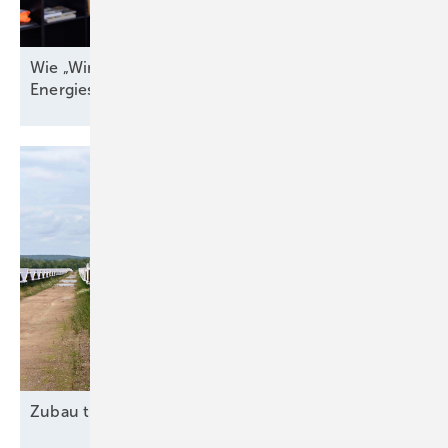
Wie „Windenergieland Eins“ sich aufs Staatsziel
Energiesicherheit einstellen
muss
Zubau trotz
Widrigkeiten