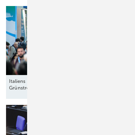
Italiens Strategiedebatte in Rimini über sinnvolle
Grünstromziele