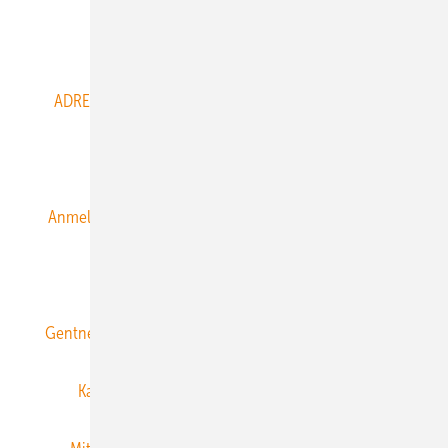
Abo- & Leserservice
ADRESSBUCH der WIND- und SOLARENERGIE
AGB
Alle Inhalte chronologisch
Anmelden
Anmeldung & Registrierung
Datenschutz
E-Paper
ERNEUERBARE ENERGIEN abonnieren
Gentner Energy Media
Gentner Verlag
Impressum
Karriere bei Gentner
Team
Mediaservice