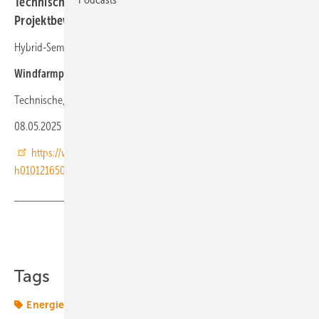
Technische, rechtliche und finanzielle Kriterien der
Projektbewertung
Hybrid-Seminar
Windfarmplanung und Projektprüfung
Technische, rechtliche und finanzielle Kriterien der Projektbewertung
08.05.2025 – 09.05.2025, Essen
https://www.hdt.de/windparkplanung-und-projektpruefung-
h010121650
Teilen
Link kopieren
Tags
Energiemarkt
Energiemärkte weltweit