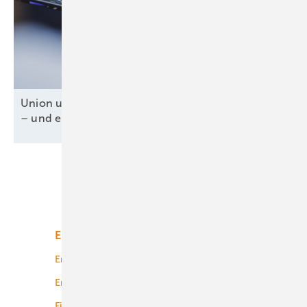
Union und SPD für Tankzuschuss und Steuererlass
– und ein fossiles
Weiter-so!
Unsere Themen
Energiemarkt
Technologie
Energierecht
Planung
Energiemärkte weltweit
Logistik
Finanzierung
Betrieb