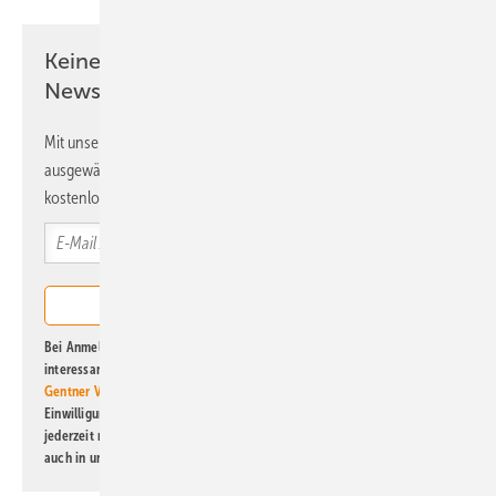
Keine Zeit? Kein Problem mit dem ERE
Newsletter!
Mit unserem Newsletter erhalten Sie regelmäßig von uns
ausgewählte Informationen und Neuigkeiten, gebündelt und
kostenlos direkt ins Postfach.
Bei Anmeldung zu diesem Newsletter bin ich damit einverstanden, über
interessante Verlags- und Online-Angebote
der Marken der Alfons W.
Gentner Verlag GmbH & Co. KG
informiert zu werden. Diese
Einwilligung kann ich jederzeit widerrufen und eine Abmeldung ist
jederzeit möglich. Informationen zum Umgang mit Daten finden Sie
auch in unserer
Datenschutzerklärung
.