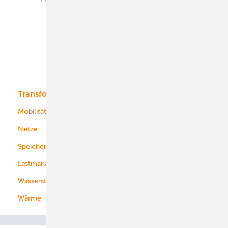
Onshore-Wind
Offshore-Wind
Solar
Bioenergie
Transformation
Energieversorger
Service
Mobilität
Kommunen
Netze
Stadtwerke
Speicher
Energiekonzerne
Lastmanagement
Wasserstoff
Wärme