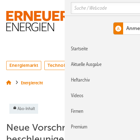
Springe
Springe
Springe
Search
auf
auf
auf
Hauptinhalt
Hauptmenü
SiteSearch
MENÜ
Startseite
Aktuelle Ausgabe
Energiemarkt
Technologie
Webinare
Podcasts
Heftarchiv
Energierecht
Videos
Abo-Inhalt
Firmen
Neue Vorschrift soll
Premium
beschleunigen