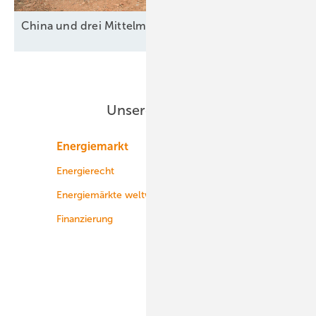
China und drei
Mittelmächte
Unsere Themen
Energiemarkt
Technologie
Energierecht
Planung
Energiemärkte weltweit
Logistik
Finanzierung
Betrieb
Onshore-Wind
Offshore-Wind
Solar
Bioenergie