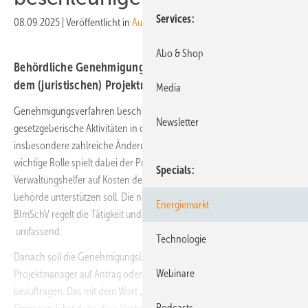
Services
08.09.2025
|
Veröffentlicht in
Ausgabe 07-2025
Abo & Shop
Behördliche Genehmigungsverfahren: Mit
dem (juristischen) Projektmanager schneller zum Ziel
Media
Genehmigungsverfahren beschleunigen – dieses Ziel prägen etliche
Newsletter
gesetzgeberische Aktivitäten in den vergangenen Jahren. Das betrifft
insbesondere zahlreiche Änderungen im Immissionsschutzrecht. Eine
wichtige Rolle spielt dabei der Projektmanager, der als
Specials
Verwaltungshelfer auf Kosten der Vorhabenträger die Genehmigungs­
behörde unterstützen soll. Die neu geschaffene Vorschrift in § 2b 9.
Energiemarkt
BImSchV regelt die Tätigkeit und
den
Einsatz
von
Projektmanagern
umfassend.
Technologie
Danach soll die Genehmigungsbehörde einen Dritten als
Webinare
Projektmanager auf Antrag oder mit Zustimmung des Vorhabenträgers
beauftragen. Das mit dem Wort „soll“ verbundene, intendierte
Podcasts