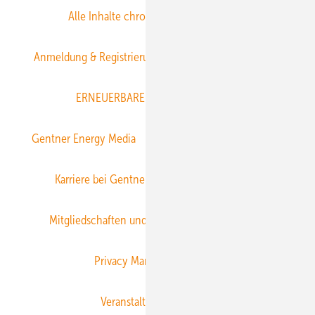
Alle Inhalte chronologisch
Anmelden
Anmeldung & Registrierung
Datenschutz
E-Paper
ERNEUERBARE ENERGIEN abonnieren
Gentner Energy Media
Gentner Verlag
Impressum
Karriere bei Gentner
Team
Mediaservice
Mitgliedschaften und Engagement
Newsletter
Privacy Manager
RSS-Feed
Veranstaltungen / Webinare