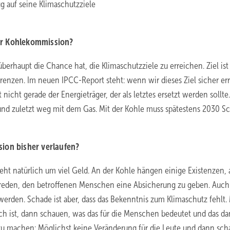
 auf seine Klimaschutzziele
er Kohlekommission?
erhaupt die Chance hat, die Klimaschutzziele zu erreichen. Ziel ist 
renzen. Im neuen IPCC-Report steht: wenn wir dieses Ziel sicher er
nicht gerade der Energieträger, der als letztes ersetzt werden sollte
l und zuletzt weg mit dem Gas. Mit der Kohle muss spätestens 2030 Sc
ion bisher verlaufen?
eht natürlich um viel Geld. An der Kohle hängen einige Existenzen, 
r reden, den betroffenen Menschen eine Absicherung zu geben. Auch
 werden. Schade ist aber, dass das Bekenntnis zum Klimaschutz fehlt.
lich ist, dann schauen, was das für die Menschen bedeutet und das d
zu machen: Möglichst keine Veränderung für die Leute und dann sc