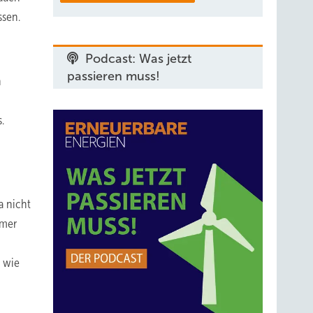
ssen.
Podcast: Was jetzt
passieren muss!
n
.
a nicht
mmer
r wie