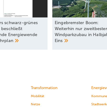
rs schwarz-grünes
Eingebremster Boom:
 beschließt
Weiterhin nur zweitbeste
nde Energiewende
Windparkzubau in Halbja
ahrplan
Eins
Transformation
Energiev
Mobilität
Kommun
Netze
Stadtwerk