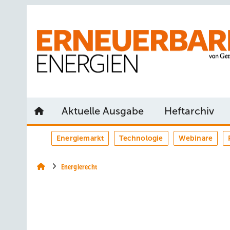
Springe
Springe
Springe
auf
auf
auf
Hauptinhalt
Hauptmenü
SiteSearch
Aktuelle Ausgabe
Heftarchiv
Energiemarkt
Technologie
Webinare
Energierecht