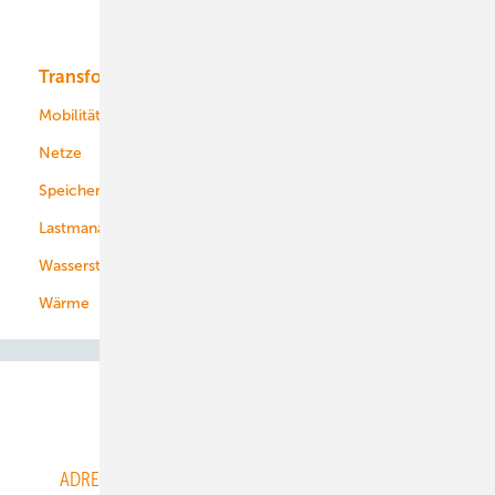
Bioenergie
Transformation
Energieversorger
Service
Mobilität
Kommunen
Netze
Stadtwerke
Speicher
Energiekonzerne
Lastmanagement
Wasserstoff
Wärme
Abo- & Leserservice
ADRESSBUCH der WIND- und SOLARENERGIE
AGB