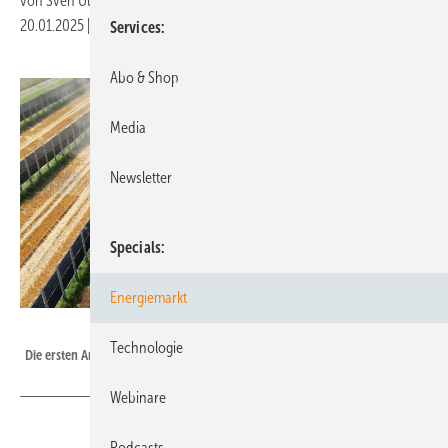
von
Sven Ullrich
20.01.2025
|
Druckvorschau
Services
Abo & Shop
Media
Newsletter
Specials
Energiemarkt
Next2Sun
Technologie
Die ersten Anlagen von Next2Sun sind längst erfolgreich am Netz.
Webinare
Podcasts