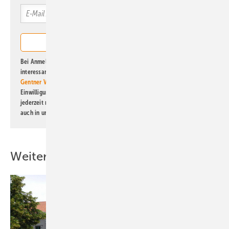
Bei Anmeldung zu diesem Newsletter bin ich damit einverstanden, über
interessante Verlags- und Online-Angebote
der Marken der Alfons W.
Gentner Verlag GmbH & Co. KG
informiert zu werden. Diese
Einwilligung kann ich jederzeit widerrufen und eine Abmeldung ist
jederzeit möglich. Informationen zum Umgang mit Daten finden Sie
auch in unserer
Datenschutzerklärung
.
Weitere Inhalte