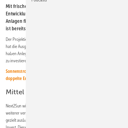
Mit frischem Geld will das Unternehmen die weitere
Entwicklung und Umsetzung von vertikalen Agri-PV-
Anlagen finanzieren. Eine entsprechende Projektpipeline
ist bereits aufgebaut.
Der Projektierer von vertikal aufgeständerten Solaranlagen Next2Sun
hat die Ausgabe einer Unternehmensanleihe angekündigt. Damit
haben Anleger die Möglichkeit, nicht nur in die Projekte von Next2Sun
zu investieren, sondern auch in das Unternehmen selbst.
Sonnenstrom von Acker und Scheune: Unser Spezial für die
doppelte Ernte in Agrarbetrieben
Mittel für neue Projekte
Next2Sun will mit dem Geld die Weiterentwicklung und Umsetzung
weiterer vertikaler Solaranlagen finanzieren und die Projektpipeline
gezielt ausbauen. Emittiert werden die Anleihen von der Next2Sun
Invest. Diese leitet die Mittel dann weiter an Next2Sun Projekt, das