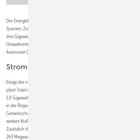
Der Energiekonzern Total plant den Bau von 48 Solarkraftwerken in
Spanien. Zusammen werden diese Anlagen eine Leistung von etwa
drei Gigawatt erreichen. Die Planungen von Total haben jetzt die
Umweltverträglichkeitsprüfung des Ministeriums für Energie und
Autonome Gemeinschaften die bestanden.
Strom für vier Millionen Menschen
Einige der neuen Anlagen entstehen in der Nähe von Madrid. Hier
plant Total den Bau von Generatoren mit einer Gesamtleistung von
1,9 Gigawatt. Weitere gut 350 Megawatt errichtet der Energiekonzern
in der Region Murcia im Südosten des Landes. In der Autonomen
Gemeinschaft Kastilien-La Mancha östlich von Madrid baut Total
weitere Kraftwerke mit einer Gesamtleistung von 300 Megawatt.
Zusätzlich dazu entstehen in Andalusien, ganz im Süden des Landes,
263 Megawatt Solarleistung und in der nordspanischen Autonomen