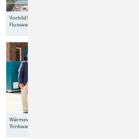
Vorbild? Europas größte
Flusswasser-Wärmepumpe
Wärmewende: Heizen wir künftig mit
Trinkwasser?