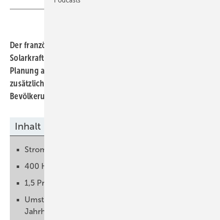
Der französische Energiekonzern baut in Spanien 48
Solarkraftwerke. Die Umweltbehörden haben die
Planung aus ihrer Sicht freigegeben. Total wird
zusätzliche Naturschutzmaßnahmen umsetzen und die
Bevölkerung beteiligen.
Inhalt
Strom für vier Millionen Menschen
400 Hektar Land für Naturschutz
1,5 Prozent Ertrag für die örtliche Bevölkerung
Umstieg auf Ökostrom bis Mitte des
Jahrhunderts