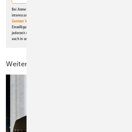
Bei Anmeldung zu diesem Newsletter bin ich damit einverstanden, über
interessante Verlags- und Online-Angebote
der Marken der Alfons W.
Gentner Verlag GmbH & Co. KG
informiert zu werden. Diese
Einwilligung kann ich jederzeit widerrufen und eine Abmeldung ist
jederzeit möglich. Informationen zum Umgang mit Daten finden Sie
auch in unserer
Datenschutzerklärung
.
Weitere Inhalte