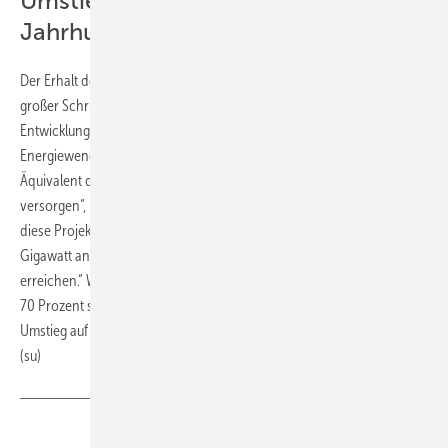
Umstieg auf Ökostrom bis Mitte des
Jahrhunderts
Der Erhalt der positiven Umweltverträglichkeitsprüfung sei daher ein
großer Schritt nach vorn, betont Pouyanné. „Für Spanien wird die
Entwicklung dieser Solarparks einen massiven Beitrag zur
Energiewende des Landes leisten, da sie in der Lage sein werden, das
Äquivalent der Bevölkerung der gesamten Gemeinde Madrid zu
versorgen“, rechnet der Total-Chef vor. „Für Total Energies werden
diese Projekte uns unserem Ziel näher bringen, bis 2030 weltweit 100
Gigawatt an installierter Bruttokapazität aus erneuerbaren Energien zu
erreichen.“ Wenn das tatsächlich gelingt, erzeugt das Unternehmen
70 Prozent seines Stroms mit erneuerbaren Energien. Der komplette
Umstieg auf Ökostromerzeugung ist für das Mitte dieses Jahrhunderts.
(su)
Teilen
Link kopieren