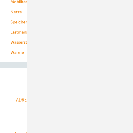
Mobilität
Kommunen
Netze
Stadtwerke
Speicher
Energiekonzerne
Lastmanagement
Wasserstoff
Wärme
Abo- & Leserservice
ADRESSBUCH der WIND- und SOLARENERGIE
AGB
Alle Inhalte chronologisch
Anmelden