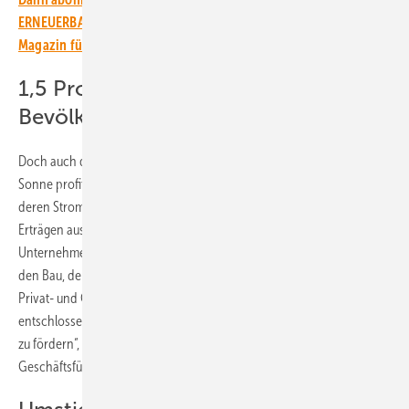
ERNEUERBARE ENERGIEN – dem größten verbandsunabhängigen
Magazin für erneuerbare Energien in Deutschland!
1,5 Prozent Ertrag für die örtliche
Bevölkerung
Doch auch die Bevölkerung soll von der Energieproduktion mit der
Sonne profitieren. So wird Total den Bürger:innen vor Ort Rabatte auf
deren Stromrechnungen gewähren, die insgesamt 1,5 Prozent an den
Erträgen aus der Kraftwerksproduktion umfassen. Zudem schult das
Unternehmen die Bewohner:innen der umliegenden Gemeinden für
den Bau, den Betrieb und die Wartung der Anlagen. „Mit 2 Millionen
Privat- und Geschäftskunden in Spanien ist unser Unternehmen fest
entschlossen, die Entwicklung erneuerbarer Energien in diesem Land
zu fördern“, betont Patrick Pouyanné, Vorsitzender und
Geschäftsführer von Total Energies.