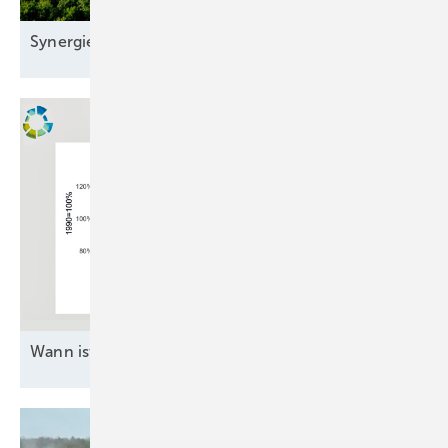
S ynergie am Netz: Energiepark
Gundelsheim
Wann ist genug genug
?