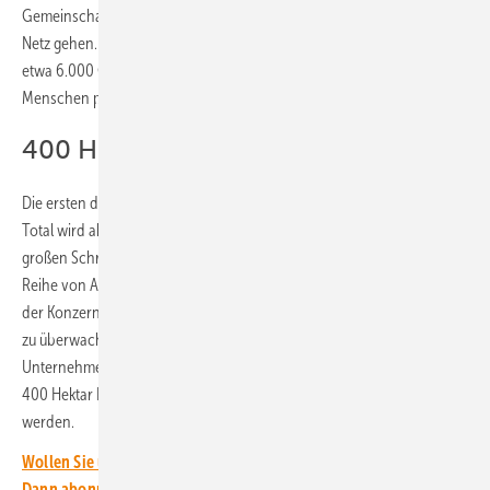
Gemeinschaft Aragonien werden noch ungefähr 150 Megawatt ans
Netz gehen. Alle diese Anlagen werden jedes Jahr voraussichtlich
etwa 6.000 Gigawattstunden sauberen Strom für etwa vier Millionen
Menschen produzieren.
400 Hektar Land für Naturschutz
Die ersten der Projekte sollen noch im Frühjahr 2024 fertig werden.
Total wird aber nicht nur die Ökostromerzeugung in Spanien einen
großen Schritt voranbringen, sondern gleichzeitig auch eine ganze
Reihe von Ausgleichsmaßnahmen fördern. Unter anderem unterstützt
der Konzern Projekte zur Markierung von Vögeln, um deren Verhalten
zu überwachen und zu analysieren. Außerdem mietet das
Unternehmen zusätzlich zu den Flächen für die Solarparks weitere
400 Hektar Land an, auf dem Naturschutzmaßnahmen umgesetzt
werden.
Wollen Sie über die Energiewende auf dem Laufenden bleiben?
Dann abonnieren Sie einfach den kostenlosen Newsletter von