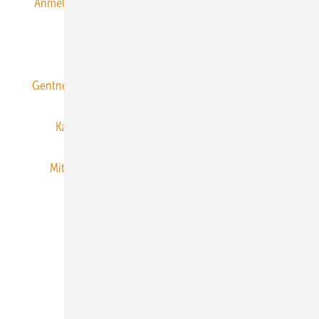
Anmeldung & Registrierung
Datenschutz
E-Paper
ERNEUERBARE ENERGIEN abonnieren
Gentner Energy Media
Gentner Verlag
Impressum
Karriere bei Gentner
Team
Mediaservice
Mitgliedschaften und Engagement
Newsletter
Privacy Manager
RSS-Feed
Veranstaltungen / Webinare
© 2026 ERNEUERBARE ENERGIEN