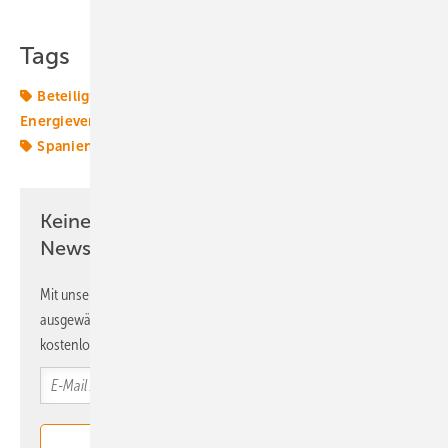
Tags
Beteiligung
Energiekonzerne
Energies
Energieversorger
Gigawatt
Naturschutz
Solarpark
Spanien
Keine Zeit? Kein Problem mit dem ERE
Newsletter!
Mit unserem Newsletter erhalten Sie regelmäßig von uns
ausgewählte Informationen und Neuigkeiten, gebündelt und
kostenlos direkt ins Postfach.