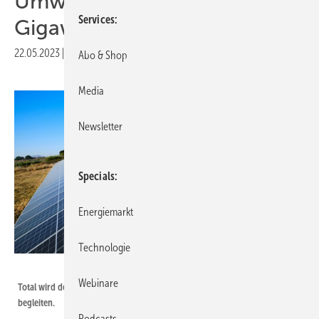
Umweltbehörden für drei
Services
Gigawatt Solarleistung
22.05.2023
|
Druckvorschau
Abo & Shop
Media
Newsletter
Specials
Energiemarkt
Technologie
Total Energies
Webinare
Total wird den Bau der 48 Solarparks mit Naturschutzmaßnahmen
begleiten.
Podcasts