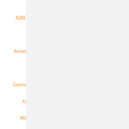
Abo- & Leserservice
ADRESSBUCH der WIND- und SOLARENERGIE
AGB
Alle Inhalte chronologisch
Anmelden
Anmeldung & Registrierung
Datenschutz
E-Paper
ERNEUERBARE ENERGIEN abonnieren
Gentner Energy Media
Gentner Verlag
Impressum
Karriere bei Gentner
Team
Mediaservice
Mitgliedschaften und Engagement
Newsletter