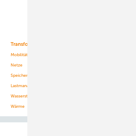
Offshore-Wind
Solar
Bioenergie
Transformation
Energieversorger
Service
Mobilität
Kommunen
Netze
Stadtwerke
Speicher
Energiekonzerne
Lastmanagement
Wasserstoff
Wärme