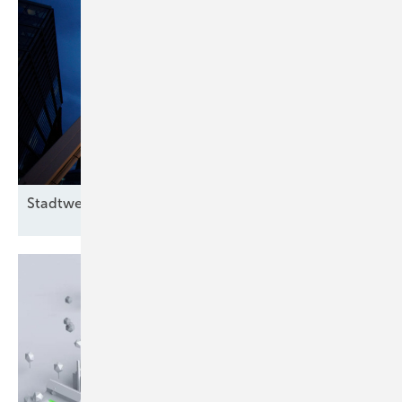
Sein Rat: Die Koppelproduktnutzung „sollte auf jeden Fall auch
mitgedacht werden bei Elektrolyseprojekten“ – auch wenn sie allein
kein wirtschaftlicher Treiber sei.
Fazit: Theorie und Praxis klaffen auseinander. Während das
Energiesystemoptimum eine klare Konzentration im Norden nahelegt,
entstehen durch Förderprogramme auch dezentrale Elektrolyseure,
die die Versorgungssicherheit regionaler Wirtschaftsstrukturen
adressieren, auch wenn sie nicht dem volkswirtschaftlichen Optimum
Stadtwerke: Weniger Zeit für
Erneuerbare?
entsprechen.
Nicole Weinhold