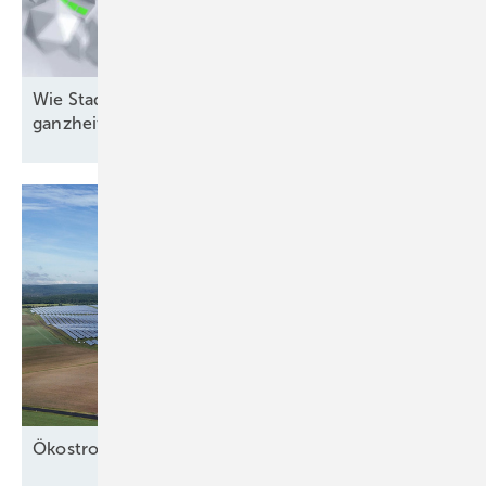
Wie Stadtwerke die Energieinfrastruktur
ganzheitlich
umkrempeln
Ö kostrom in der
Wärme