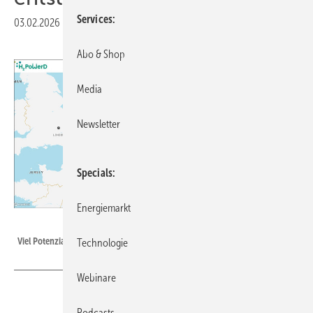
Services
03.02.2026
|
Veröffentlicht in
Ausgabe 02-2026
Abo & Shop
Media
Newsletter
Specials
Energiemarkt
Foto: Fraunhofer ISE
Viel Potenzial zeigt sich in NRW.
Technologie
Webinare
Podcasts