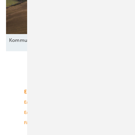
Kommunen im
Wind
Unsere Themen
Energiemarkt
Technologie
Energierecht
Planung
Energiemärkte weltweit
Logistik
Finanzierung
Betrieb
Onshore-Wind