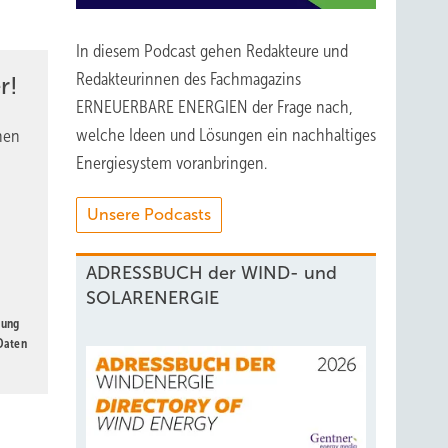
In diesem Podcast gehen Redakteure und
Redakteurinnen des Fachmagazins
r!
ERNEUERBARE ENERGIEN der Frage nach,
r und
welche Ideen und Lösungen ein nachhaltiges
nen
Energiesystem voranbringen.
Unsere Podcasts
ADRESSBUCH der WIND- und
SOLARENERGIE
gung
 Daten
r
hmend