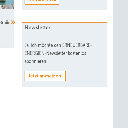
peist
pe
Newsletter
ert.
Ja, ich möchte den ERNEUERBARE-
innen
ENERGIEN-Newsletter kostenlos
 nicht
abonnieren.
Ort
nn man
Jetzt anmelden!
d vor
davon
aß