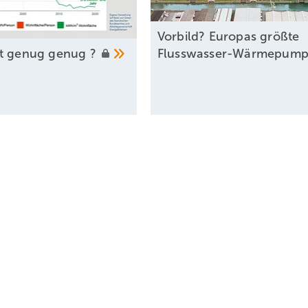
 dass dieses Zielabweichungsverfahren erst mal in den Prozess einges
n.
Vorbild? Europas größte
Flusswasser-Wärmepum
st genug genug
?
isschen was sagen? Was können Gemeinden da machen?
ichkeit zum Energy-Sharing wurde von der EU bereits 2019 eingeford
acht und die jetzige wenig. Der Ansatz ist zurzeit, dass die Bürger
peisen dürfen, aber letztendlich den Strom vor ihrer Haustür selbst
erbe und auch Industrie von dem günstigen Erneuerbaren-Strom vor 
Thema Flexibilitäten. Die Energiewende wird nur funktionieren, we
t und die Sonne scheint, dann müsste der Strom auch günstig sein un
h keine preislichen Anreize, dann Strom zu verbrauchen, wenn viel 
frage sind doch vorgesehen, oder?
 auch einen gewissen Change in den Köpfen der Menschen, dass sie Sp