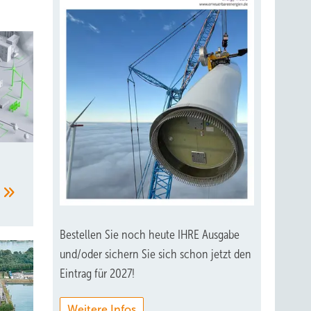
 nicht
ffen
tellen?
r. Wenn
en.
n
Bestellen Sie noch heute IHRE Ausgabe
sie
und/oder sichern Sie sich schon jetzt den
Eintrag für 2027!
te
u
Weitere Infos