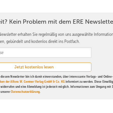
it der Gemeindeöffnungsklausel als Werkzeug in die Hand gegeben
eit? Kein Problem mit dem ERE Newslette
rklich eine Chance für die Bürgerinnen und Bürge
ewsletter erhalten Sie regelmäßig von uns ausgewählte Informatio
ztendlich für das Gelingen der Energiewende.
en, gebündelt und kostenlos direkt ins Postfach.
nder vielleicht auch mehr als zwei Prozent der Flächen für die
diesem Newsletter bin ich damit einverstanden, über interessante Verlags- und Online-
ken der Alfons W. Gentner Verlag GmbH & Co. KG
informiert zu werden. Diese Einwilli
t widerrufen und eine Abmeldung ist jederzeit möglich. Informationen zum Umgang mit
ieder Gestalter der Energiewende. In Schleswig-Holstein gehen wi
n unserer
Datenschutzerklärung
.
rade wegen dieses Zubaus von Erneuerbaren siedeln sich jetzt zune
anten 3.000 Arbeitsplätzen.