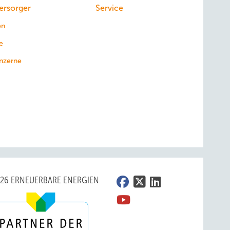
uche.
ersorger
Service
en
jetzt
e
nzerne
dern
 Und
nen mit
026 ERNEUERBARE ENERGIEN
 vom
stoff,
 die