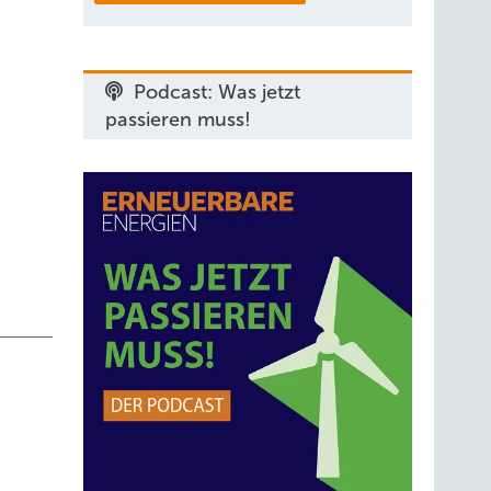
Podcast: Was jetzt
passieren muss!
usbau
uch für
zur
e
hleswig-
ad. Und
z
 und