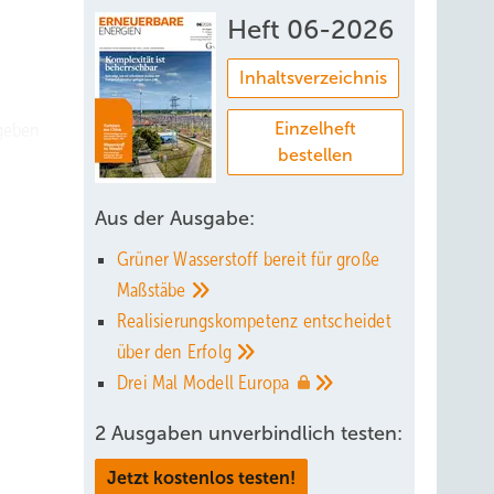
Heft 06-2026
Inhaltsverzeichnis
 geben
Einzelheft
bestellen
g, an
Aus der Ausgabe:
Grüner Wasserstoff bereit für große
Maßstäbe
h mal
Realisierungskompetenz entscheidet
burg
über den
Erfolg
Drei Mal Modell
Europa
2 Ausgaben unverbindlich testen:
Jetzt kostenlos testen!