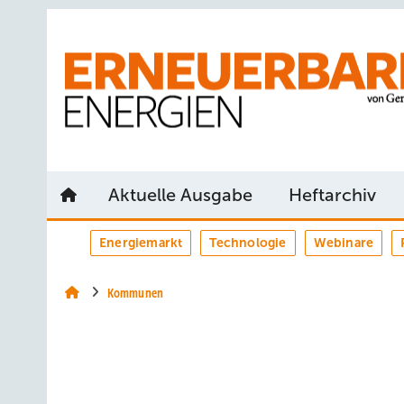
Springe
Springe
Springe
auf
auf
auf
Hauptinhalt
Hauptmenü
SiteSearch
Aktuelle Ausgabe
Heftarchiv
Energiemarkt
Technologie
Webinare
Kommunen