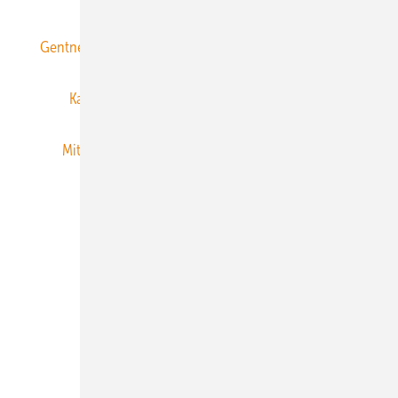
Gentner Energy Media
Gentner Verlag
Impressum
Karriere bei Gentner
Team
Mediaservice
Mitgliedschaften und Engagement
Newsletter
Privacy Manager
RSS-Feed
Veranstaltungen / Webinare
© 2026 ERNEUERBARE ENERGIEN