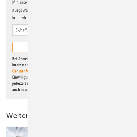
Mit unserem Newsletter erhalten Sie regelmäßig von uns
ausgewählte Informationen und Neuigkeiten, gebündelt und
kostenlos direkt ins Postfach.
Bei Anmeldung zu diesem Newsletter bin ich damit einverstanden, über
interessante Verlags- und Online-Angebote
der Marken der Alfons W.
Gentner Verlag GmbH & Co. KG
informiert zu werden. Diese
Einwilligung kann ich jederzeit widerrufen und eine Abmeldung ist
jederzeit möglich. Informationen zum Umgang mit Daten finden Sie
auch in unserer
Datenschutzerklärung
.
Weitere Inhalte