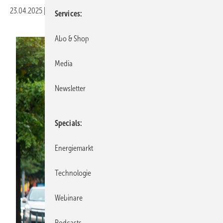
23.04.2025
|
Veröffentlicht in
Ausgabe 04-2025
Services
Abo & Shop
Media
Newsletter
Specials
Energiemarkt
Technologie
Webinare
Podcasts