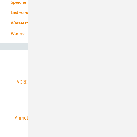
Speicher
Energiekonzerne
Lastmanagement
Wasserstoff
Wärme
Abo- & Leserservice
ADRESSBUCH der WIND- und SOLARENERGIE
AGB
Alle Inhalte chronologisch
Anmelden
Anmeldung & Registrierung
Datenschutz
E-Paper
ERNEUERBARE ENERGIEN abonnieren