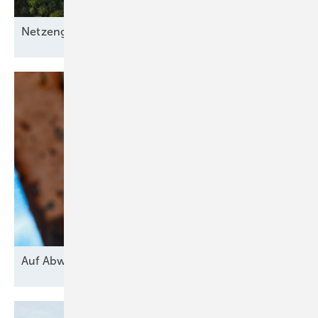
Netzengpässe
entschärfen
Auf
Abwärme