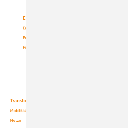
Unsere Themen
Energiemarkt
Technologie
Energierecht
Planung
Energiemärkte weltweit
Logistik
Finanzierung
Betrieb
Onshore-Wind
Offshore-Wind
Solar
Bioenergie
Transformation
Energieversorger
Service
Mobilität
Kommunen
Netze
Stadtwerke