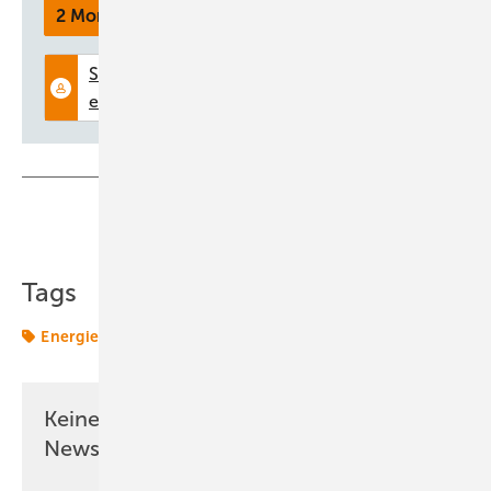
saubere Wärmeversorgung. | 64
2 Monate kostenlos testen
Wärme aus der Erde
Wie funktioniert die Wärmeversorgung von Quartieren mithilfe von
Geothermie? | 66
Teilen
Link kopieren
Tags
Energieversorger
Kommunen
Keine Zeit? Kein Problem mit dem ERE
Newsletter!