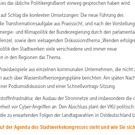
Lies das übliche Politikergrußwort vorweg gesprochen haben wird.
 auf Schlag die konkreten Umsetzungen: Die neue Führung des
ie Transformationsaufgabe aus Praxissicht, und nach der Vorstellung
Energie- und Klimapolitik der Bundesregierung durch den parlamenta
 Wenzel, sowie dem vielsagenden Diskussionsthema „Wenden erfolgr
Politik den Stadtwerken viele verschiedene und immer neue
n in den Regionen das Thema.
Praxisbeispiele aus einzelnen kommunalen Unternehmen, die nicht z
n auch über Wasserstoffversorgungspläne berichten. Am späten Nac
iner Podiumsdiskussion und einer Schnellvortrags-Sitzung.
ffinfrastruktur, der Ausbau der Stromnetze und insbesondere die d
heit vor Cyber-Angriffen an. Den Abschluss plant der VKU politisch:
 die zu erwartenden Folgen der Landtagswahlen in Ostdeutschland b
uf der Agenda des Stadtwerkekongresses steht und wie Sie sic