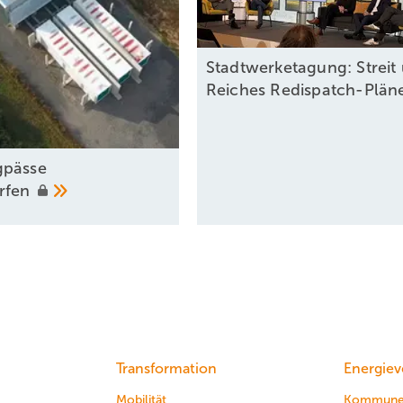
Stadtwerketagung: Streit
Reiches
Redispatch-Plä
gpässe
rfen
Transformation
Energiev
Mobilität
Kommun