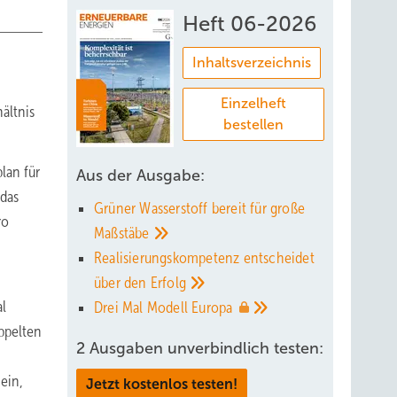
Heft 06-2026
Inhaltsverzeichnis
Einzelheft
ältnis
bestellen
lan für
Aus der Ausgabe:
 das
Grüner Wasserstoff bereit für große
ro
Maßstäbe
Realisierungskompetenz entscheidet
über den
Erfolg
al
Drei Mal Modell
Europa
oppelten
2 Ausgaben unverbindlich testen:
ein,
Jetzt kostenlos testen!