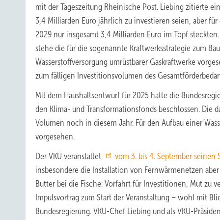
mit der Tageszeitung Rheinische Post. Liebing zitierte 
3,4 Milliarden Euro jährlich zu investieren seien, aber fü
2029 nur insgesamt 3,4 Milliarden Euro im Topf steckte
stehe die für die sogenannte Kraftwerksstrategie zum Ba
Wasserstoffversorgung umrüstbarer Gaskraftwerke vorg
zum fälligen Investitionsvolumen des Gesamtförderbedar
Mit dem Haushaltsentwurf für 2025 hatte die Bundesregi
den Klima- und Transformationsfonds beschlossen. Die da
Volumen noch in diesem Jahr. Für den Aufbau einer Wasser
vorgesehen.
Der VKU veranstaltet
vom 3. bis 4. September seinen
insbesondere die Installation von Fernwärmenetzen aber 
Butter bei die Fische: Vorfahrt für Investitionen, Mut z
Impulsvortrag zum Start der Veranstaltung – wohl mit Blic
Bundesregierung. VKU-Chef Liebing und als VKU-Präsident