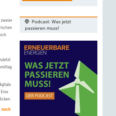
 zweier
Podcast: Was jetzt
rischen
passieren muss!
eich
uletzt
hmittag
igitale
 Eine
licken.
h noch