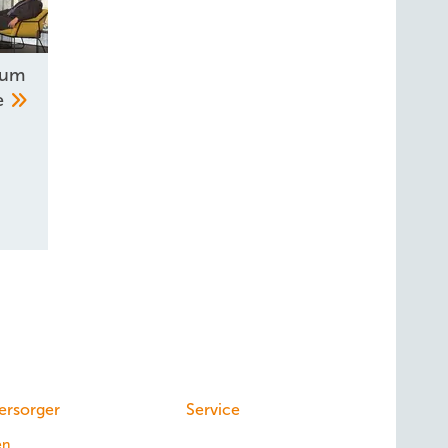
 um
ne
ersorger
Service
en