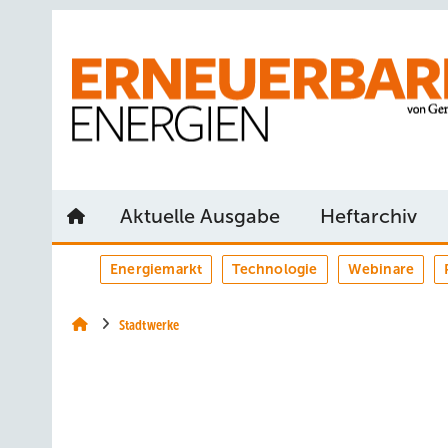
Springe
Springe
Springe
auf
auf
auf
Hauptinhalt
Hauptmenü
SiteSearch
Aktuelle Ausgabe
Heftarchiv
Energiemarkt
Technologie
Webinare
Stadtwerke