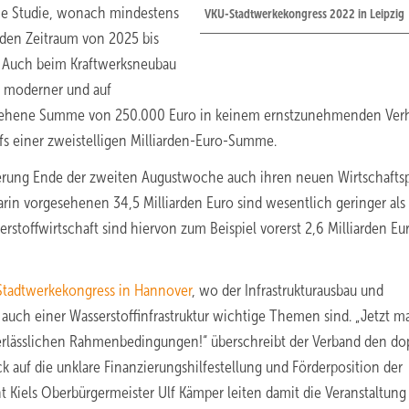
eine Studie, wonach mindestens
VKU-Stadtwerkekongress 2022 in Leipzig
r den Zeitraum von 2025 bis
n. Auch beim Kraftwerksneubau
u moderner und auf
esehene Summe von 250.000 Euro in keinem ernstzunehmenden Verh
fs einer zweistelligen Milliarden-Euro-Summe.
erung Ende der zweiten Augustwoche auch ihren neuen Wirtschaftsp
rin vorgesehenen 34,5 Milliarden Euro sind wesentlich geringer als
stoffwirtschaft sind hiervon zum Beispiel vorerst 2,6 Milliarden Eu
 Stadtwerkekongress in Hannover
, wo der Infrastrukturausbau und
auch einer Wasserstoffinfrastruktur wichtige Themen sind. „Jetzt m
u verlässlichen Rahmenbedingungen!“ überschreibt der Verband den d
k auf die unklare Finanzierungshilfestellung und Förderposition der
 Kiels Oberbürgermeister Ulf Kämper leiten damit die Veranstaltung 