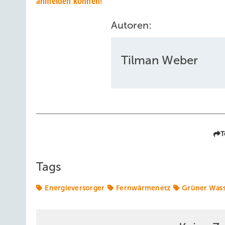
anmelden können!
Autoren:
Tilman Weber
T
Tags
Energieversorger
Fernwärmenetz
Grüner Wass