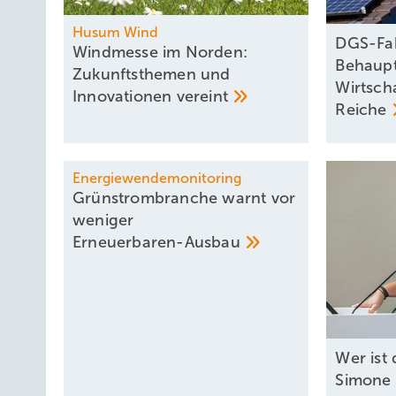
Husum Wind
DGS-Fak
Windmesse im Norden:
Behaup
Zukunftsthemen und
Wirtscha
Innovationen
vereint
Reiche
Energiewendemonitoring
Grünstrombranche warnt vor
weniger
­Erneuerbaren-Ausbau
W er ist
Simone