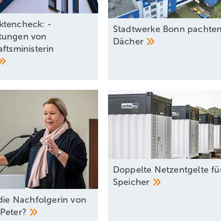
tencheck: ­
Stadtwerke Bonn pachte
tungen von
Dächer
fts­ministerin
Doppelte Netzentgelte fü
Speicher
 die Nachfolgerin von
Peter?