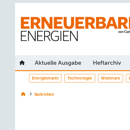
Springe
Springe
Springe
auf
auf
auf
Hauptinhalt
Hauptmenü
SiteSearch
Aktuelle Ausgabe
Heftarchiv
Energiemarkt
Technologie
Webinare
Nachrichten