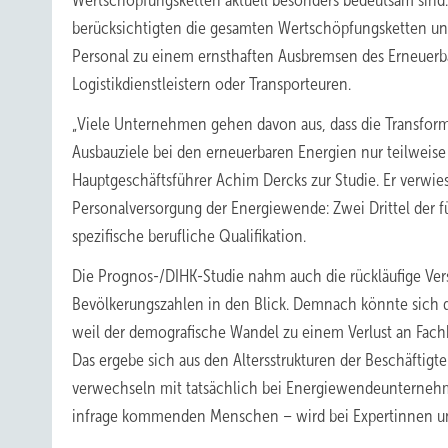
Wertschöpfungsketten aktuell besonders bedeutsam sind.
berücksichtigten die gesamten Wertschöpfungsketten un
Personal zu einem ernsthaften Ausbremsen des Erneuerb
Logistikdienstleistern oder Transporteuren.
„Viele Unternehmen gehen davon aus, dass die Transform
Ausbauziele bei den erneuerbaren Energien nur teilweise 
Hauptgeschäftsführer Achim Dercks zur Studie. Er verwies
Personalversorgung
der Energiewende: Zwei Drittel der 
spezifische berufliche Qualifikation.
Die Prognos-/DIHK-Studie nahm auch die rückläufige Vers
Bevölkerungszahlen in den Blick. Demnach könnte sich d
weil der demografische Wandel zu einem Verlust an Fac
Das ergebe sich aus den Altersstrukturen der Beschäftigt
verwechseln mit tatsächlich bei Energiewendeunternehm
infrage kommenden Menschen – wird bei Expertinnen un