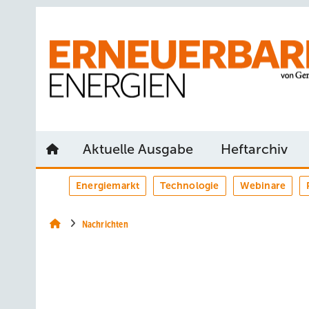
Springe
Springe
Springe
auf
auf
auf
Hauptinhalt
Hauptmenü
SiteSearch
Aktuelle Ausgabe
Heftarchiv
Energiemarkt
Technologie
Webinare
Nachrichten