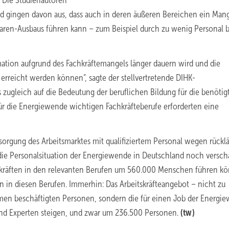
 Die Studienautoren
d gingen davon aus, dass auch in deren äußeren Bereichen ein Man
aren-Ausbaus führen kann – zum Beispiel durch zu wenig Personal b
ation aufgrund des Fachkräftemangels länger dauern wird und die
erreicht werden können“, sagte der stellvertretende DIHK-
 zugleich auf die Bedeutung der beruflichen Bildung für die benötig
für die Energiewende wichtigen Fachkräfteberufe erforderten eine
orgung des Arbeitsmarktes mit qualifiziertem Personal wegen rücklä
ie Personalsituation der Energiewende in Deutschland noch versch
hkräften in den relevanten Berufen um 560.000 Menschen führen kö
en in diesen Berufen. Immerhin: Das Arbeitskräfteangebot – nicht zu
en beschäftigten Personen, sondern die für einen Job der Energi
d Experten steigen, und zwar um 236.500 Personen.
(tw)