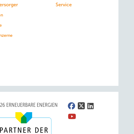
ersorger
Service
en
e
nzerne
026 ERNEUERBARE ENERGIEN