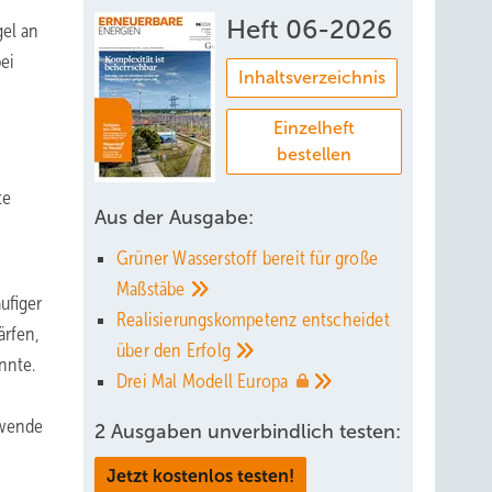
Heft 06-2026
gel an
ei
Inhaltsverzeichnis
Einzelheft
bestellen
te
Aus der Ausgabe:
Grüner Wasserstoff bereit für große
Maßstäbe
ufiger
Realisierungskompetenz entscheidet
ärfen,
über den
Erfolg
nnte.
Drei Mal Modell
Europa
ewende
2 Ausgaben unverbindlich testen:
Jetzt kostenlos testen!