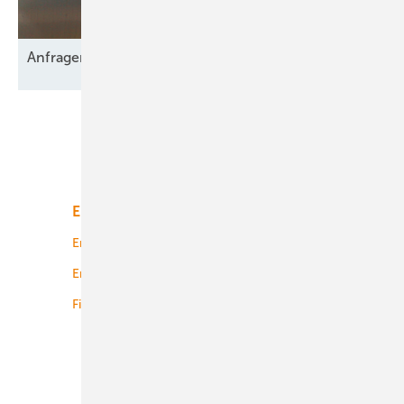
Anfragen für 2,9 GW
Netzkapazität
Unsere Themen
Energiemarkt
Technologie
Energierecht
Planung
Energiemärkte weltweit
Logistik
Finanzierung
Betrieb
Onshore-Wind
Offshore-Wind
Solar