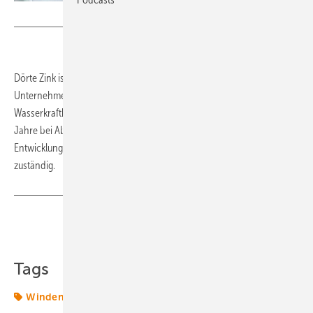
Foto: VERBUND
Dörte Zink ist neue Chefin bei Verbund Green Power, einem
Unternehmen des österreichischen Versorgers Verbund. Die
Wasserkraftbetreiber holten sich eine Windkraftexpertin: Zink war 13
Jahre bei Abo Wind für internationale Jobs in Finanzierung, Vertrieb,
Entwicklung, Betriebsführung und Instandhaltung von Windparks
zuständig.
(tw)
Teilen
Link kopieren
Tags
Windenergie