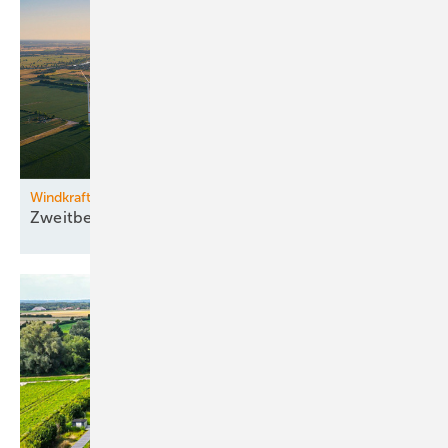
Windkraftzubau
Zweitbestes
Halbjahr