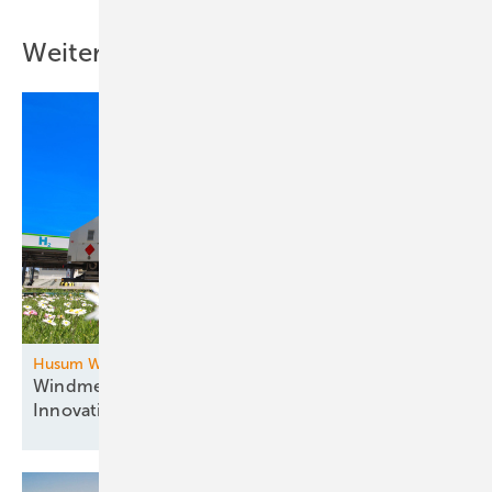
Weitere Inhalte
Husum Wind
Windmesse im Norden: Zukunftsthemen und
Innovationen
vereint