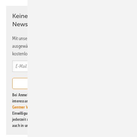
Keine Zeit? Kein Problem mit dem ERE
Newsletter!
Mit unserem Newsletter erhalten Sie regelmäßig von uns
ausgewählte Informationen und Neuigkeiten, gebündelt und
kostenlos direkt ins Postfach.
Bei Anmeldung zu diesem Newsletter bin ich damit einverstanden, über
interessante Verlags- und Online-Angebote
der Marken der Alfons W.
Gentner Verlag GmbH & Co. KG
informiert zu werden. Diese
Einwilligung kann ich jederzeit widerrufen und eine Abmeldung ist
jederzeit möglich. Informationen zum Umgang mit Daten finden Sie
auch in unserer
Datenschutzerklärung
.