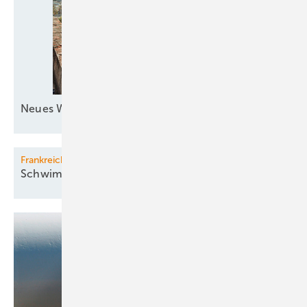
Neues Windkraftquartett zur
See
Frankreich
Schwimmwindpark kommt
...