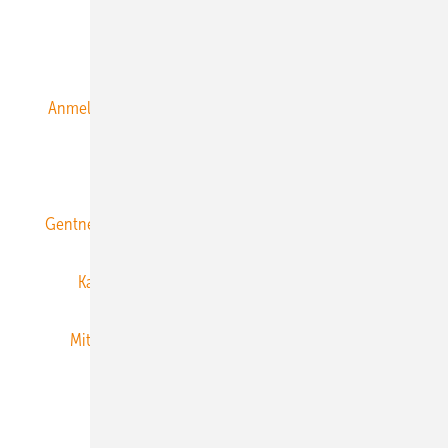
Alle Inhalte chronologisch
Anmelden
Anmeldung & Registrierung
Datenschutz
E-Paper
ERNEUERBARE ENERGIEN abonnieren
Gentner Energy Media
Gentner Verlag
Impressum
Karriere bei Gentner
Team
Mediaservice
Mitgliedschaften und Engagement
Newsletter
Privacy Manager
RSS-Feed