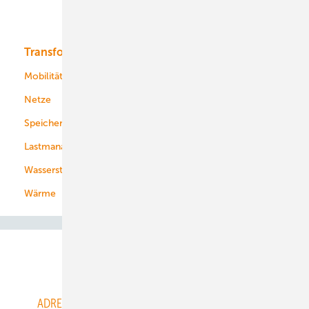
Bioenergie
Transformation
Energieversorger
Service
Mobilität
Kommunen
Netze
Stadtwerke
Speicher
Energiekonzerne
Lastmanagement
Wasserstoff
Wärme
Abo- & Leserservice
ADRESSBUCH der WIND- und SOLARENERGIE
AGB