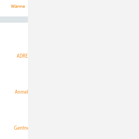
Wärme
Abo- & Leserservice
ADRESSBUCH der WIND- und SOLARENERGIE
AGB
Alle Inhalte chronologisch
Anmelden
Anmeldung & Registrierung
Datenschutz
E-Paper
ERNEUERBARE ENERGIEN abonnieren
Gentner Energy Media
Gentner Verlag
Impressum