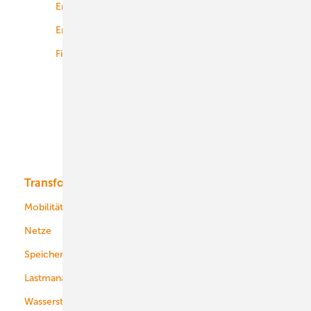
Energierecht
Planung
Energiemärkte weltweit
Logistik
Finanzierung
Betrieb
Onshore-Wind
Offshore-Wind
Solar
Bioenergie
Transformation
Energieversorger
Service
Mobilität
Kommunen
Netze
Stadtwerke
Speicher
Energiekonzerne
Lastmanagement
Wasserstoff