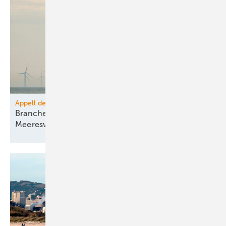
Appell der Offshore-Windkraft
Branchenverbände fordern Reform bei
Meereswindparks