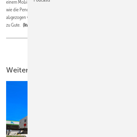
einem Mobilitätsgeld von 10 Cent/km, das direkt ausgezahlt und nicht
wie die Pendlerpauschale vom zu versteuernden Einkommen
abgezogen wird, käme hingegen einkommensschwachen Haushalten
zu Gute.
(kw)
Teilen
Link kopieren
Weitere Inhalte