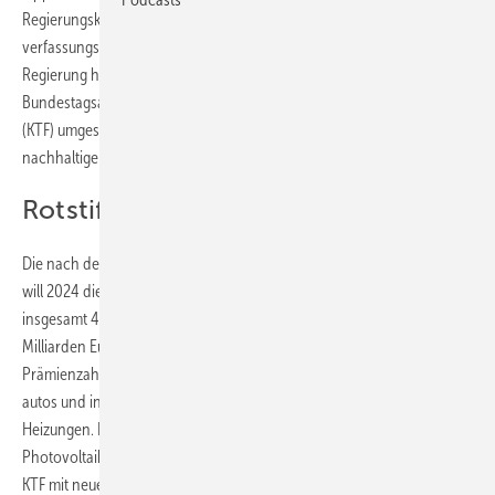
Regierungskoalition von SPD, Grünen und FDP gegen die
verfassungsrechtliche Schuldenbremse verstoßen hatte. Die
Regierung hatte die Corona-Gelder durch einfache
Bundestagsabstimmung in den Klima- und Transformationsfonds
(KTF) umgeschichtet, der die Entstehung einer klimafreundlichen
nachhaltigen Wirtschaft fördert.
Rotstift bei Wärme und E-Autos
Die nach den Parteifarben der Koalitionäre benannte Ampelkoalition
will 2024 die Ausgaben des KTF um 12 Milliarden Euro, bis 2027 um
insgesamt 45 Milliarden Euro kürzen. Bis dann soll der KTF noch 160
Milliarden Euro ausgeben. Die Regierung beendet deshalb die
Prämienzahlungen für Neuanschaffungen von Elektro-
autos und indirekte Hilfen zum Austausch klimaschädlicher
Heizungen. Damit Maßnahmen wie die Förderung privater
Photovoltaikanlagen fortbestehen können, stockt die Regierung den
KTF mit neuen Einnahmen aus der CO2-Abgabe für Sprit, Heizöl oder