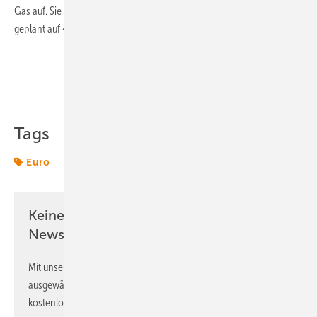
Gas auf. Sie erhöht diese Abgabe von 30 Euro pro Tonne nicht wie
geplant auf 40, sondern auf 45 Euro.
(tw)
Teilen
Link kopieren
Tags
Euro
Keine Zeit? Kein Problem mit dem ERE
Newsletter!
Mit unserem Newsletter erhalten Sie regelmäßig von uns
ausgewählte Informationen und Neuigkeiten, gebündelt und
kostenlos direkt ins Postfach.