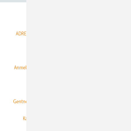
Abo- & Leserservice
ADRESSBUCH der WIND- und SOLARENERGIE
AGB
Alle Inhalte chronologisch
Anmelden
Anmeldung & Registrierung
Datenschutz
E-Paper
ERNEUERBARE ENERGIEN abonnieren
Gentner Energy Media
Gentner Verlag
Impressum
Karriere bei Gentner
Team
Mediaservice