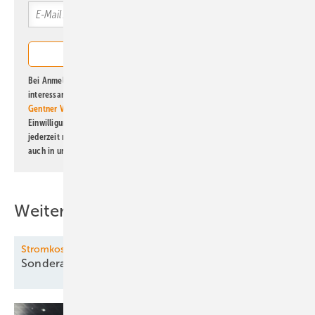
Bei Anmeldung zu diesem Newsletter bin ich damit einverstanden, über
interessante Verlags- und Online-Angebote
der Marken der Alfons W.
Gentner Verlag GmbH & Co. KG
informiert zu werden. Diese
Einwilligung kann ich jederzeit widerrufen und eine Abmeldung ist
jederzeit möglich. Informationen zum Umgang mit Daten finden Sie
auch in unserer
Datenschutzerklärung
.
Weitere Inhalte
Stromkosten-Senker
Sonderabschreibung für
PV