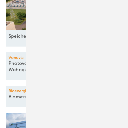
Speicher mit 435
MW
Vonovia
Photovoltaik auf denkmalgeschütztem
Wohnquartier
Bioenergie
Biomassepaket: Auktion
gelingt