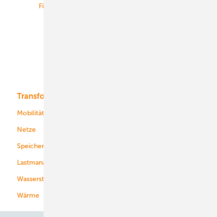
Finanzierung
Betrieb
Onshore-Wind
Offshore-Wind
Solar
Bioenergie
Transformation
Energieversorger
Service
Mobilität
Kommunen
Netze
Stadtwerke
Speicher
Energiekonzerne
Lastmanagement
Wasserstoff
Wärme