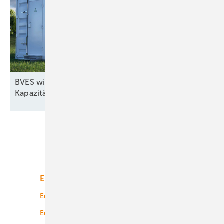
BVES will bei EU-Kommission gegen
Kapazitätsmarkt-Gesetz
vorgehen
Unsere Themen
Energiemarkt
Technologie
Energierecht
Planung
Energiemärkte weltweit
Logistik