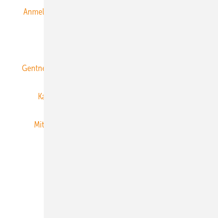
Anmeldung & Registrierung
Datenschutz
E-Paper
ERNEUERBARE ENERGIEN abonnieren
Gentner Energy Media
Gentner Verlag
Impressum
Karriere bei Gentner
Team
Mediaservice
Mitgliedschaften und Engagement
Newsletter
Privacy Manager
RSS-Feed
Veranstaltungen / Webinare
© 2026 ERNEUERBARE ENERGIEN