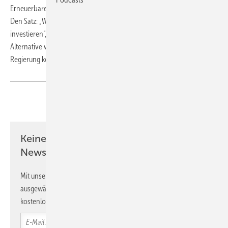
Erneuerbare. Das ergab eine Umfrage der Deutschen Umwelthilfe.
Den Satz: „Wir sollten weiter entschlossen in Energiewende
investieren“, bejahten 56 Prozent. Viel mehr Gasverstromung als
Alternative wollen nur 28 Prozent. Doch 61 Prozent fürchten, die
Regierung könnte die Energiewende bremsen, und lehnen das ab.
Teilen
Link kopieren
Keine Zeit? Kein Problem mit dem ERE
Newsletter!
Mit unserem Newsletter erhalten Sie regelmäßig von uns
ausgewählte Informationen und Neuigkeiten, gebündelt und
kostenlos direkt ins Postfach.