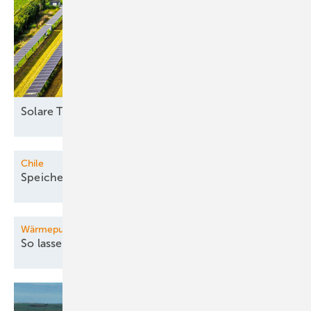
Solare
Trackeranlage
Chile
Speicher würden Terawattstunden
retten
Wärmepumpe für Bestandsgebäude
So lassen sich Kosten
senken