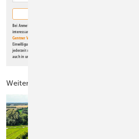
Bei Anmeldung zu diesem Newsletter bin ich damit einverstanden, über
interessante Verlags- und Online-Angebote
der Marken der Alfons W.
Gentner Verlag GmbH & Co. KG
informiert zu werden. Diese
Einwilligung kann ich jederzeit widerrufen und eine Abmeldung ist
jederzeit möglich. Informationen zum Umgang mit Daten finden Sie
auch in unserer
Datenschutzerklärung
.
Weitere Inhalte