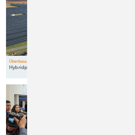
Überbauung
Hybridpark von WPD lastet das Netz besser
aus