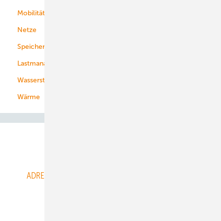
Mobilität
Kommunen
Netze
Stadtwerke
Speicher
Energiekonzerne
Lastmanagement
Wasserstoff
Wärme
Abo- & Leserservice
ADRESSBUCH der WIND- und SOLARENERGIE
AGB
Alle Inhalte chronologisch
Anmelden