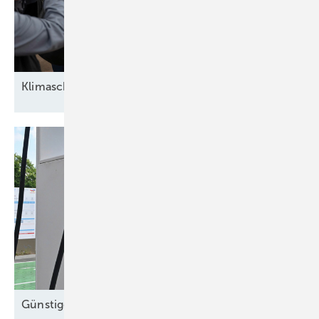
Klimaschutz ohne
Banker
Günstigere
E-Autos