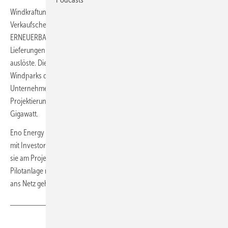
Windkraftunternehmen Eno Energy hat Insolvenz beantragt. Der
Verkaufschef Patrick Rudolf informierte Anfang Oktober
ERNEUERBARE ENERGIEN, wie ein Rotorblattbauer plötzlich
Lieferungen stoppte und die Knappheit an finanziellen Mitteln
auslöste. Die Windturbinenherstellung konnte nicht mehr zeitnah
Windparks der Projektentwicklungssparte beliefern. Geld, das ins
Unternehmen fließen sollte, fehlte außer im Turbinenbau nun der
Projektierung mangels Inbetriebnahmen – trotz Projekten mit einem
Gigawatt.
Eno Energy baut Windturbinen und entwickelt Windparks. Gespräche
mit Investoren haben begonnen, heißt es aus Rostock. Zuerst seien
sie am Projektgeschäft interessiert, weshalb eine vorgestellte
Pilotanlage mit sieben Megawatt womöglich nicht wie geplant 2025
ans Netz gehen wird.
(tw)
Teilen
Link kopieren