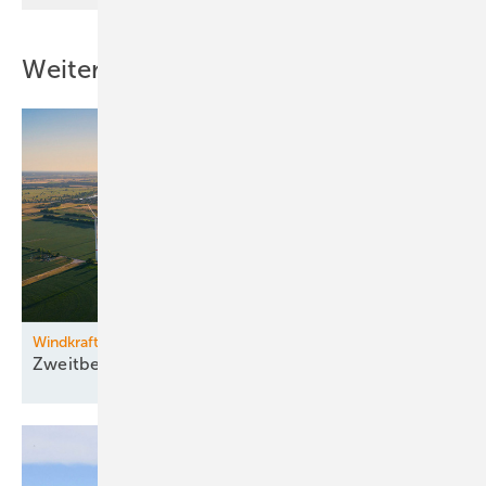
Weitere Inhalte
Windkraftzubau
Zweitbestes
Halbjahr