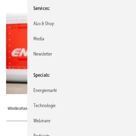
Services
Abo & Shop
Media
Newsletter
Specials
Energiemarkt
Foto: Silke Reents - eno energy
Technologie
Windkraftanlagenhersteller Eno Energy: Fortbestand ungewiss
Webinare
Podcasts