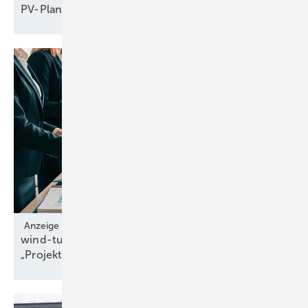
PV-Planer gehen leer
aus
Anzeige
wind-turbine.com eröffnet neue Assetklasse
„Projektrechte“