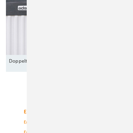
Doppelte Netzentgelte für
Speicher
Unsere Themen
Energiemarkt
Technologie
Energierecht
Planung
Energiemärkte weltweit
Logistik