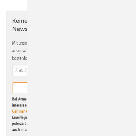
Keine Zeit? Kein Problem mit dem ERE
Newsletter!
Mit unserem Newsletter erhalten Sie regelmäßig von uns
ausgewählte Informationen und Neuigkeiten, gebündelt und
kostenlos direkt ins Postfach.
Bei Anmeldung zu diesem Newsletter bin ich damit einverstanden, über
interessante Verlags- und Online-Angebote
der Marken der Alfons W.
Gentner Verlag GmbH & Co. KG
informiert zu werden. Diese
Einwilligung kann ich jederzeit widerrufen und eine Abmeldung ist
jederzeit möglich. Informationen zum Umgang mit Daten finden Sie
auch in unserer
Datenschutzerklärung
.