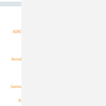
Abo- & Leserservice
ADRESSBUCH der WIND- und SOLARENERGIE
AGB
Alle Inhalte chronologisch
Anmelden
Anmeldung & Registrierung
Datenschutz
E-Paper
ERNEUERBARE ENERGIEN abonnieren
Gentner Energy Media
Gentner Verlag
Impressum
Karriere bei Gentner
Team
Mediaservice