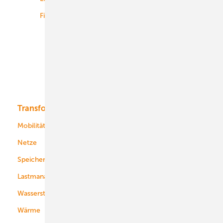
Finanzierung
Betrieb
Onshore-Wind
Offshore-Wind
Solar
Bioenergie
Transformation
Energieversorger
Service
Mobilität
Kommunen
Netze
Stadtwerke
Speicher
Energiekonzerne
Lastmanagement
Wasserstoff
Wärme