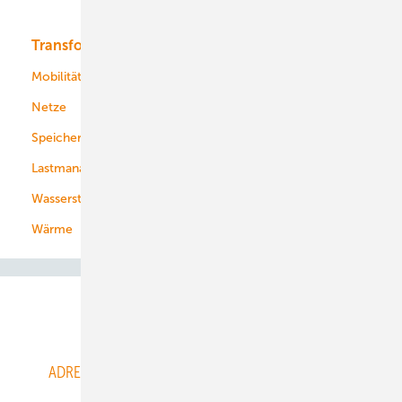
Bioenergie
Transformation
Energieversorger
Service
Mobilität
Kommunen
Netze
Stadtwerke
Speicher
Energiekonzerne
Lastmanagement
Wasserstoff
Wärme
Abo- & Leserservice
ADRESSBUCH der WIND- und SOLARENERGIE
AGB