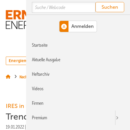
Springe
Springe
Springe
Search
auf
auf
auf
Hauptinhalt
Hauptmenü
SiteSearch
MENÜ
Startseite
Aktuelle Ausgabe
Energiemarkt
Technologie
Webinare
Podcasts
Heftarchiv
Nachrichten
Videos
Firmen
IRES in Düsseldorf
Trends rund um Speicherung
Premium
19.01.2022
|
Veröffentlicht in
Ausgabe 01-2022
|
Druckvorschau