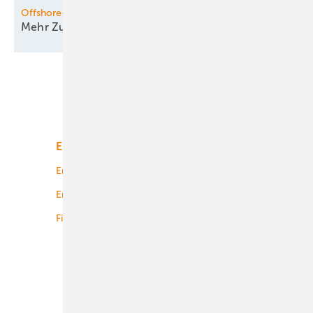
Offshore-WindKraft Europa
Mehr Zubau, aber noch profitieren
wenige
Unsere Themen
Energiemarkt
Technologie
Energierecht
Planung
Energiemärkte weltweit
Logistik
Finanzierung
Betrieb
Onshore-Wind
Offshore-Wind
Solar