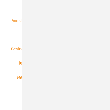
Alle Inhalte chronologisch
Anmelden
Anmeldung & Registrierung
Datenschutz
E-Paper
ERNEUERBARE ENERGIEN abonnieren
Gentner Energy Media
Gentner Verlag
Impressum
Karriere bei Gentner
Team
Mediaservice
Mitgliedschaften und Engagement
Newsletter
Privacy Manager
RSS-Feed
Veranstaltungen / Webinare