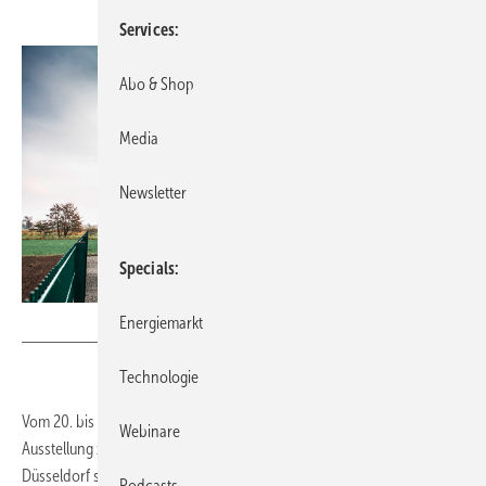
Services
Abo & Shop
Media
Newsletter
Specials
Energiemarkt
Foto: Vattenfall
Technologie
Vom 20. bis 22. September findet die internationale Konferenz und
Webinare
Ausstellung zur Speicherung erneuerbarer Energien, die IRES, in
Düsseldorf statt. Aussteller zeigen hier die innovativsten Produkte und
Podcasts