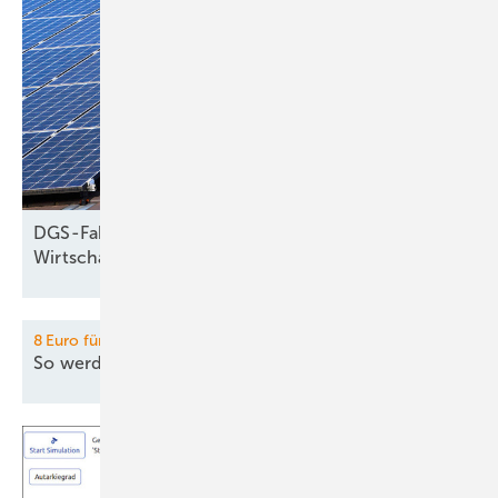
DGS-Faktencheck: ­Behauptungen von
Wirtschafts­ministerin
Reiche
8 Euro für grünen Wasserstoff:
So werden Europas H2-Lkw
attraktiv