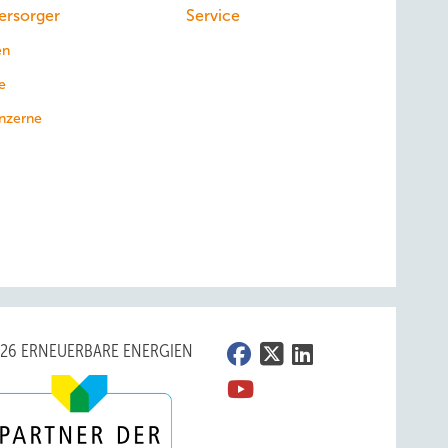
ersorger
Service
en
e
nzerne
026 ERNEUERBARE ENERGIEN