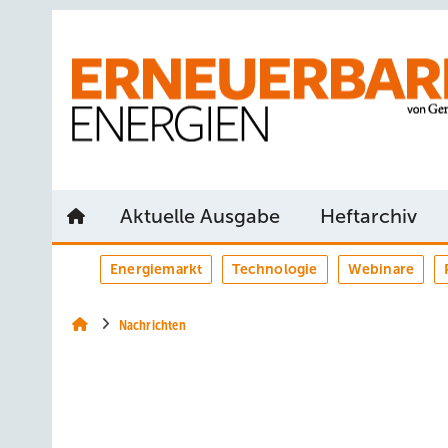
Springe
Springe
Springe
auf
auf
auf
Hauptinhalt
Hauptmenü
SiteSearch
Aktuelle Ausgabe
Heftarchiv
Energiemarkt
Technologie
Webinare
Nachrichten