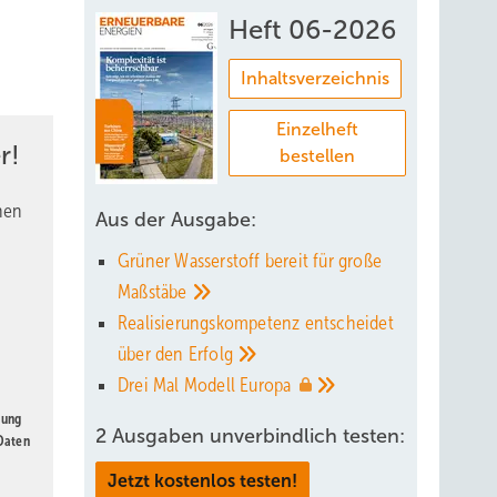
Heft 06-2026
Inhaltsverzeichnis
Einzelheft
r!
bestellen
nen
Aus der Ausgabe:
Grüner Wasserstoff bereit für große
Maßstäbe
Realisierungskompetenz entscheidet
über den
Erfolg
Drei Mal Modell
Europa
gung
2 Ausgaben unverbindlich testen:
 Daten
Jetzt kostenlos testen!