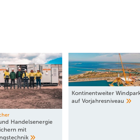
Kontinentweiter Windpar
auf
Vorjahresniveau
cher
und Handels­energie
ichern mit
ngstechnik