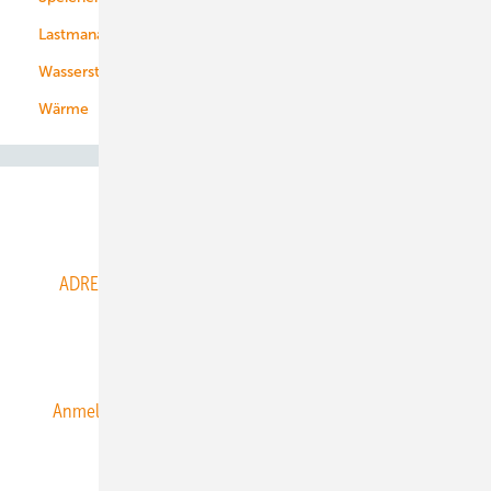
Lastmanagement
Wasserstoff
Wärme
Abo- & Leserservice
ADRESSBUCH der WIND- und SOLARENERGIE
AGB
Alle Inhalte chronologisch
Anmelden
Anmeldung & Registrierung
Datenschutz
E-Paper
ERNEUERBARE ENERGIEN abonnieren