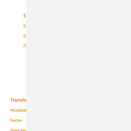
Unsere Themen
Energiemarkt
Technologie
Energierecht
Planung
Energiemärkte weltweit
Logistik
Finanzierung
Betrieb
Onshore-Wind
Offshore-Wind
Solar
Bioenergie
Transformation
Energieversorger
Service
Mobilität
Kommunen
Netze
Stadtwerke
Speicher
Energiekonzerne