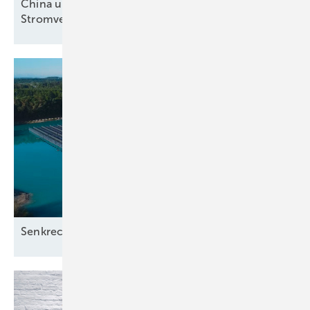
China und Indien mindern fossile
Stromversorgung
Senkrecht schwimmende
Solaranlage