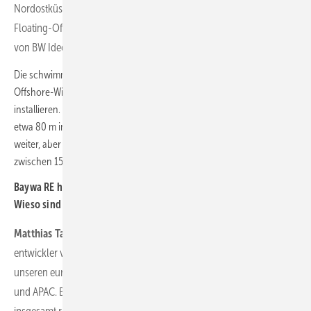
Nordostküste von Schottland gesichert (Gebiet „NE8“). Bei diesem
Floating-Offshore-Projekt wird die Dam- ping-Pool-Technologie
von BW Ideol zum Einsatz kommen.
Die schwimmende Struktur ist mit allen heutigen und künftigen
Offshore-Windturbinen kompatibel und lässt sich einfach am Kai
installieren. In unserem Projekt wird diese in einer Wassertiefe von
etwa 80 m installiert. Die Anlagentechnologie entwickelt sich ständig
weiter, aber wir gehen davon aus, dass Anlagen mit einer Leistung
zwischen 15 und 20 MW eingesetzt werden.
Baywa RE hat bisher vieles gemacht, aber keine Meereswindkraft.
Wieso sind Sie jetzt ins Offshore-Geschäft eingestiegen?
Matthias Taft:
Wir sind bereits seit vielen Jahren als Projekt-
entwickler von Onshore-Wind- und Solarparks aktiv – nicht nur in
unseren europäischen Kernmärkten, sondern auch in Nordamerika
und APAC. Bis heute haben wir Projekte mit einer Leistung von