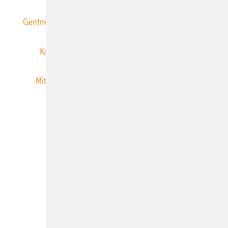
Gentner Energy Media
Gentner Verlag
Impressum
Karriere bei Gentner
Team
Mediaservice
Mitgliedschaften und Engagement
Newsletter
Privacy Manager
RSS-Feed
Veranstaltungen / Webinare
© 2026 ERNEUERBARE ENERGIEN