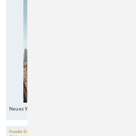
Neues Windkraftquartett zur
See
Fossile Erzeugung