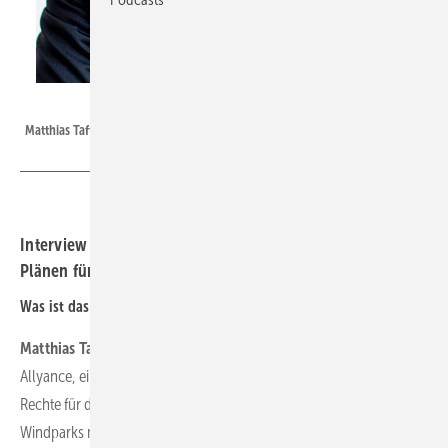
Foto: BayWa re
Matthias Taft, CEO Baywa RE
Interview mit Matthias Taft, CEO der Baywa RE AG, zu
Plänen für schwimmende Windkraft
Was ist das für ein Offshore-Vorhaben, das Baywa RE jetzt plant?
Matthias Taft:
Wir haben uns im Rahmen der Floating Energy
Allyance, einem Zusammenschluss mit Elicio und BW Ideol, die
Rechte für die Entwicklung eines schwimmenden Offshore-
Windparks mit einer Leistung von ca. 1 Gigawatt (GW) vor der