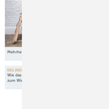
Mehrheit der Deutschen will erneuerbar
heizen
EEG 2027
Wie das EEG noch für 2027 rechtzeitig
zum Windparkbau
einlädt