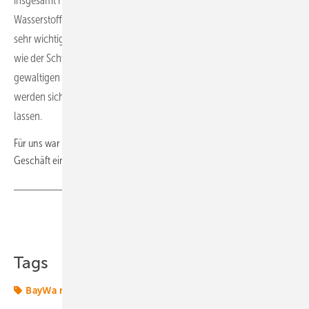
insgesamt rund fünf GW rea- lisiert. Ein Kernelement dabei ist grüner
Wasserstoff als speicherbarer Energieträger, der für die Industrie
sehr wichtig und der Schlüssel zur Dekarbonisierung von Sektoren
wie der Schwer- und Chemieindus- trie werden wird. Die
gewaltigen Mengen an grünem Strom, die wir hierfür benötigen,
werden sich nicht allein mit Onhore-Wind und PV beschaffen
lassen.
Für uns war es daher der nächste logische Schritt, ins Offshore-Wind-
Geschäft einzusteigen.
(nw)
Teilen
Link kopieren
Tags
BayWa re