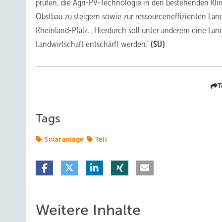
prüfen, die Agri-PV-Technologie in den bestehenden Klima
Obstbau zu steigern sowie zur ressourceneffizienten Lan
Rheinland-Pfalz. „Hierdurch soll unter anderem eine L
Landwirtschaft entschärft werden.“
(SU)
T
Tags
Solaranlage
Teil
Weitere Inhalte