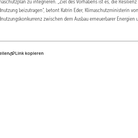
schutzplan zu integrieren. „Ziel des Vorhabens ist es, die Resilienz
dnutzung beizutragen“, betont Katrin Eder, Klimaschutzministerin vo
andnutzungskonkurrenz zwischen dem Ausbau erneuerbarer Energien 
eilen
Link kopieren