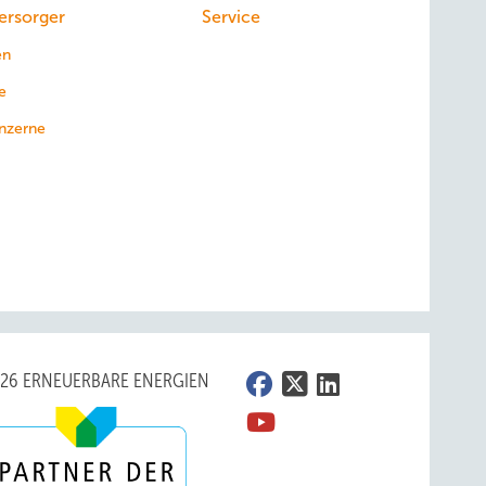
ersorger
Service
en
e
nzerne
026 ERNEUERBARE ENERGIEN