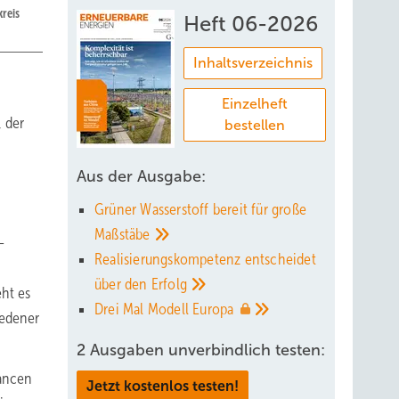
reis
Heft 06-2026
Inhaltsverzeichnis
Einzelheft
, der
bestellen
Aus der Ausgabe:
Grüner Wasserstoff bereit für große
Maßstäbe
–
Realisierungskompetenz entscheidet
über den
Erfolg
eht es
Drei Mal Modell
Europa
iedener
2 Ausgaben unverbindlich testen:
hancen
Jetzt kostenlos testen!