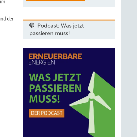
 im
n
und der
Podcast: Was jetzt
passieren muss!