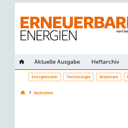
Springe
Springe
Springe
auf
auf
auf
Hauptinhalt
Hauptmenü
SiteSearch
Aktuelle Ausgabe
Heftarchiv
Energiemarkt
Technologie
Webinare
Nachrichten