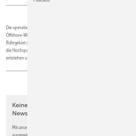
Die operative Projektierung der Stromautobahn Balwin 1+2 von
Offshore-Windparks in der Nordsee zum Stromverbrauchszentrum
Ruhrgebiet startet. Ab Oktober erfolgen Baugrunduntersuchungen für
die Hochspannungsgleichstromübertragung. Die ersten 250 Kilometer
entstehen unterirdisch als Erdkabel.
(tw)
Teilen
Link kopieren
Keine Zeit? Kein Problem mit dem ERE
Newsletter!
Mit unserem Newsletter erhalten Sie regelmäßig von uns
ausgewählte Informationen und Neuigkeiten, gebündelt und