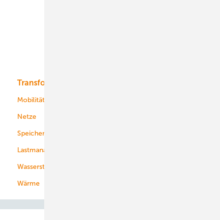
Onshore-Wind
Offshore-Wind
Solar
Bioenergie
Transformation
Energieversorger
Service
Mobilität
Kommunen
Netze
Stadtwerke
Speicher
Energiekonzerne
Lastmanagement
Wasserstoff
Wärme