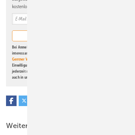
kostenlos direkt ins Postfach.
Bei Anmeldung zu diesem Newsletter bin ich damit einverstanden, über
interessante Verlags- und Online-Angebote
der Marken der Alfons W.
Gentner Verlag GmbH & Co. KG
informiert zu werden. Diese
Einwilligung kann ich jederzeit widerrufen und eine Abmeldung ist
jederzeit möglich. Informationen zum Umgang mit Daten finden Sie
auch in unserer
Datenschutzerklärung
.
Weitere Inhalte