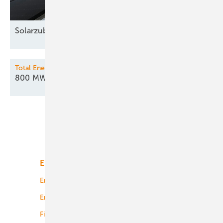
Solarzubau bei 17,5
GW
Total Energies / Allianz Global Investors
800 MW Speicherkraft ans
Netz
Unsere Themen
Energiemarkt
Technologie
Energierecht
Planung
Energiemärkte weltweit
Logistik
Finanzierung
Betrieb