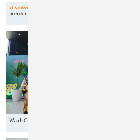
Stromkosten-Senker
Sonderabschreibung für
PV
Wald-Cop30 in
Brasilien