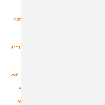
Abo- & Leserservice
ADRESSBUCH der WIND- und SOLARENERGIE
AGB
Alle Inhalte chronologisch
Anmelden
Anmeldung & Registrierung
Datenschutz
E-Paper
ERNEUERBARE ENERGIEN abonnieren
Gentner Energy Media
Gentner Verlag
Impressum
Karriere bei Gentner
Team
Mediaservice
Mitgliedschaften und Engagement
Newsletter