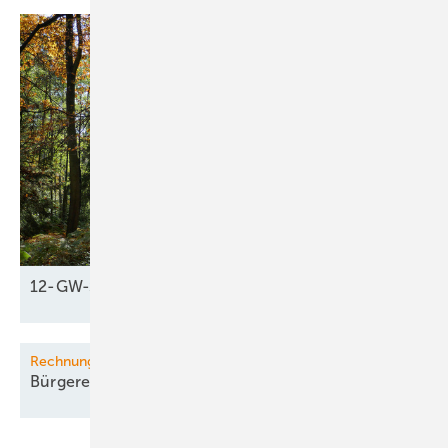
12-GW-Schub fürs
Klima
Rechnungshof
Bürgerenergie in EU
stockt