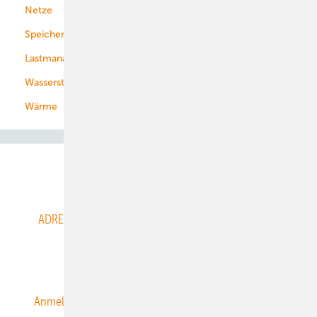
Netze
Stadtwerke
Speicher
Energiekonzerne
Lastmanagement
Wasserstoff
Wärme
Abo- & Leserservice
ADRESSBUCH der WIND- und SOLARENERGIE
AGB
Alle Inhalte chronologisch
Anmelden
Anmeldung & Registrierung
Datenschutz
E-Paper