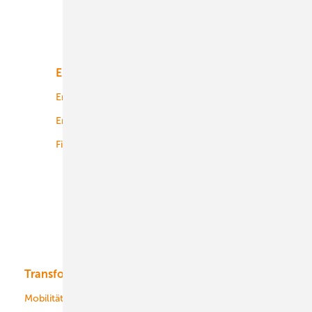
Unsere Themen
Energiemarkt
Technologie
Energierecht
Planung
Energiemärkte weltweit
Logistik
Finanzierung
Betrieb
Onshore-Wind
Offshore-Wind
Solar
Bioenergie
Transformation
Energieversorger
Service
Mobilität
Kommunen