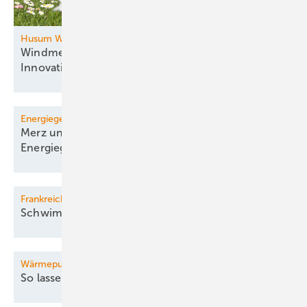
Husum Wind
Windmesse im Norden: Zukunftsthemen und
Innovationen
vereint
Energiegesetze
Merz und Minister einigen sich auf erste
Energiegesetze
Frankreich
Schwimmwindpark kommt
...
Wärmepumpe für Bestandsgebäude
So lassen sich Kosten
senken