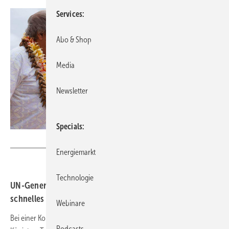
Services
Abo & Shop
Media
Newsletter
Specials
Foto: Kiara Worth - United Nations Photo
Energiemarkt
Technologie
UN-Generalsekretär verlangt bei Pazifikinsel-Treff
schnelles Tun.
Webinare
Bei einer Konferenz der pazifischen Inselstaaten im polynesischen
Podcasts