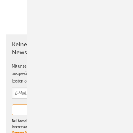
Teilen
Link kopieren
Keine Zeit? Kein Problem mit dem ERE
Newsletter!
Mit unserem Newsletter erhalten Sie regelmäßig von uns
ausgewählte Informationen und Neuigkeiten, gebündelt und
kostenlos direkt ins Postfach.
Bei Anmeldung zu diesem Newsletter bin ich damit einverstanden, über
interessante Verlags- und Online-Angebote
der Marken der Alfons W.
Gentner Verlag GmbH & Co. KG
informiert zu werden. Diese