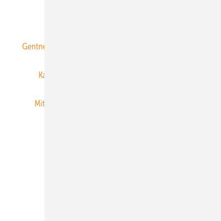
ERNEUERBARE ENERGIEN abonnieren
Gentner Energy Media
Gentner Verlag
Impressum
Karriere bei Gentner
Team
Mediaservice
Mitgliedschaften und Engagement
Newsletter
Privacy Manager
RSS-Feed
Veranstaltungen / Webinare
© 2026 ERNEUERBARE ENERGIEN