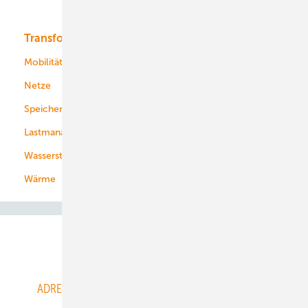
Bioenergie
Transformation
Energieversorger
Service
Mobilität
Kommunen
Netze
Stadtwerke
Speicher
Energiekonzerne
Lastmanagement
Wasserstoff
Wärme
Abo- & Leserservice
ADRESSBUCH der WIND- und SOLARENERGIE
AGB