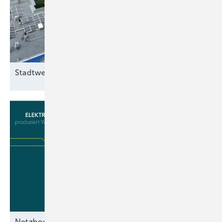
Stadtwerke Bonn pachten
Dächer
Netzbooster im
Test