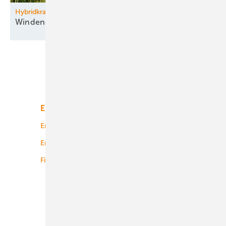
Hybridkraftwerk Parndorf im Burgenland
Windenergie kombiniert mit
­Agri-PV
Unsere Themen
Energiemarkt
Technologie
Energierecht
Planung
Energiemärkte weltweit
Logistik
Finanzierung
Betrieb
Onshore-Wind
Offshore-Wind
Solar