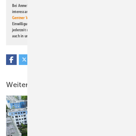
Bei Anmeldung zu diesem Newsletter bin ich damit einverstanden, über
interessante Verlags- und Online-Angebote
der Marken der Alfons W.
Gentner Verlag GmbH & Co. KG
informiert zu werden. Diese
Einwilligung kann ich jederzeit widerrufen und eine Abmeldung ist
jederzeit möglich. Informationen zum Umgang mit Daten finden Sie
auch in unserer
Datenschutzerklärung
.
Weitere Inhalte