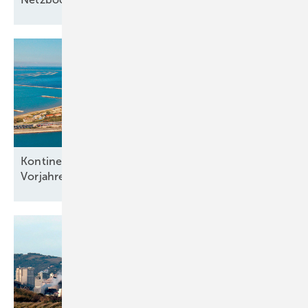
Kontinentweiter Windparkbau auf
Vorjahresniveau