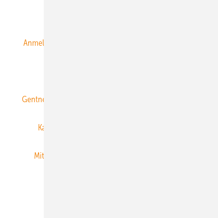
Alle Inhalte chronologisch
Anmelden
Anmeldung & Registrierung
Datenschutz
E-Paper
ERNEUERBARE ENERGIEN abonnieren
Gentner Energy Media
Gentner Verlag
Impressum
Karriere bei Gentner
Team
Mediaservice
Mitgliedschaften und Engagement
Newsletter
Privacy Manager
RSS-Feed
Veranstaltungen / Webinare