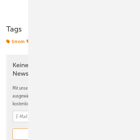
Teilen
Link kopieren
Tags
Strom
Wasserstoff
Keine Zeit? Kein Problem mit dem ERE
Newsletter!
Mit unserem Newsletter erhalten Sie regelmäßig von uns
ausgewählte Informationen und Neuigkeiten, gebündelt und
kostenlos direkt ins Postfach.