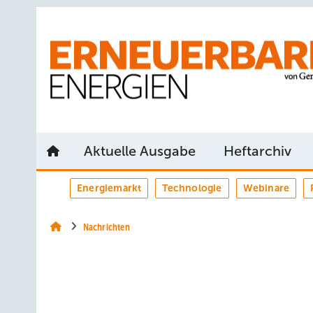
Springe
Springe
Springe
auf
auf
auf
Hauptinhalt
Hauptmenü
SiteSearch
Aktuelle Ausgabe
Heftarchiv
Energiemarkt
Technologie
Webinare
Nachrichten