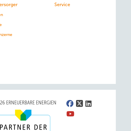
ersorger
Service
en
e
nzerne
026 ERNEUERBARE ENERGIEN