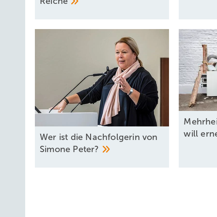
Reiche
Mehrhei
will er
W er ist die Nachfolgerin von
Simone
Peter?