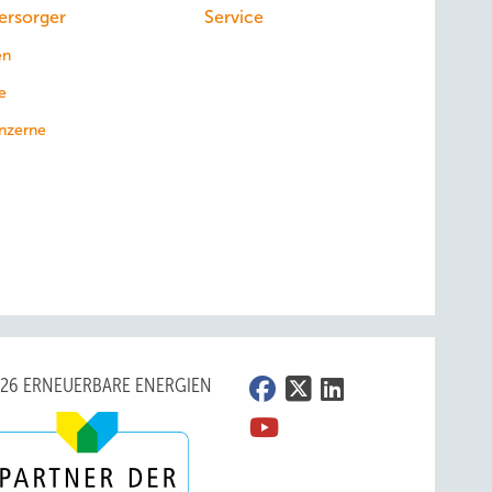
ersorger
Service
en
e
nzerne
026 ERNEUERBARE ENERGIEN