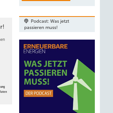
Podcast: Was jetzt
r!
passieren muss!
nen
gung
 Daten