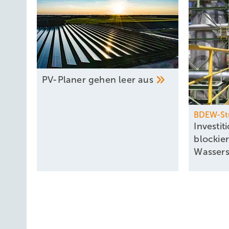
PV-Planer gehen leer
aus
BDEW-St
Investi
blockie
­Wasser