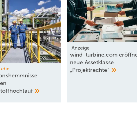
Anzeige
wind-turbine.com eröffn
neue Assetklasse
udie
„Projektrechte“
tionshemmnisse
ren
stoffhochlauf