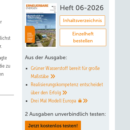
Heft 06-2026
Inhaltsverzeichnis
r
Einzelheft
lichst
bestellen
.
Aus der Ausgabe:
agte
die zu
Grüner Wasserstoff bereit für große
en
Maßstäbe
Realisierungskompetenz entscheidet
über den
Erfolg
Drei Mal Modell
Europa
2 Ausgaben unverbindlich testen:
Jetzt kostenlos testen!