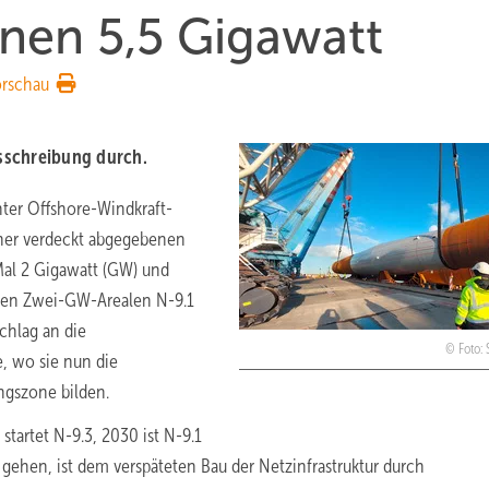
nen 5,5 Gigawatt
orschau
sschreibung durch.
hter Offshore-Windkraft-
iner verdeckt abgegebenen
al 2 Gigawatt (GW) und
 den Zwei-GW-Arealen N-9.1
chlag an die
Foto:
e, wo sie nun die
ngszone bilden.
startet N-9.3, 2030 ist N-9.1
gehen, ist dem verspäteten Bau der Netzinfrastruktur durch