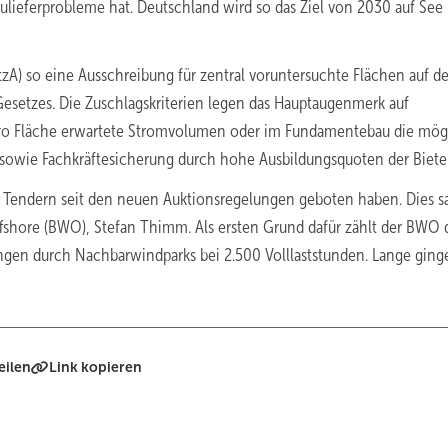
lieferprobleme hat. Deutschland wird so das Ziel von 2030 auf See
A) so eine Ausschreibung für zentral voruntersuchte Flächen auf de
setzes. Die Zuschlagskriterien legen das Hauptaugenmerk auf
 pro Fläche erwartete Stromvolumen oder im Fundamentebau die mög
sowie Fachkräftesicherung durch hohe Ausbildungsquoten der Bieter
n Tendern seit den neuen Auktionsregelungen geboten haben. Dies s
shore (BWO), Stefan Thimm. Als ersten Grund dafür zählt der BWO 
ngen durch Nachbarwindparks bei 2.500 Volllaststunden. Lange ging
eilen
Link kopieren