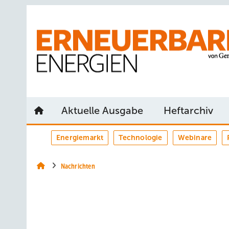
Springe
Springe
Springe
auf
auf
auf
Hauptinhalt
Hauptmenü
SiteSearch
Aktuelle Ausgabe
Heftarchiv
Energiemarkt
Technologie
Webinare
Nachrichten