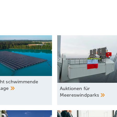
cht schwimmende
lage
Auktionen für
Meereswindparks