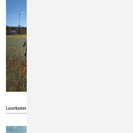
Foto: windcomp
Laserkamera zur Messung von Blattunwuchten