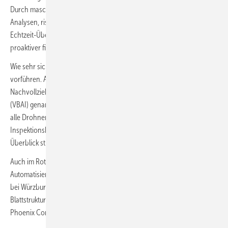
Durch maschinelles Lernen, fortschrittliche Simulationen und
Analysen, risikobasierte Inspektionen, präventive Upgrades und
Echtzeit-Überwachung soll der Instandhaltungsdienst die Anlage
proaktiver fit halten und Schäden vorbeugen.
Wie sehr sich der Service im Detail verändert, wird SGRE also
vorführen. Als erstes sollen die Kunden aber mehr
Nachvollziehbarkeit gewinnen. Eine Visual Based Asset Integrity
(VBAI) genannte Plattform gewährleiste den Kunden den Zugriff auf
alle Drohneninspektionsbilder und Metadaten, lasse sie in
Inspektionsbilder hineinzoomen oder einen zusammengefassten
Überblick studieren, erklärt das Unternehmen.
Auch im Rotorblatt-Monitoring nimmt die Sicherheit durch
Automatisierung zu. So meldete nun Wölfel Engineering aus Hochberg
bei Würzburg eine Kombination der eigenen
Blattstrukturüberwachungstechnik mit dem Lastmonitoring von
Phoenix Contact.