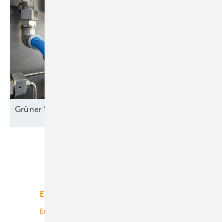
Grüner Wasserstoff bereit für große
Maßstäbe
Unsere Themen
Energiemarkt
Technologie
Energierecht
Planung