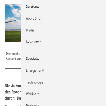
Services
Abo & Shop
Media
Newsletter
Foto: Siemens Gamesa
Drohneninspektion durch den Abflug der Riesenkomponenten mit einem
Specials
Abstand von drei bis acht Metern zum Rotorblatt
Energiemarkt
Technologie
Die Automatisierung von Überwachung und Inspektion
des Rotors mit Drohnen, Laser und Sensoren setzt sich
Webinare
durch. Das Angebot ist gut.
Podcasts