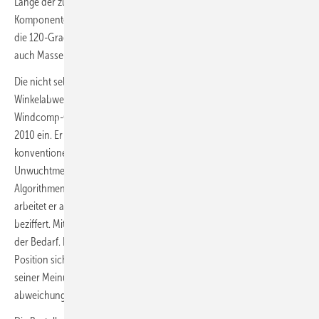
Länge der zunehmend massereduzierter, elastisch ausgelegten
Komponente. Zudem misst Windcomp die Turmschwingungen oder
die 120-Grad-Blattspreizungen im Rotorkreis und leitet aus Messdaten
auch Masseunwuchten ab.
Die nicht seltenen Blattfehlstellungen verursachen ab einem Grad
Winkelabweichung schon Ertragsverluste von zwei Prozent und mehr.
Windcomp-Geschäftsführer Dietrich Mayer setzt sein System seit
2010 ein. Er sieht die Lasertechnologie im Wettbewerb zu
konventioneller Kameratechnik der traditionellen Rotorblatt-
Unwuchtmessung dank immer besserer Sensorik, Laser und
Algorithmen im Vorteil. Im Verbund mit Forschungseinrichtungen
arbeitet er an einer KI, die auch Gewichtsunterschiede automatisiert
beziffert. Mit der Rotorblattlänge wächst geämß Mayers Beobachtung
der Bedarf. Denn die unter ihrem hohen Eigengewicht in vertikaler
Position sich sehr stark durchbiegenden Komponenten erlauben
seiner Meinung nach keine geeignete Messung oder
abweichungsfreie Produktion im Werk mehr.