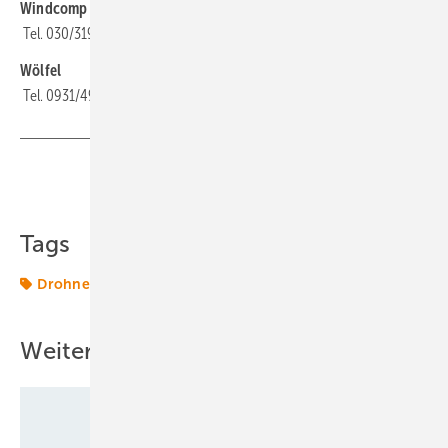
Windcomp
Tel. 030/319855475
Wölfel
Tel. 0931/49708-0
Teilen
Link kopieren
Tags
Drohnen
Rotorblätter
Special
Weitere Inhalte