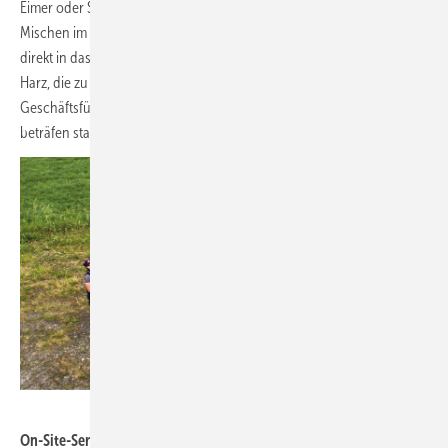
Eimer oder Säcke für den Kunstharz aus. Vielmehr findet bereits das
Mischen im Zuleitungsschlauch unter Vakuum statt, woraus der Harz
direkt in das Vakuum der Blattform weiter fließt. „Lufteinschlüsse im
Harz, die zu Schäden führen können, gibt es da nicht mehr“, sagt
Geschäftsführer Udo Tartler. Nacharbeiten zur Beseitigung von Blasen
beträfen statt 93 Prozent nur noch 2 Prozent der Rotorblätter.
Foto: 0n-Site-Service
On-Site-Service-Drohnenpilot Dirk Marche