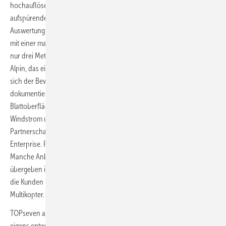
hochauflösenden Drohnenlinse und einer Tiefenschäden
aufspürenden Infrarotkamera, ob Sulzer und Schmid mit zusätzlicher
Auswertung der Daten durch geschulte Blattexperten, ob Supairvision
mit einer manuell gesteuerten Drohnen-Kamera-Fahrt im Abstand von
nur drei Metern zum Blatt und 45 Megapixel Auflösung oder Nawrocki
Alpin, das eine am Boden aufgeständerte Kamera einsetzt. Diese dreht
sich der Bewegung des Rotors folgend um die eigene Achse und
dokumentiert im laufenden Turbinenbetrieb den
Blattoberflächenzustand. Auch die Wartungsunternehmen Enertrag
Windstrom und Robur Wind bieten einen Drohneneinsatz mit an – in
Partnerschaft mit Sulzer und Schmid aus der Schweiz sowie mit Aero
Enterprise. Robur Wind nutzt zudem Kamera-Roboter im Blattinnern.
Manche Anbieter schicken eigene Drohnenpiloten. Andere
übergeben in Lizenz die Steuerungs- und Auswertungs-Software an
die Kunden und schulen diese in der Bedienung autonom fliegender
Multikopter.
TOPseven aus dem bayerischen Starnberg übergibt den Kunden die
eigens entwickelte Software für die Industriedrohne DJI M300, die