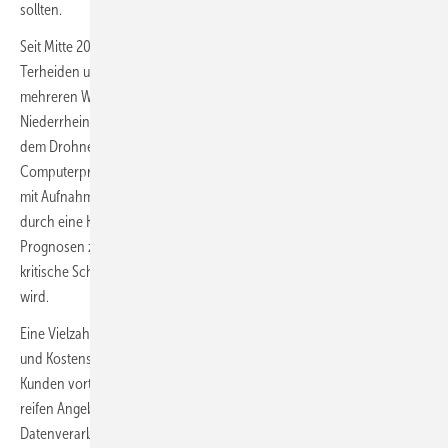
sollten.
Seit Mitte 2020 gehen die Aufträge massenweise ein, so schildern es
Terheiden und Marche – „bei Inspektionen von Woche für Woche in
mehreren Windparks“. Auch künstliche Intelligenz bringt das Duo vom
Niederrhein auf Kundenwunsch zum Einsatz. Hierfür arbeiten sie mit
dem Drohnenfluganbieter Aero Enterprise zusammen. Sie nutzen das
Computerprogramm der Österreicher, mit dem sich neue Aufnahmen
mit Aufnahmen vom Vorjahr abgleichen lassen und kleinste Schäden
durch eine KI vorab erkannt werden. Das Programm errechnet daraus
Prognosen zur Weiterentwicklung kleinerer Schäden: Wann eine
kritische Schwelle überschritten ist und die Reparatur erforderlich
wird.
Eine Vielzahl von Unternehmen bietet so Dienste zur Beschleunigung
und Kostensenkung der Rotorblattinspektionen an. Es ist ein für
Kunden vorteilhafter Wettbewerb mit einem breiten, technologisch
reifen Angebot. Ob Aero Enterprise mit intelligenter
Datenverarbeitung und einer Kombination aus einer auf 62 Megapixel