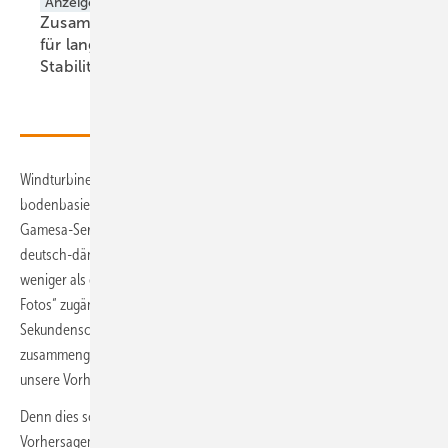
Anzeige
Zusammenarbeit
Technologie
für langfristige
Special:
Stabilität
Windernte-Verbesserer
Windturbinenbauer Siemens Gamesa (SGRE) will jedenfalls 2022 von
bodenbasierten Kameras auf Drohnen umstellen. Den vom Siemens-
Gamesa-Service betreuten Windparkbetreibern verspricht das
deutsch-dänisch-spanische Unternehmen, mittels Drohnen „in
weniger als einer halben Stunde hunderte von hochauflösenden
Fotos“ zugänglich zu machen, die mit „künstlicher Intelligenz in
Sekundenschnelle zu einem 3-D-Bild des Rotorblattes
zusammengefügt“ und „mithilfe eines Algorithmus analysiert und in
unsere Vorhersagemodelle eingespeist“ werden.
Denn dies soll die neue Zielrichtung im Service sein: Mit intelligenten
Vorhersagemodellen die Zeiten und Kosten der Wartung reduzieren.