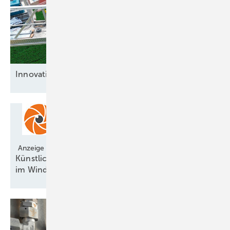
Innovative
Bremsenlöser
Anzeige
Künstliche Intelligenz revolutioniert Vogelschutz
im
Windpark