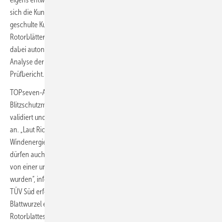
sich die Kunden kaufen (siehe Interview auf Seite 29). Von TOPseven
geschulte Kunden können anschließend die Inspektion an
Rotorblättern und Turm eigenständig durchführen – die Drohne fliegt
dabei autonom. Eine künstliche Intelligenz (KI) unterstützt bei der
Analyse der Daten und erstellt automatisiert den standardisierten
Prüfbericht.
TOPseven-Alleinstellungsmerkmal ist aber die berührungslose
Blitzschutzmessung per Drohne. Als erstes Unternehmen bietet es,
validiert und verifiziert von TÜV Süd, dieses alternative Messverfahren
an. „Laut Richtlinie zur Prüfung der Blitzschutzanlage an
Windenergieanlagen des Bundesverband Windenergie von März 2021
dürfen auch alternative Prüfmethoden eingesetzt werden, wenn diese
von einer unabhängigen Stelle erfolgreich validiert und verifiziert
wurden“, informiert das Unternehmen. Dies ist im Juli 2021 durch den
TÜV Süd erfolgt.
Für die Messung erzeugt ein Signalgenerator an der
Blattwurzel ein elektrisches Feld am Blitzableiter entlang des
Rotorblattes. Eine mit einem Sensor zur Feldmessung ausgestattete