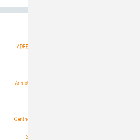
Abo- & Leserservice
ADRESSBUCH der WIND- und SOLARENERGIE
AGB
Alle Inhalte chronologisch
Anmelden
Anmeldung & Registrierung
Datenschutz
E-Paper
ERNEUERBARE ENERGIEN abonnieren
Gentner Energy Media
Gentner Verlag
Impressum
Karriere bei Gentner
Team
Mediaservice