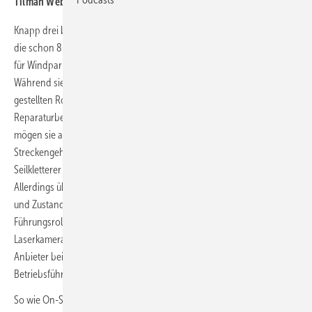
Tilman Weber
Knapp drei bis vier Stunden müssen Kletterer inzwischen gehen, um
die schon 80 Meter langen Rotorblätter der jüngsten Turbinenklasse
für Windparks an Land am Seil schwebend beidseitig abzuschreiten.
Während sie sich von der Maschinenhausgondel am abwärts
gestellten Rotorblatt abseilen, gucken sie Schäden aus und legen den
Reparaturbedarf fest. Angesichts der enormen Blattdimensionen
mögen sie an die 1988 von der Deutschen Bahn abgeschafften
Streckengeher zum Prüfen der Gleise erinnern. Doch noch sind
Seilkletterer dank ihrer Gründlichkeit für die Branche wichtig.
Allerdings übernimmt die Automatisierung von Schadensinspektion
und Zustandsüberwachung in vielen Windparks nun eine
Führungsrolle. Kamerabewehrte Flugdrohnen, Reparaturroboter,
Laserkameras und Rotorblattsensoren gewinnen dank innovativer
Anbieter bei Investoren, Windturbinen-, Finanz- und
Betriebsführungsunternehmen an Akzeptanz.
So wie On-Site-Service aus Kleve (siehe Interview auf Seite 28). Seit