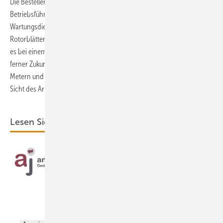
Die Besteller automatisierter Rotorinspektionen sind häufig
Betriebsführungsunternehmen, Windturbinenhersteller oder
Wartungsdienstleister. „Zukünftig werden Inspektionen an
Rotorblättern mittels Drohnen die Seilzugangstechnik ersetzen“, heißt
es bei einem solchen Wartungsdienst. Vielleicht wird dies in nicht so
ferner Zukunft schon einsetzen: Schon bei „Nabenhöhen ab 100
Metern und Rotordurchmessern ab 77 Meter“ sei „der Einsatz aus
Sicht des Arbeitsschutzes und der Wirtschaftlichkeit zu bevorzugen“.
Lesen Sie auch: