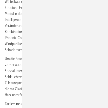
Wölfel baut dafür sein auf Beschleunigungssensoren fußendes System
Structural Health Monitoring Blade (SHM Blade) über ein Software-
Modul in das Lastüberwachungssystem des Partners ein, das Blade-
Intelligence-System. Durch ein lernendes Programm soll es kleinste
Veränderungen in der Blattstruktur frühzeitig identifizieren – und in
Kombination mit der Lastmessung, der Blitz- und Eiserkennung der
Phoenix-Contact-Technologie „einen erheblichen Mehrwert für
Windparkbetreiber“ schaffen. Mehr Erträge dank mehr Last- und
Schadenvermeidung lautet diese Devise.
Um die Rotorbetriebskosten zu reduzieren, lässt sich auch bedeutend
vorher automatisieren: In der Blattproduktion hat das hessische
Spezialunternehmen Tartler vor gut eineinhalb Jahren ein
Schlauchsystem zur Vakuuminfusion eingeführt. Tartlers Misch- und
Zuleitungstechnik füllt die als Bindemittel eingesetzten Kunstharze in
die mit Glasfasermatten ausgelegten Rotorblattbauschalen, die den
Harz unter Vakuumunterdruck einsaugen, erwärmen und aushärten.
Tartlers neues System kommt anders als herkömmliche Systeme ohne