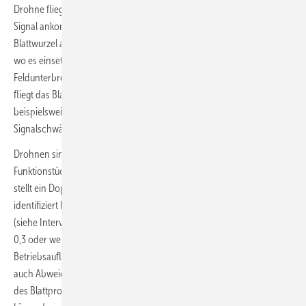
Drohne fliegt zur Rotorblattspitze und misst, ob und wie stark ein
Signal ankommt. Anschließend fliegt sie das Rotorblatt in Richtung
Blattwurzel ab. Fehlt das Signal an der Blattspitze, misst die Drohne,
wo es einsetzt: An dieser Stelle liegt folglich der für die
Feldunterbrechung verantwortliche Blitzableiterschaden. Die Drohne
fliegt das Blatt immer ab, falls das Signal aufgrund einer Korrosion
beispielsweise abgeschwächt ankommt. Dann identifiziert sie, wo die
Signalschwächung und folglich der Rostschaden sein muss.
Drohnen sind nicht das einzige Instrument, das die Überwachung der
Funktionstüchtigkeit des Rotors automatisiert. Windcomp aus Berlin
stellt ein Doppellaser-Messsystem am Boden auf ein Stativ und
identifiziert kleine Abweichungen im Stellwinkel der Rotorblätter
(siehe Interview auf Seite 30). Es analysiert, ob diese noch tolerable
0,3 oder wenigstens 0,6 Grad betragen, oder mit einem Grad gegen
Betriebsauflagen verstoßen. Die Messung im laufenden Betrieb stellt
auch Abweichungen im Twist fest – der aerodynamischen Verbiegung
des Blattprofils um die eigene Achse sowie der Vorbiegung in der