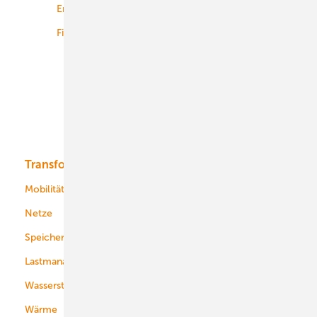
Energiemärkte weltweit
Logistik
Finanzierung
Betrieb
Onshore-Wind
Offshore-Wind
Solar
Bioenergie
Transformation
Energieversorger
Service
Mobilität
Kommunen
Netze
Stadtwerke
Speicher
Energiekonzerne
Lastmanagement
Wasserstoff
Wärme