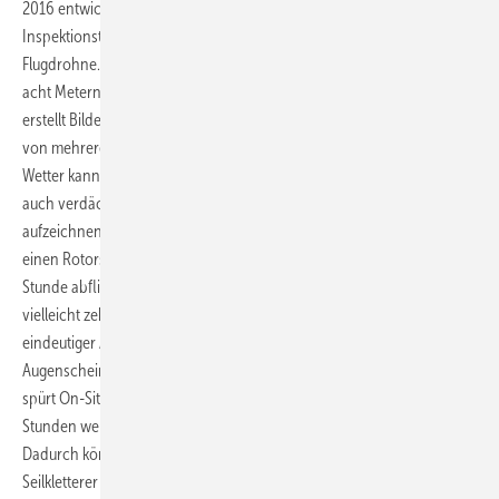
2016 entwickelten Dirk Marche und Markus Terheiden ihre
Inspektionstechnik einer handgesteuerten einfachen Consumer-
Flugdrohne. Drohnenpilot Marche lässt sie mit einem Abstand von
acht Metern die Rotorblätter abfliegen und Kameramann Terheiden
erstellt Bilder mit einem Volumen von 20 Megapixel. Kleine Haarrisse
von mehreren Millimetern Länge werden so sichtbar. Bei günstigem
Wetter kann das Duo mit einer thermografischen Wärmebildkamera
auch verdächtige Stellen leicht unterhalb der Blattoberfläche
aufzeichnen. Sie professionalisierten ihre Flugroutine so, dass sie
einen Rotorstern mit 160 Meter Durchmesser binnen maximal einer
Stunde abfliegen können, wie Terheiden erklärt. Bei einer von
vielleicht zehn Windenergieanlagen müssen die Kletterer wegen nicht
eindeutiger Aufnahmen verdächtige Zonen am realen Blatt erneut in
Augenschein nehmen, sagt Marche. Im Vergleich zu den Seilkletterern
spürt On-Site-Service mit einer zeitlichen Differenz von acht bis zwölf
Stunden weniger auf, wo Schäden am Blatt zu erkennen sind.
Dadurch könne On-Site-Service schon sagen, an welchen Stellen
Seilkletterer mit Glasfaserkunststoffflicken zur Reparatur aufsteigen