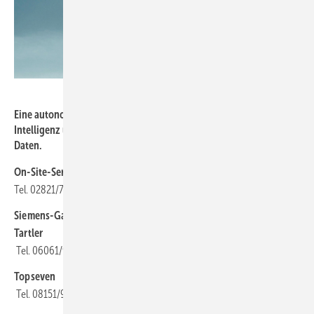
Foto: TOPseven
Eine autonom fliegende Drohne mit Kamera – künstliche
Intelligenz unterstützt anschließend bei der Analyse der optischen
Daten.
On-Site-Service
Tel. 02821/7415864
Siemens-Gamesa
Tartler
Tel. 06061/9672-0
Topseven
Tel. 08151/95966-0