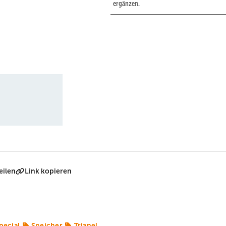
ergänzen.
eilen
Link kopieren
pecial
Speicher
Trianel