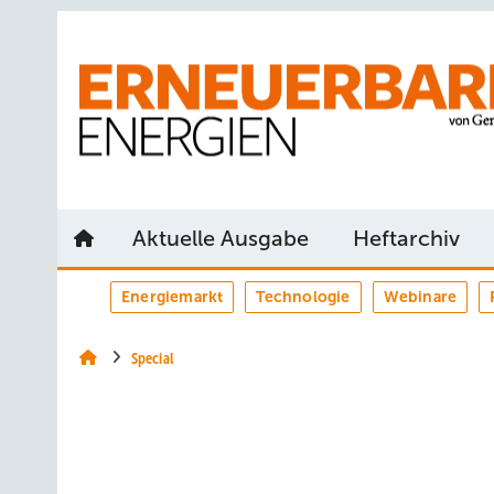
Springe
Springe
Springe
auf
auf
auf
Hauptinhalt
Hauptmenü
SiteSearch
Aktuelle Ausgabe
Heftarchiv
Energiemarkt
Technologie
Webinare
Special