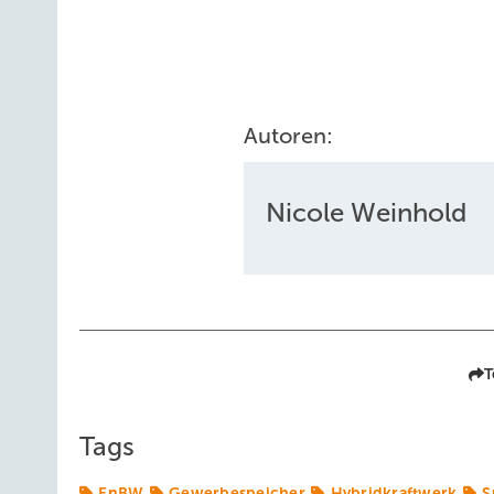
Autoren:
Nicole Weinhold
T
Tags
EnBW
Gewerbespeicher
Hybridkraftwerk
S