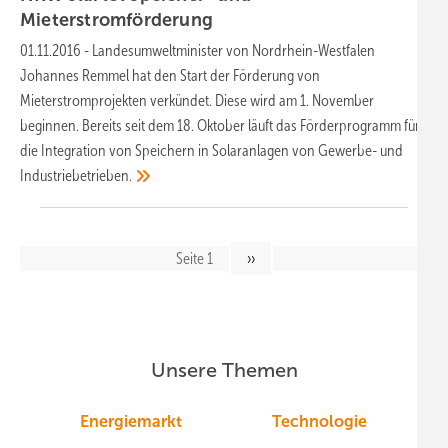
Mieterstromförderung
01.11.2016
-
Landesumweltminister von Nordrhein-Westfalen
Johannes Remmel hat den Start der Förderung von
Mieterstromprojekten verkündet. Diese wird am 1. November
beginnen. Bereits seit dem 18. Oktober läuft das Förderprogramm für
die Integration von Speichern in Solaranlagen von Gewerbe- und
Industriebetrieben.
Seitennavigation
Seite 1
Nächste
››
Seite
Unsere Themen
Energiemarkt
Technologie