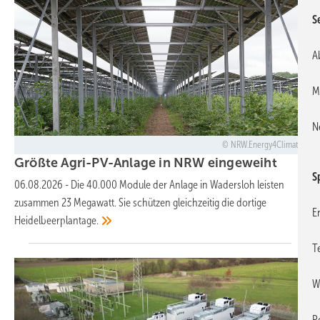
S
A
M
N
NRW.Energy4Climate
Größte Agri-PV-Anlage in NRW
eingeweiht
S
06.08.2026
-
Die 40.000 Module der Anlage in Wadersloh leisten
zusammen 23 Megawatt. Sie schützen gleichzeitig die dortige
E
Heidelbeerplantage.
T
W
P