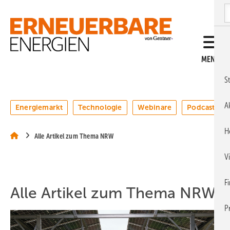
Springe
Springe
Springe
S
auf
auf
auf
Hauptinhalt
Hauptmenü
SiteSearch
MENÜ
St
A
Energiemarkt
Technologie
Webinare
Podcasts
H
Alle Artikel zum Thema NRW
V
F
Alle Artikel zum Thema NRW
P