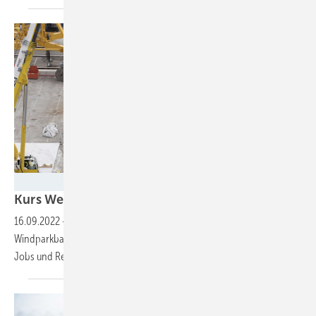
Foto: Parc éolien en mer de Fécamp – Laurent Critot
Kurs
Wertschöpfungskette
16.09.2022
-
Frankreich und Polen beginnen nun zeitversetzt den
Windparkbau im Meer. Beide Länder folgen einer Industriepolitik für
Jobs und
Region.