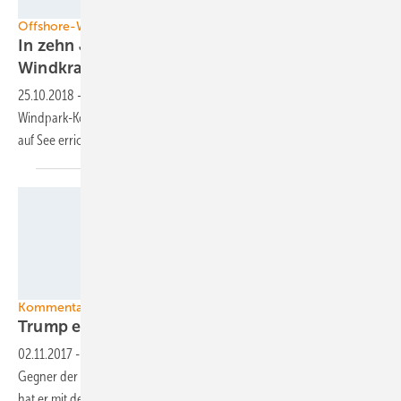
Siemens Gamesa
Offshore-Windkraft
In zehn Jahren 47 Gigawatt Offshore-
Windkraft in
Asien
25.10.2018
-
Asien könnte in 10 Jahren Europa als Offshore-
Windpark-Kontinent Nummer eins ablösen – und die Hälfte der global
auf See errichteten Windkraft
beheimaten.
MHI Vestas
Kommentar USA
Trump entdeckt Offshore-Wind als
Jobmotor
02.11.2017
-
US-Präsident Donald Trump hat in der Vergangenheit als
Gegner der Offshore-Windkraft von sich Reden gemacht. Jetzt aber
hat er mit der dänischen Regierung ein Abkommen formuliert, das