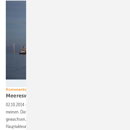
Foto: EnBW
Kommentar Offshore
Meereswindenergie braucht
Klugheit
02.10.2014
-
Offshore-Windkraft funktioniert besser als Kritiker
meinen. Die Branche ist sogar zu einem gesunden Wirtschaftsfeld
gewachsen, wie neuere Beispiele zeigen. Doch unkluges Handeln der
Hauptakteure in Politik und Wirtschaft bleiben eine
Bedrohung.