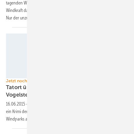
tagenden Windenergiekonferenz Windforce, hat die Offshore-
Windkraft das von ihr erwartete hohe Fortschrittstempo nun erreicht.
Nur der unzuverlässige Gesetzgeber macht der Branche
Sorgen.
Foto: ARD
Jetzt noch ansehen
Tatort über Offshore-Windkraft und
Vogelsterben
16.06.2015
-
Kontroverse Diskussion über die Offshore-Windkraft hat
ein Krimi der Tatort-Reihe ausgelöst. Darin geht es um Vogelsterben in
Windparks auf dem Meer. Alles
Humbug?