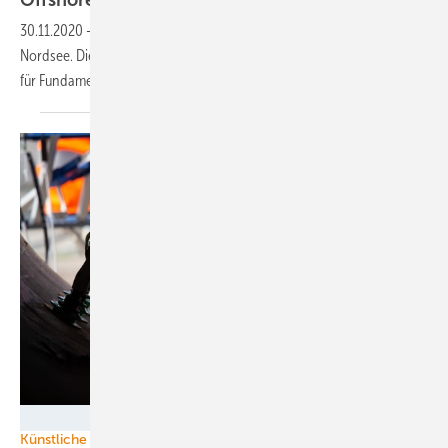
Offshore-Windkraft
30.11.2020
-
Der weltgrößte Offshore-Windpark entsteht in der
Nordsee. Die größte Schwimmturbine wird gebaut, eine neue Technik
für Fundamente
erprobt.
ORE Catapult
Künstliche Intelligenz