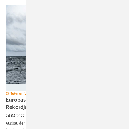
TetraSpar Demonstrator ApS
Offshore-Windkraft
Europas Windpark-Ausbau im Meer lässt
Rekordjahr
erwarten
24.04.2022
-
Mit einer Erzeugungskapazität von 4,2 Gigawatt wird der
Ausbau der Offshore-Windkraft in Europa in diesem Jahr ein neues