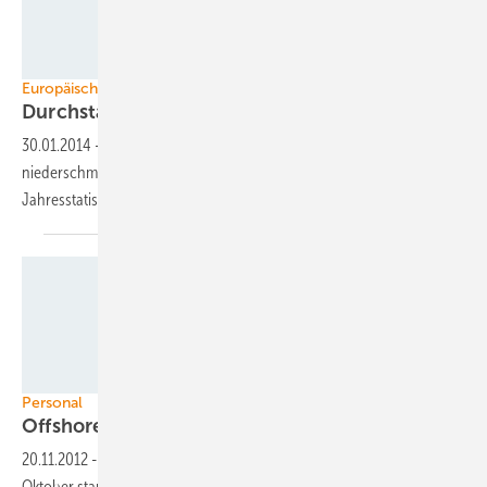
Siemens
Europäischer Offshore-Ausbau
Durchstart mit angezogener
Handbremse
30.01.2014
-
Vieles wie gehabt, eine Überraschung und eine
niederschmetternde Prognose – Zusammenfassung der EWEA-
Jahresstatistik 2013 zu den europäischen
Offshore-Installationen.
Foto: Carl von Ossietzky Universität Oldenburg
Personal
Offshore-Windkraft: Gut vernetzte
Studierende
20.11.2012
-
Neue Fachkräfte braucht die Meereswind-Branche: Mitte
Oktober startete das erste Offshore Windstudium mit einer