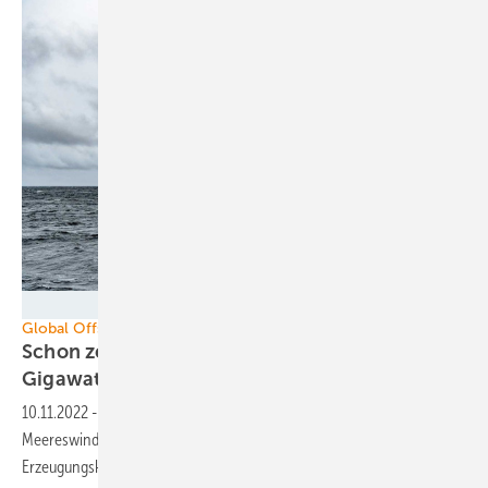
TetraSpar Demonstrator ApS
Global Offshore Wind Alliance
Schon zehn Länder im Bündnis für 380
Gigawatt
Offshore-Windkraft
10.11.2022
-
Die globale Allianz für schnelleren Ausbau der
Meereswindparks formiert sich. Fast Versiebenfachung der
Erzeugungskapazität bis 2030 ist das
Ziel.