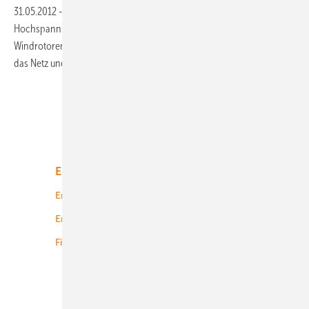
31.05.2012
-
Die Netzbetreiber fordern 3.800 Kilometer neue
Hochspannungskabel, quer durch Deutschland. Nur für die
Windrotoren vor den Küsten. Solarkraftwerke hingegen stabilisieren
das Netz und sparen tausende Kilometer Kabel
ein.
Unsere Themen
Energiemarkt
Technologie
Energierecht
Planung
Energiemärkte weltweit
Logistik
Finanzierung
Betrieb
Onshore-Wind
Offshore-Wind