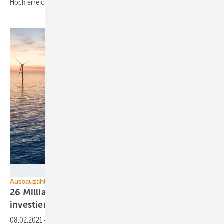
Hoch
erreichen.
Siemens Gamesa
Ausbauzahlen Offshore
26 Milliarden Euro in Meereswindkraft
investiert
08.02.2021
-
Europa schlägt bei der Offshore-Windkraft einen steilen