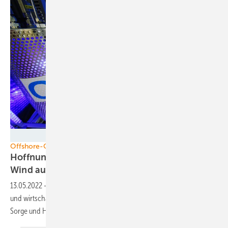
DLR / Thomas Ernsting
Offshore-Offensive
Hoffnungsenergie Strom und Wasserstoff vom
Wind auf
See
13.05.2022
-
Ein Boom der Offshore-Windkraft könnte viel Innovation
und wirtschaftliche Dynamik erzeugen. Ukrainekrieg löst bei Akteuren
Sorge und Hoffnung
aus.