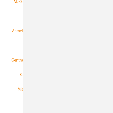
ADRESSBUCH der WIND- und SOLARENERGIE
AGB
Alle Inhalte chronologisch
Anmelden
Anmeldung & Registrierung
Datenschutz
E-Paper
ERNEUERBARE ENERGIEN abonnieren
Gentner Energy Media
Gentner Verlag
Impressum
Karriere bei Gentner
Team
Mediaservice
Mitgliedschaften und Engagement
Newsletter
Privacy Manager
RSS-Feed