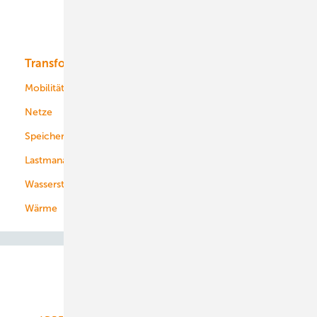
Solar
Bioenergie
Transformation
Energieversorger
Service
Mobilität
Kommunen
Netze
Stadtwerke
Speicher
Energiekonzerne
Lastmanagement
Wasserstoff
Wärme
Abo- & Leserservice