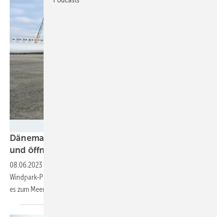
Dati Bendo – EU
Dänemark peilt 20 Gigawatt Seewindkraft an
und öffnet Türspalt für freie
Offshore-Projekte
08.06.2023
-
Das Land lässt 9 der 33 flächenoffenen Offshore-
Windpark-Projekte zu. Dank auch eines neuen Wettbewerbsplans wird
es zum
Meereswindkraftriesen.