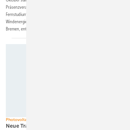
Präsenzveranstaltung in Bremerhaven. Das neunmonatige
Fernstudium wurde unter Federführung von Forwind, dem Zentrum für
Windenergieforschung der Universitäten Oldenburg, Hannover und
Bremen, entwickelt und ging jetzt in die erste
Runde.
SMA
Photovoltaik
Neue Trassen für veraltetes
Netz