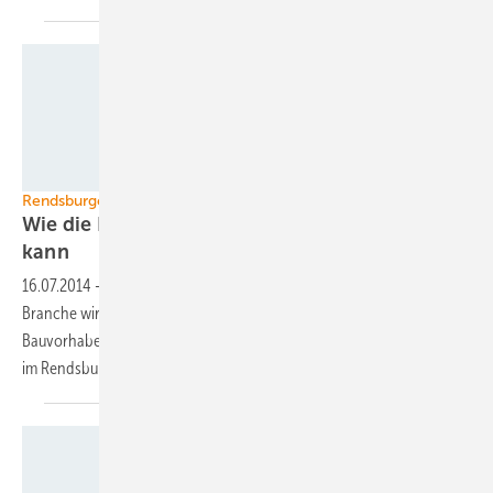
Foto: windcomm/D. Jensen
Rendsburger Appell - Handlungsempfehlungen
Wie die Politik der Offshore-Windkraft helfen
kann
16.07.2014
-
Schönreden nützt nichts: Die deutsche Offshore-
Branche wird von einer heftigen Krise geschüttelt. Neue
Bauvorhaben: Fehlanzeige! Da kommen die Handlungsempfehlungen
im Rendsburger Appell gerade
recht.