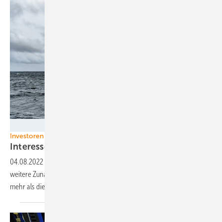
TetraSpar Demonstrator ApS
Investoren
Interesse an Meereswindkraft nimmt stark zu
04.08.2022
-
Eine Marktanalyse verzeichnet im ersten Halbjahr eine
weitere Zunahme der Investitionen in neue Offshore-Windparks um
mehr als die
Hälfte.