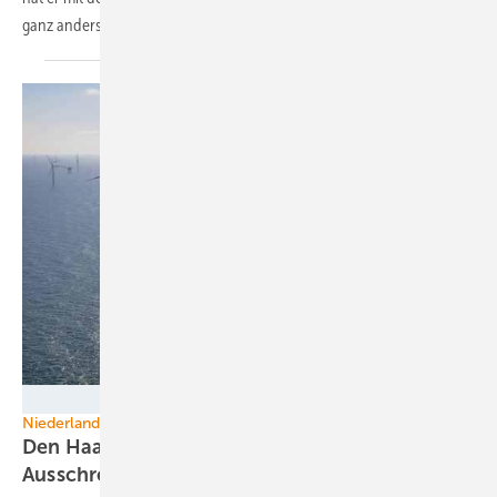
ganz anders
klingt.
geminiwindpark.nl
Niederlande
Den Haag kündigt erste Null-Cent-
Ausschreibung für Offshore-Windkraft
an