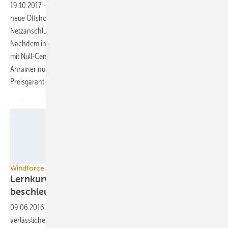
19.10.2017
-
Die Niederlande wollen im Dezember zum ersten Mal
neue Offshore-Windparks ausschreiben, die den Bietern nur das
Netzanschluss- und Baurecht, aber keine Subventionen einbringen.
Nachdem in anderen europäischen Ausschreibungen bereits Bieter
mit Null-Cent-Geboten den Zuschlag erhielten, testet der Nordsee-
Anrainer nun ein Auktionsmodell für Stromeinspeisung ohne jede
Preisgarantie.
Foto: Global Tech I Offshore Wind GmbH
Windforce 2016
Lernkurve der Offshore-Windkraft
beschleunigt
09.06.2016
-
Schneller, flexibler, günstiger – und technologisch
verlässlicher: Geht es nach den Teilnehmern der bis heute in Bremen