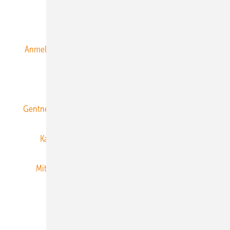
Alle Inhalte chronologisch
Anmelden
Anmeldung & Registrierung
Datenschutz
E-Paper
ERNEUERBARE ENERGIEN abonnieren
Gentner Energy Media
Gentner Verlag
Impressum
Karriere bei Gentner
Team
Mediaservice
Mitgliedschaften und Engagement
Newsletter
Privacy Manager
RSS-Feed
Veranstaltungen / Webinare