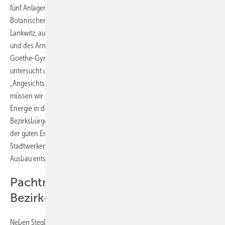
fünf Anlagen auf den Dächern der Fichtenberg-Oberschule am
Botanischen Garten, der Paul-Schneider-Grundschule im Ortsteil
Lankwitz, auf den Sporthallen der Grundschule am Stadtpark Steglitz
und des Arndt-Gymnasiums im Ortsteil Dahlem sowie auf dem
Goethe-Gymnasium in Lichterfelde. Weitere Gebäude werden aktuell
untersucht und je nach technischer Beschaffenheit priorisiert.
„Angesichts der für 2045 geplanten Klimaneutralität von Berlin
müssen wir schneller als bisher mit der Erzeugung umweltfreundlicher
Energie in der Stadt vorankommen“, sagt Maren Schellenberg,
Bezirksbürgermeisterin von Steglitz-Zehlendorfs. „Deshalb und wegen
der guten Erfahrungen in der Zusammenarbeit mit den Berliner
Stadtwerken haben wir uns jetzt zu dieser Bündelung beim solaren
Ausbau entschlossen.“
Pachtmodell ist attraktiv für die
Bezirke
Neben Steglitz-Zehlendorf haben aber weitere Berliner Bezirke ihr