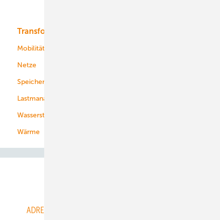
Bioenergie
Transformation
Energieversorger
Service
Mobilität
Kommunen
Netze
Stadtwerke
Speicher
Energiekonzerne
Lastmanagement
Wasserstoff
Wärme
Abo- & Leserservice
ADRESSBUCH der WIND- und SOLARENERGIE
AGB