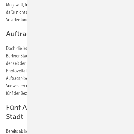
Megawatt, für die sich die Bezirke zunächst interessieren, werden
dafür nicht ausreichen. Denn Berlin braucht 11,9 Gigawatt
Solarleistung, um Klimaneutralität zu erreichen.
Auftragspipeline füllt sich
Doch die jetzt bestellten Solaranlagen sind schon mehr als die
Berliner Stadtwerke bisher errichtet haben. Denn die Gesamtleistung
der seit der Gründung des Unternehmens im Jahr 2016 gebauten
Photovoltaikgeneratoren beträgt etwa 20 Megawatt. Die
Auftragspipeline will unter anderem der Bezirk Steglitz-Zehlendorf im
Südwesten der Stadt füllen. Die Bezirksverwaltung hat Interesse an
fünf der Bezirks-Pakete bekundet.
Fünf Anlagen im Südwesten der
Stadt
Bereits ab kommendem Frühjahr bauen die Berliner Stadtwerke diese