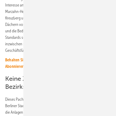
Interesse an Solaranlagen bei den Stadtwerken angemeldet. Auch in
Marzahn-Hellersdorf, Lichtenberg, Reinickendorf, Friedrichshain-
Kreuzberg und Neukölln sollen bis 2024 Sonnenkraftwerke auf den
Dächern von Schulen entstehen. „Unser auf einen schnellen Ausbau
und die Bedürfnisse der Bezirke zugeschnittenes und durch seine
Standards schnell umsetzbares Pachtmodell für Solaranlagen wird
inzwischen sehr gut angenommen“, freut sich Kerstin Busch,
Geschäftsführerin der Berliner Stadtwerke.
Behalten Sie die Entwicklung der solaren Energiewende im Blick!
Abonnieren Sie dazu einfach unseren kostenlosen Newsletter.
Keine Zusatzkosten für die
Bezirksämter
Dieses Pachtmodell funktioniert nach den dafür gängigen Regeln. Die
Berliner Stadtwerke finanzieren, installieren, warten und unterhalten
die Anlagen. Diese werden so ausgelegt, dass die maximale Menge