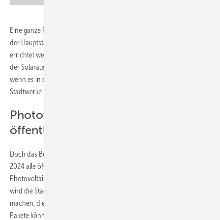
Eine ganze Reihe von Berliner Bezirken haben bei den Stadtwerken
der Hauptstadt Photovoltaikanlagen bestellt. Diese sollen auf Schulen
errichtet werden. Dies ist auch dringend notwendig. Denn bisher ist
der Solarausbau in der Stadt nicht so richtig vorangekommen, auch
wenn es in den letzten Jahren seit der Gründung der Berliner
Stadtwerke immerhin schon schneller geht.
Photovoltaikanlagen auf
öffentlichen Gebäuden
Doch das Berliner Klima- und Energiewendegesetz sieht vor, dass bis
2024 alle öffentlichen Gebäude, die dafür geeignet sind, mit
Photovoltaikanlagen ausgerüstet werden müssen. Wenn dies gelingt,
wird die Stadt einen riesigen Schritt in Richtung Klimaneutralität
machen, die für 2050 anvisiert ist. Die mehr als 300 bestellten Bezirks-
Pakete können da aber nur die Initialzündung sein. Denn die 23