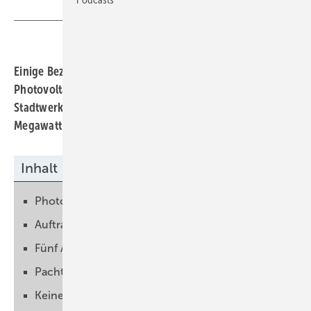
Einige Bezirke Berlins haben ihr Interesse an
Photovoltaikanlagen bekundet. Diese sollen die Berliner
Stadtwerke auf Dächern von Schulen bauen. Die 23
Megawatt Solarleistung sind aber nur ein erster Schritt.
Inhalt
Photovoltaikanlagen auf öffentlichen Gebäuden
Auftragspipeline füllt sich
Fünf Anlagen im Südwesten der Stadt
Pachtmodell ist attraktiv für die Bezirke
Keine Zusatzkosten für die Bezirksämter