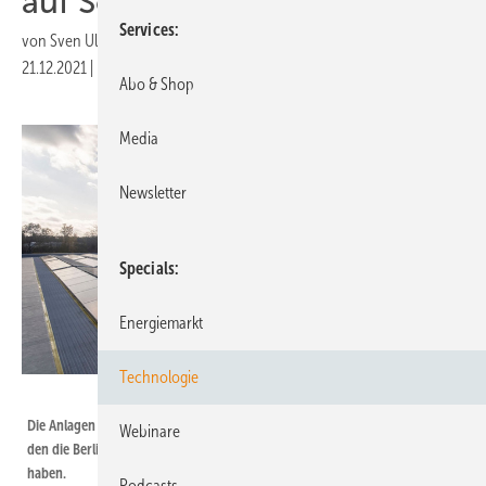
auf Schuldächer
Services
von
Sven Ullrich
21.12.2021
|
Druckvorschau
Abo & Shop
Media
Newsletter
Specials
Energiemarkt
Technologie
Mathias Voelzke
Die Anlagen auf der Schule am Karpfenteich ist der erste Solargenerator,
Webinare
den die Berliner Stadtwerke für den Bezirk Steglitz-Zehlendorf gebaut
haben.
Podcasts