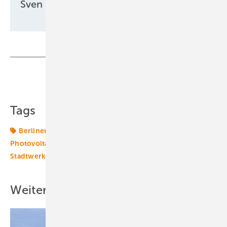
Sven Ullrich
Teilen
Link kopieren
Tags
Berliner Stadtwerke
Betrieb
Photovoltaik
Photovoltaikanlage
Schulen
Solarenergie
Stadtwerke
Weitere Inhalte