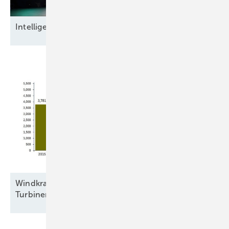
Intel ligente
Datensicherheit
Windkraftbranche errichtete 2025 bundesweit
Turbinen mit 5,23
Gigawatt