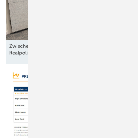
Zwischen Nordseewind und Berliner
Realpolitik