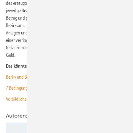
des erzeugten Stroms auch in dem Gebäude verbraucht wird. Das
jeweilige Bezirksamt verpachtet die Dächer für einen symbolischen
Betrag und pachtet im Gegenzug die Solaranlage. Dadurch wird das
Bezirksamt, das für die Schulen zuständig ist, zum Betreiber der
Anlagen und kann den Strom als Eigenverbrauch ohne oder nur mit
einer verringerten EEG-Umlage nutzen. Durch den eingesparten
Netzstrom kosten die Anlagen den Bezirksämtern kein zusätzliches
Geld.
Das könnte Sie auch interessieren:
Berlin und Brandenburg brauchen 39 Gigawatt Photovoltaik
7 Bedingungen für mehr Solarenergie
Vorbildliche regionale Partner für Solar
Autoren: