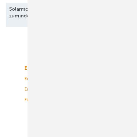
Solarmodule: Preisanstieg legt Pause ein –
zumindest
teilweise
Unsere Themen
Energiemarkt
Technologie
Energierecht
Planung
Energiemärkte weltweit
Logistik
Finanzierung
Betrieb
Onshore-Wind
Offshore-Wind
Solar