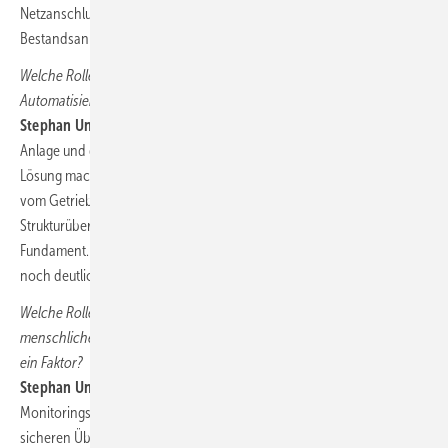
Netzanschluss auch das lebenszeitverlängernde Retrofit von
Bestandsanlagen.
Welche Rolle spielt das CMS in dem so ausdifferenzierten
Automatisierungssystem?
Stephan Unger:
Wir haben immer den ganzheitlichen Blick auf die
Anlage und den Windpark, denn nicht jede technisch machbare
Lösung macht auch Sinn. Daher decken wir mit unseren Lösungen
vom Getriebestrang über das Rotorblatt auch die komplette
Strukturüberwachung ab – das SHM von der Spitze bis zum
Fundament. Und im Offshorebereich reicht unsere CMS-Expertise
noch deutlich weiter.
Welche Rolle spielt in der täglichen Turbinenüberwachung noch die
menschliche Kontrolle, und ist künstliche Intelligenz, also KI, schon
ein Faktor?
Stephan Unger:
Bachmann bietet mit seinem Service des Remote
Monitorings einen wichtigen Baustein in der zuverlässigen und
sicheren Überwachung von Windenergieanlagen an. Auf die