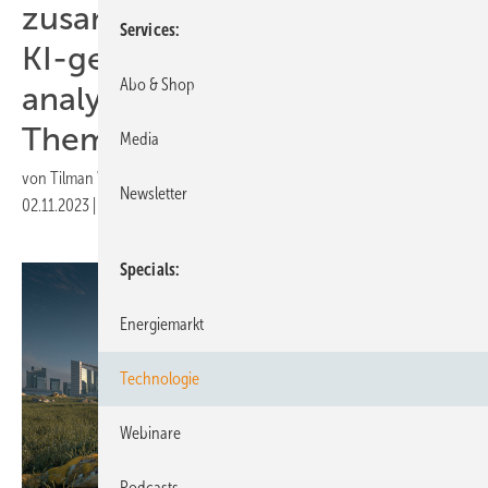
zusammenführen und durch
Services
KI-gestützte Algorithmen
Abo & Shop
analysieren bleibt großes
Thema“
Media
von
Tilman Weber
Newsletter
02.11.2023
|
Druckvorschau
Specials
Energiemarkt
Technologie
Webinare
Podcasts