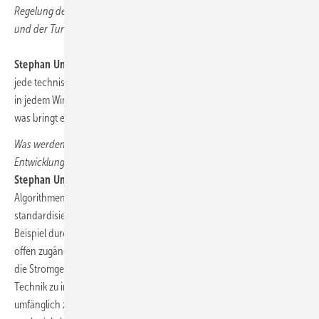
Regelung der einzelnen Turbinen gemäß ihrer Standortbedingung
und der Turbulenzbelastung durch Nachbarturbinen schon möglich?
Stephan Unger:
Grundsätzlich ja, jedoch gilt auch hier, dass nicht
jede technisch machbare Lösung wirtschaftlich ist. So muss man sich
in jedem Windpark fragen, wie optimiert rüste ich tatsächlich aus und
was bringt es für die Gesamtertragsausbeute.
Was werden Ihrer Einschätzung nach die nächsten großen
Entwicklungsschritte in der Automatisierung der Windparks sein?
Stephan Unger:
CMS-Daten zusammenführen und durch KI-gestützte
Algorithmen analysieren bleibt ein großes Thema. Dazu müssen
standardisierte Daten mit einer gegenseitigen Vergleichbarkeit zum
Beispiel durch eindeutige Zeitstempel generiert und dem Betreiber
offen zugänglich sein. Damit könnten wir heute schon mancherorts
die Stromgestehungskosten deutlich reduzieren, ohne noch mehr
Technik zu installieren. Solche Daten gemeinschaftlich und
umfänglich zu nützen wäre die Devise für morgen. Dabei sind jedoch