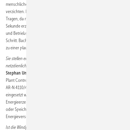
menschliche Komponente kann und sollte man an dieser Stelle nicht
verzichten. KI kommt bei Analysen und Datenbewertungen zum
Tragen, da moderne Anlagen mittlerweile „Tonnen“ von Daten pro
Sekunde erzeugen. Auch ist hier das Zusammenführen von Fremd-
und Betriebsführungsdaten ein für eine treffliche Analyse wichtiger
Schritt. Bachmanns WebLog-Suite kann all diese Daten aufgreifen und
zu einer plausiblen Analyse heranziehen.
Sie stellen einen Zusammenhang Ihrer Windparküberwachung zur
netzdienlichen Einspeisung her. Inwiefern?
Stephan Unger:
Hier sprechen Sie unsere Lösung des Smart Power
Plant Controller (SPPC) an. Mit diesem intelligenten und nach VDE-
AR-N 4110/4120 zertifizierten EZA-Regler, der am Netzübergabepunkt
eingesetzt wird, erreichen wir eine umfassende Kommunikation von
Energieerzeugern mit Windkraft, PV-Anlagen, Blockheizkraftwerken
oder Speichern und übergeordneten Instanzen wie
Energieversorgern oder Direktvermarktern.
Ist die Windparkoptimierung als lernendes interagierendes System mit