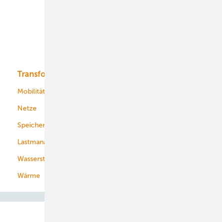
Offshore-Wind
Solar
Bioenergie
Transformation
Energieversorger
Service
Mobilität
Kommunen
Netze
Stadtwerke
Speicher
Energiekonzerne
Lastmanagement
Wasserstoff
Wärme