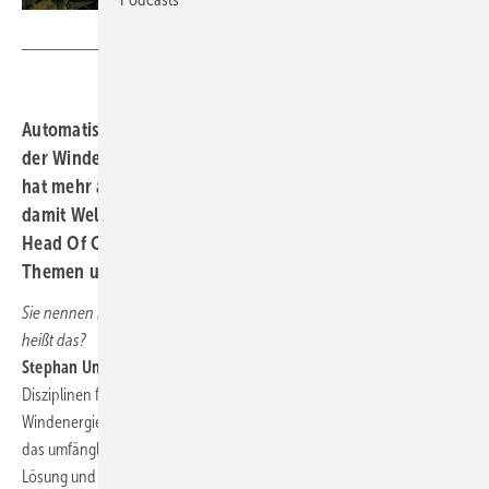
bachmann
Automatisierungsspezialist Bachmann Electronic räumt
der Windenergie eine bedeutende Rolle ein: Bachmann
hat mehr als 140.000 Windanlagen automatisiert und ist
damit Weltmarktführer. Ein Gespräch mit Stephan Unger,
Head Of Corporate Communications, über aktuelle
Themen und künftige Trends.
Sie nennen Ihr Automatisierungsprogramm „Wind Energy 5.0“, was
heißt das?
Stephan Unger:
„Wind Energy 5.0“ stellt die fünf wichtigsten
Disziplinen für die Automatisierung und den erfolgreichen Betrieb von
Windenergieanlangen dar. Konkret sind das die Steuerungstechnik,
das umfängliche Condition Monitoring, die komfortable Scada-
Lösung und neben dem gesamten Energiemanagement beim