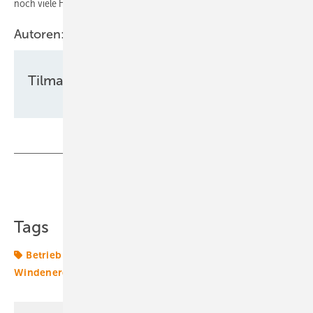
noch viele Hürden zu überwinden.
Autoren:
Tilman Weber
Teilen
Link kopieren
Tags
Betrieb
Condition Monitoring
Rolle
Windenergie