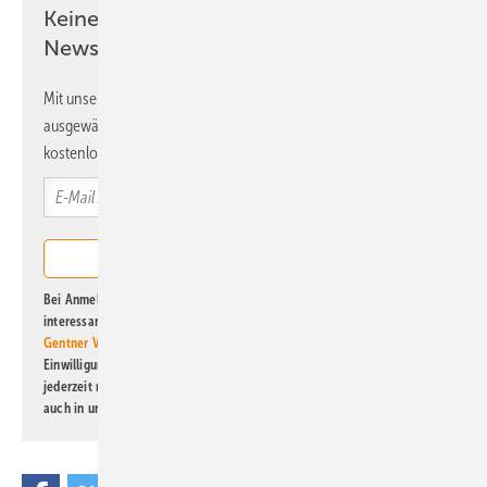
Keine Zeit? Kein Problem mit dem ERE
Newsletter!
Mit unserem Newsletter erhalten Sie regelmäßig von uns
ausgewählte Informationen und Neuigkeiten, gebündelt und
kostenlos direkt ins Postfach.
Bei Anmeldung zu diesem Newsletter bin ich damit einverstanden, über
interessante Verlags- und Online-Angebote
der Marken der Alfons W.
Gentner Verlag GmbH & Co. KG
informiert zu werden. Diese
Einwilligung kann ich jederzeit widerrufen und eine Abmeldung ist
jederzeit möglich. Informationen zum Umgang mit Daten finden Sie
auch in unserer
Datenschutzerklärung
.