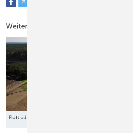
Weitere Inhalte
F lott oder
Schrott?