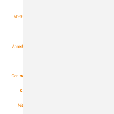
Abo- & Leserservice
ADRESSBUCH der WIND- und SOLARENERGIE
AGB
Alle Inhalte chronologisch
Anmelden
Anmeldung & Registrierung
Datenschutz
E-Paper
ERNEUERBARE ENERGIEN abonnieren
Gentner Energy Media
Gentner Verlag
Impressum
Karriere bei Gentner
Team
Mediaservice
Mitgliedschaften und Engagement
Newsletter