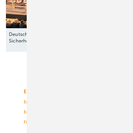
Deutsche Meereswindkraft-Branche fordert
Sicherheit ohne
Förderabhängigkeit
Unsere Themen
Energiemarkt
Technologie
Energierecht
Planung
Energiemärkte weltweit
Logistik
Finanzierung
Betrieb
Onshore-Wind