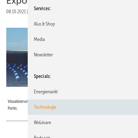
Expo 2020
Services
08.10.2021
|
Druckvorschau
Abo & Shop
Media
Newsletter
Specials
Energiemarkt
HochTief
Visualisierung der künftigen Anwendung von Offshore-Pumpspeicher-
Technologie
Parks.
Webinare
Podcasts