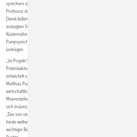
speichern zu können“, erläutert Horst Schmidt-Böcking, emeritierter
Professor der Universität in Frankfurt und Mitentwickler der Idee.
Damit ließen sich enorme Mengen durch Offshore-Windkraft
erzeugten Stroms bereits vor Ort im Meer zwischenspeichern. In
Küstennähe mit großen Meerestiefen könnten Offshore-
Pumpspeicherkraftwerke auch zum Stromnetzausgleich an Land
beitragen.
„Im Projekt StEnSea haben wir nach Machbarbarkeits- und
Potentialstudien ein Funktionsmodell im Modellmaßstab 1:10
entwickelt und 2016 erfolgreich im Bodensee getestet“, erläutert Dr.
Matthias Puchta, Projektleiter am Fraunhofer IEE in Kassel. Die
wirtschaftliche Anwendung für solche Speichersysteme liege in
Meerestiefen von 600 bis 800 Metern. Mögliche Standorte fänden
sich insbesondere vor den Küsten Europas, Japans und den USA.
„Das von uns ermittelte Potential liegt bei rund dem 1.000-fachen der
heute weltweit installierten Pumpspeicherleistung - das ist ein
wichtiger Beitrag zur internationalen Energiewende“, unterstreicht