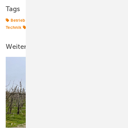
Tags
Betrieb
Energiewelt
Geothermie
Offshore-
Technik
Speicher
Techniktrends
Windenergie
Weitere Inhalte