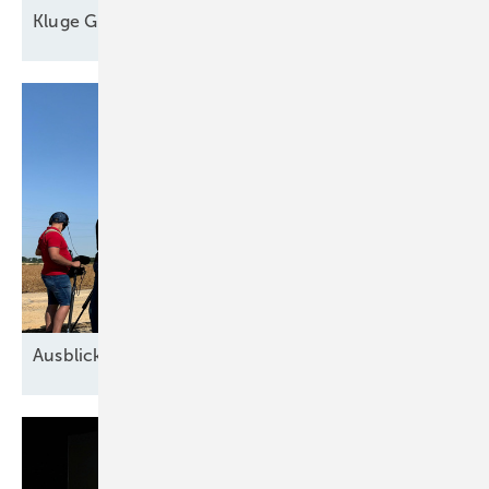
Kl uge
Grünstromautomaten
Ausblick der Windbranche: Was kommt 2026?