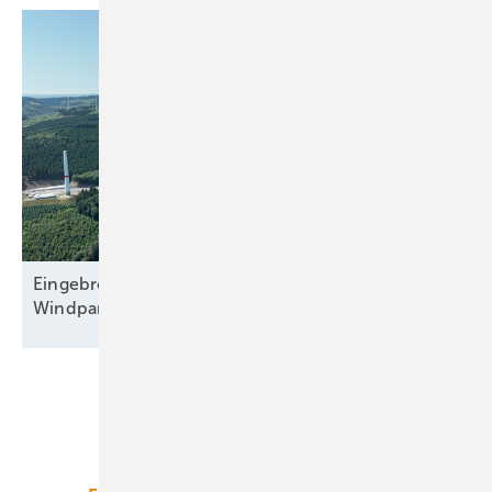
Eingebremster Boom: Weiterhin nur zweitbester
Windparkzubau in Halbjahr
Eins
Unsere Themen