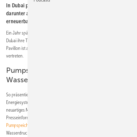
In Dubai präsentiert der deutsche Pavillon 36 Projekte,
darunter auch zum Thema Energiewende und
erneuerbare Wärmeversorgung.
Ein Jahr später als geplant hat Ende September die Expo 2020 in
Dubai ihre Tore geöffnet - und unter den 36 Projekten im deutschen
Pavillon ist auch das Thema Nachhaltigkeit und
erneuerbare Energien
vertreten.
Pumpspeichertechnologie nutzt
Wasserdruck
So präsentiert das Fraunhofer-Instituts für Energiewirtschaft und
Energiesystemtechnik IEE mit StEnSea - Stored Energy in the Sea ein
neuartiges Meeres-Pump-Speicher-System, wie das Institut in einer
Presseinformation schreibt. „Auf dem Meeresboden installierte
Pumpspeicherkraftwerke
können in großen Wassertiefen den hohen
Wasserdruck nutzen, um mit Hilfe von Hohlkörpern Stromenergie