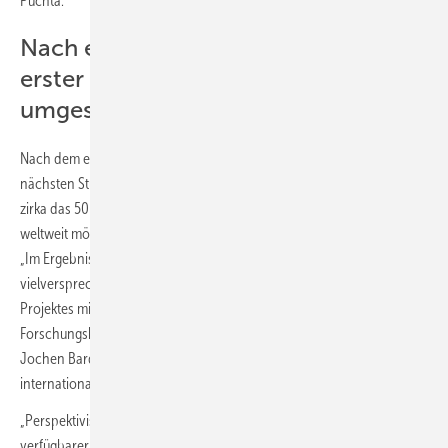
Puchta.
Nach erfolgreichen Test soll ein
erster Speicher in Norwegen
umgesetzt werden
Nach dem erfolgreichen Test im Bodensee will das IEE in der
nächsten Stufe eine dreimal so große Betonkugel bauen, die dann
zirka das 50 bis 100-fache an Energie speichern kann. Dafür wurden
weltweit mögliche Standorte recherchiert und genauer untersucht.
„Im Ergebnis wäre eine Umsetzung in Norwegen sehr
vielversprechend. Darüber hinaus haben wir die Ergebnisse des
Projektes mit möglichen industriellen Partnern diskutiert und weiteren
Forschungsbedarf identifiziert“, erläutert Fraunhofer-Bereichsleiter
Jochen Bard, der sich derzeit für die Bildung eines neuen
internationalen Projektkonsortiums engagiert.
„Perspektivisch sehen wir mit heutiger standardisierter und
verfügbarer Technik bei der Speicherkapazität von 20 MWh pro Kugel