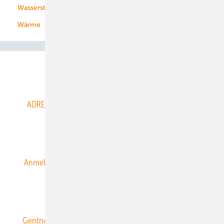
Wasserstoff
Wärme
Abo- & Leserservice
ADRESSBUCH der WIND- und SOLARENERGIE
AGB
Alle Inhalte chronologisch
Anmelden
Anmeldung & Registrierung
Datenschutz
E-Paper
ERNEUERBARE ENERGIEN abonnieren
Gentner Energy Media
Gentner Verlag
Impressum