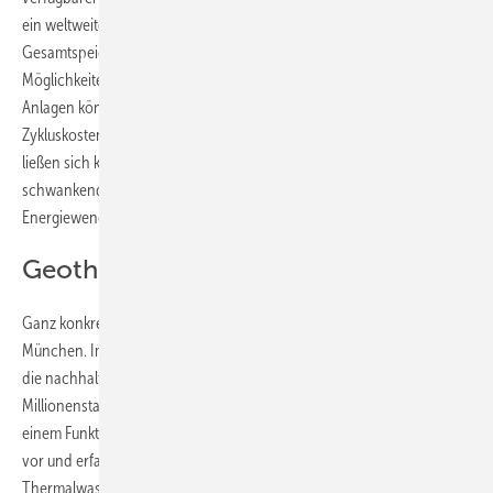
ein weltweites Potenzial mit einer elektrischen
Gesamtspeicherkapazität von 893.000 MWh“, beschreibt Bard die
Möglichkeiten. „In zukünftigen Parks mit einer großen Anzahl solcher
Anlagen können sich damit vergleichsweise niedrige Speicher-
Zykluskosten von voraussichtlich zwei Cent pro kWh ergeben. Damit
ließen sich kostengünstig wichtige Ausgleichsbeiträge für die
schwankende Erzeugung aus
Wind
und Sonne für die weltweite
Energiewende leisten“, ist Bard überzeugt.
Geothermie aus München
Ganz konkret in der Gegenwart ist das Projekt der Stadtwerke
München. Im „Energy Lab“ zeigen die SWM auf spielerische Art, wie
die nachhaltige und
klimafreundliche Wärmeversorgung
für eine
Millionenstadt Realität wird. Besucherinnen und Besucher tauchen an
einem Funktionsmodell mit einer Sonde in den Münchner Untergrund
vor und erfahren mehr zur Bodenbeschaffenheit in der Tiefe und zum
Thermalwasser. Technische und geologische Erläuterungen runden