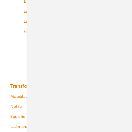
Energiemarkt
Technologie
Energierecht
Planung
Energiemärkte weltweit
Logistik
Finanzierung
Betrieb
Onshore-Wind
Offshore-Wind
Solar
Bioenergie
Transformation
Energieversorger
Service
Mobilität
Kommunen
Netze
Stadtwerke
Speicher
Energiekonzerne
Lastmanagement