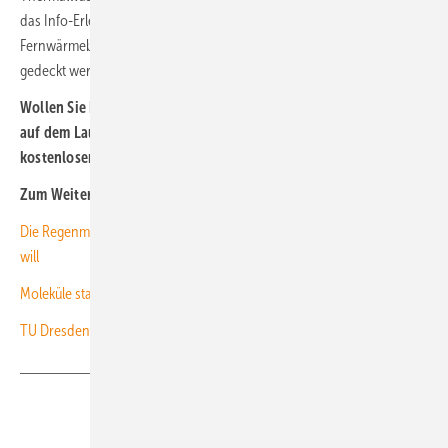
das Info-Erlebnis ab. Bis spätestens 2040 soll Münchens
Fernwärmebedarf bis CO2-neutral und überwiegend mit Geothermie
gedeckt werden.
Wollen Sie bei technologischen Entwicklungen der Erneuerbaren
auf dem Laufenden bleiben, dann abonnieren Sie unseren
kostenlosen
Newsletter
.
Zum Weiterlesen:
Die Regenmacher: Wie es ein Professor aus Windparks regnen lassen
will
Moleküle statt Elektronen: Forscher planen Wasserstoff-WEA
TU Dresden entwickelt Schwungradspeicher in neuer Dimension
Teilen
Link kopieren