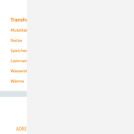
Bioenergie
Transformation
Energieversorger
Service
Mobilität
Kommunen
Netze
Stadtwerke
Speicher
Energiekonzerne
Lastmanagement
Wasserstoff
Wärme
Abo- & Leserservice
ADRESSBUCH der WIND- und SOLARENERGIE
AGB