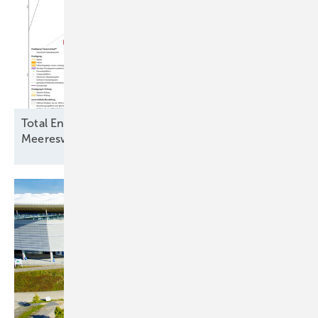
Total Energies und Jera Nex BP fordern
Meereswindkraftbremse zu ihren
Gunsten