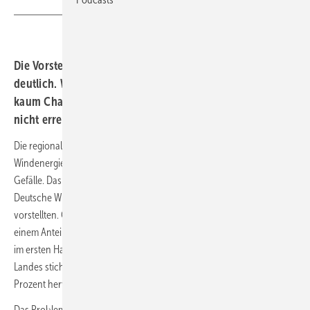
Die Vorstellung der Halbjahreszahlen Onshore macht es
deutlich. Windenergie hat in südlichen Bundesländern
kaum Chancen. Dabei lassen sich ohne sie die Klimaziele
nicht erreichen.
Die regionale Verteilung des Gesamtbestands der
Windenergieanlagen in Deutschland zeigt ein deutliches Nord-Süd-
Gefälle. Das ist noch einmal deutlich geworden, als VDMA, BWE und
Deutsche Windguard die aktuellen Ausbauzahlen Wind an Land
vorstellten. Offensichtlich muss das aber nicht so sein. Denn: Mit
einem Anteil von 22 Prozent am aktuellen Zubau führt Niedersachen
im ersten Halbjahr den Ländervergleich an. Aber: Im Süden des
Landes sticht Baden-Württemberg mit einem Zubauanteil von 9
Prozent hervor. Da geht also doch etwas.
Das Problem ist vielschichtig. Klar, der Wind bläst stärker im Norden