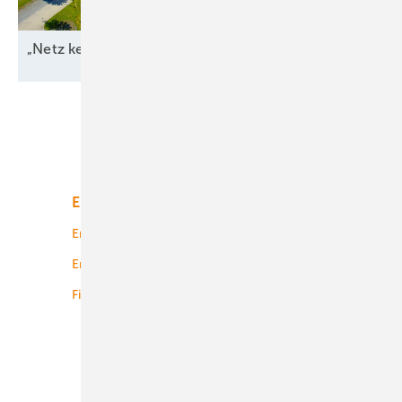
„Netz kein Engpass
mehr“
Unsere Themen
Energiemarkt
Technologie
Energierecht
Planung
Energiemärkte weltweit
Logistik
Finanzierung
Betrieb
Onshore-Wind
Offshore-Wind
Solar