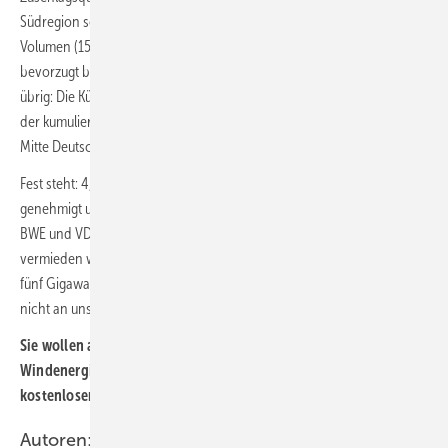
Südregion sollen demnach bis zu einem festgelegten Anteil am
Volumen (15 Prozent in 2022/2023 und 20 Prozent
ab 2024)
bevorzugt bezuschlagt werden. Sonst bleibt für den Süden nichts
übrig: Die Küstenländer stellen Mitte des Jahres 2021 etwa 41 Prozent
der kumulierten installierten Leistung und den Bundesländern in der
Mitte Deutschlands sind rund 44 Prozent zuzuordnen.
Fest steht: 4,5 Gigawatt an Windleistung sind in Deutschland
genehmigt und bezuschlagt. Sie sollten zeitnah umgesetzt werden.
BWE und VDMA fordern derweil, dass eine künftige Delle beim Ausbau
vermieden werden müsse. Zwischen 2022 und 2030 sollten jährlich
fünf Gigawatt Wind an Land neu ans Netz gehen. „Sonst kommen wir
nicht an unsere Klimaziele“, so Zelinger.
Sie wollen auf dem Laufenden bleiben beim bundesweiten
Windenergieausbau an Land? Holen Sie sich doch unseren
kostenlosen Newsletter.
Hier geht es zur Anmeldung.
Autoren: