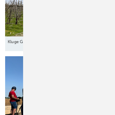
Kl uge
Grünstromautomaten