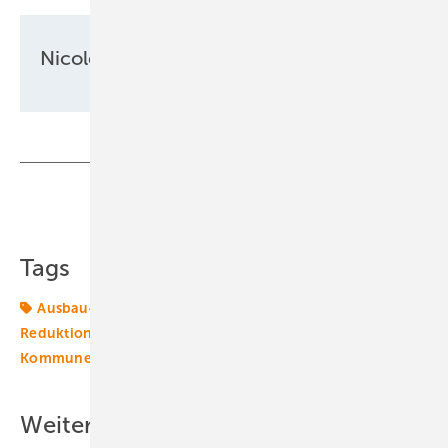
Nicole Weinhold
Teilen
Link kopieren
Tags
Ausbau-Ziele
Ausschreibungen
Betrieb
CO2-
Reduktionsziele
Energiepolitik
Erneuerbare in
Kommunen
Windenergie
Windmarkt
Windrecht
Weitere Inhalte