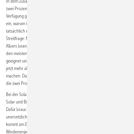
In dem Zusammenhang propagiert der BWE schon lange, es müssten
zwei Prozent der deutschen Landesfläche für die Windenergie zur
Verfügung gestellt werden. Sofort fällt einem dabei Söders Gefeilsche
ein, warum in seinem Land keine Stromtrassen verlaufen sollten. Und
tatsächlich nähren Studie wie eine aus jüngster Zeit vom BfN die
Streitfrage: Muss jedes Land gleich viel Wind installieren. Hermann
Albers beantwortet die Frage elegant: Die Studie habe gezeigt, dass in
den meisten Ländern weit mehr als zwei Prozent für die Windkraft
geeignet seien. In weiten Teilen Schleswig-Holsteins seien es schon
jetzt mehr als vier Prozent. Die Länder dürften natürlich auch mehr
machen. Daraus folgt der Schluss, dass die anderen Länder zumindest
die zwei Prozent umsetzen sollten. Eine vernünftige Schlussfolgerung.
Bei der Solarenergie sind die Bayern derweil fleißig. Nur: Allein mit
Solar und Bio werden sie die Klimaziele dennoch nicht erreichen.
Dafür brauchen sie die Windkraft. „Windenergie ist auch im Süden
unersetzlich“, so Albers. Matthias Zelinger bestätigte: „Das Volumen
kommt am Ende aus der Windenergie.“ Er prognostizierte, dass
Windenergie weltweit 2024 oder 2025 einen jährlichen Zubau von