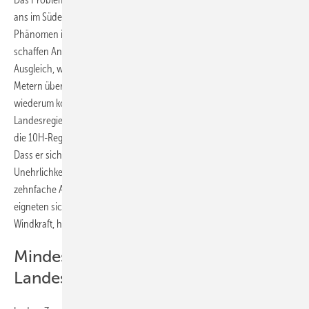
ans im Süden. Aber noch viel mehr ist der Glaube an dieses
Phänomen in den Köpfen von Nicht-Windleuten festgesetzt. Dabei
schaffen Anlagenhöhen von bis zu 250 Metern durchaus einen
Ausgleich, während in Schleswig-Holstein eine Gesamthöhe von 170
Metern überwiegt. Dummerweise ist es in Bayern ähnlich. Da
wiederum kommt ein zweites Element zum Tragen: Die Bayerische
Landesregierung will keine Windkraft. Darum hat Landeschef Söder
die 10H-Regelung seines Vorgängers Seehofer nicht zu Fall gebracht.
Dass er sich dennoch ständig zum Klimaschutz bekennt muss als
Unehrlichkeit gewertet werden. Vor Inkrafttreten der Regelung, die die
zehnfache Anlagenhöhe als Abstand zur Wohnbebauung vorsieht,
eigneten sich drei Prozent der Landesfläche im Freistaat für die
Windkraft, hinterher nur noch 0,3 Prozent.
Mindestens zwei Prozent der
Landesfläche für die Windenergie