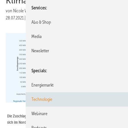
Klimaschutz
Services
von
Nicole Weinhold
28.07.2021
|
Druckvorschau
Abo & Shop
Media
Newsletter
Specials
Energiemarkt
Technologie
Deutsche Windguard
Webinare
Die Zuschlagsmengen für Ausschreibungsrunde 1 und 2 2021 tummeln
sich im Norden, nach Süden hin klingen sie aus.
Podcasts