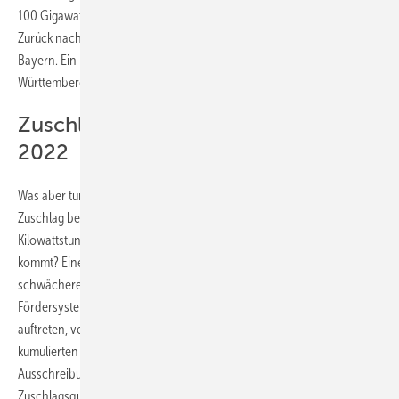
100 Gigawatt erstmals übersteige und dann auch stärkste Quelle sei.
Zurück nach Deutschland: Ein Richtwert aus der Nachbarschaft für die
Bayern. Ein Bekenntnis zur Windenergie hat schließlich auch Baden-
Württemberg beim Ausbau dieser Technologie auf die Beine geholfen.
Zuschlagsquote für den Süden ab
2022
Was aber tun, wenn Planer für ihre Projekte im Süden einfach keinen
Zuschlag bei den Ausschreibungen bekommen, weil die
Kilowattstunde im Norden aufgrund der besseren Erträge günstiger
kommt? Einen Ausgleich etwa bei den Ausschreibungen für den
schwächeren Süden soll ein Fördersystem schaffen. Obwohl das
Fördersystem die windschwächeren Standorte, die im Süden häufiger
auftreten, verstärkt unterstützt, ist ihr Anteil mit 15 Prozent an der
kumulierten Leistung immer noch am geringsten. Mit den
Ausschreibungen ab 2022 soll der Süden daher durch eine
Zuschlagsquote unterstützt werden. Projekte einer definierten