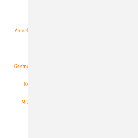
Alle Inhalte chronologisch
Anmelden
Anmeldung & Registrierung
Datenschutz
E-Paper
ERNEUERBARE ENERGIEN abonnieren
Gentner Energy Media
Gentner Verlag
Impressum
Karriere bei Gentner
Team
Mediaservice
Mitgliedschaften und Engagement
Newsletter
Privacy Manager
RSS-Feed
Veranstaltungen / Webinare