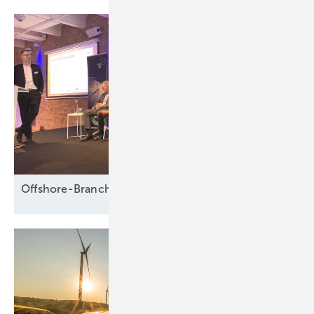
Offshore-Branche fürchtet Fadenriss und plädiert für 