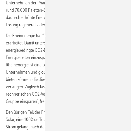
Unternehmen der Pharma- und Chemie-Industrie, wird bei vielen der
rund 70.000 Paletten-Stellplätze eine Kühlung angeboten. Der
dadurch erhöhte Energiebedarf lässt sich aufgrund der Photovoltaik-
Lösung regenerativ decken.
Die Rheinenergie hat für das Projekt ein umfassendes Energiekonzept
erarbeitet. Damit unterstützt der Energieversorger die Neska dabei,
energiebedingte CO2-Emissionen zu senken und gleichzeitig
Energiekosten einzusparen. „Gemeinsam mit unserem Partner
Rheinenergie ist eine Lösung entstanden, durch die wir regionalen
Unternehmen und globalen Partnern genau den nachhaltigen Service
bieten können, die diese für Ihre Leistungen benötigen und
verlangen. Zugleich lassen sich so etwa zehn Prozent des
rechnerischen CO2-Verbrauchs der Logistik-Infrastruktur der Neska-
Gruppe einsparen“, freut sich Neska-Geschäftsführer Jan Zeese.
Den übrigen Teil der Photovoltaikanlage betreibt die Rheinenergie
Solar, eine 100%ige Tochter der Rheinenergie. Der dabei erzeugte
Strom gelangt nach dem Erneuerbare-Energien-Gesetz (EEG) in das