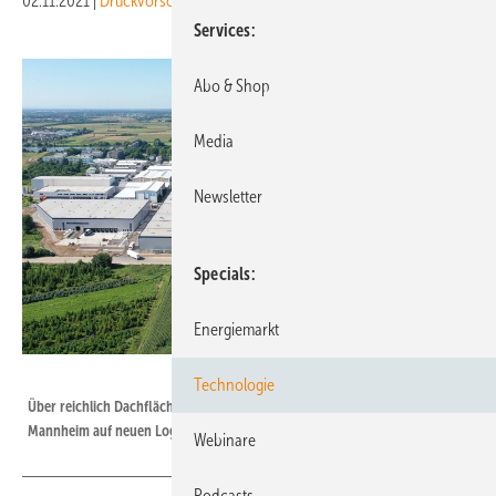
02.11.2021
|
Druckvorschau
Services
Abo & Shop
Media
Newsletter
Specials
Energiemarkt
neska
Technologie
Über reichlich Dachflächen für PV-Aufdachanlagen verfügt Neska nahe
Mannheim auf neuen Logistikhallen.
Webinare
Podcasts