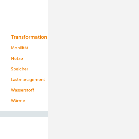
Offshore-Wind
Solar
Bioenergie
Transformation
Energieversorger
Service
Mobilität
Kommunen
Netze
Stadtwerke
Speicher
Energiekonzerne
Lastmanagement
Wasserstoff
Wärme
Abo- & Leserservice