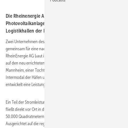
Die Rheinenergie AG baut ihre bisher größte Aufdach-
Photovoltaikanlage auf den neu errichteten
Logistikhallen der Neska in Ladenburg bei Mannheim.
Zwei Unternehmen des Stadtwerke Köln Konzerns setzen sich
gemeinsam für eine nachhaltige Energieversorgung ein: Die
RheinEnergie AG baut ihre bisher größte Aufdach-Photovoltaikanlage
auf den neu errichteten Logistikhallen der Neska in Ladenburg bei
Mannheim, einer Tochter des Geschäftsbereichs Logistics and
Intermodal der Häfen und Güterverkehr Köln AG (HGK). Die Anlage
entwickelt eine Leistung von rund vier Megawatt Spitzenleistung (MW).
Ein Teil der Stromleistung (ca. 750 kW) aus der Photovoltaikanlage
fließt direkt vor Ort in das moderne Multi-User-Logistikzentrum mit
50.000 Quadratmetern Nutzfläche, das von der Neska betrieben wird.
Ausgerichtet auf die regionale Kundenstruktur mit vielen