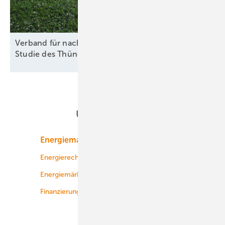
Verband für nachhaltige Agri-PV kritisiert Kosten-
Studie des
Thünen-Instituts
Unsere Themen
Energiemarkt
Technologie
Energierecht
Planung
Energiemärkte weltweit
Logistik
Finanzierung
Betrieb
Onshore-Wind