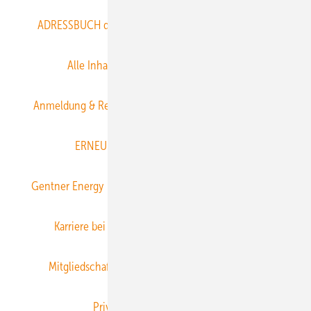
ADRESSBUCH der WIND- und SOLARENERGIE
AGB
Alle Inhalte chronologisch
Anmelden
Anmeldung & Registrierung
Datenschutz
E-Paper
ERNEUERBARE ENERGIEN abonnieren
Gentner Energy Media
Gentner Verlag
Impressum
Karriere bei Gentner
Team
Mediaservice
Mitgliedschaften und Engagement
Newsletter
Privacy Manager
RSS-Feed