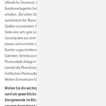
öffentliche Stromnetz. Einen entsprechenden Zuschlag von der
Bundesnetzagentur hat die RheinEnergie auf eine Ausschreibung hin
erhalten. „Bei vielen Unternehmen in Deutschland wächst
zunehmend der Wunsch, ihre Energieversorgung aus erneuerbaren
Quellen zu bestreiten. Aufdach-Photovoltaikanlagen sind an dieser
Stelle eine sehr gute Lösung. Die Experten der Rheinenergie bieten ein
Gesamtpaket aus einer Hand an, indem sie einerseits eine PV-Anlage
planen und errichten und zudem ein auf die speziellen Anliegen der
Kunden zugeschnittenes Energiekonzept erarbeiten“, sagt Achim
Südmeier, Vertriebsvorstand der Rheinenergie. Neben der
Photovoltaik-Anlage in Ladenburg, die 2022 in Betrieb gehen soll,
bereitet die RheinEnergie aktuell den Bau einer weiteren großen
Freiflächen-Photovoltaikanlage mit rd. 19 MW Spitzenleistung vor.
Weitere Erneuerbare-Energien-Projekte sind in Planung.(nw)
Wollen Sie die wichtigsten Daten, Fakten, Akteure und Ereignisse
rund um gewerbliche Solardächer und die kommunale
Energiewende im Blick behalten? Dann abonnieren Sie doch
unseren kostenlosen Newsletter.
Hier können Sie ihn abonnieren
.