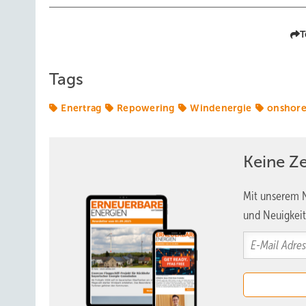
T
Tags
Enertrag
Repowering
Windenergie
onshor
Keine Z
Mit unserem N
und Neuigkeit