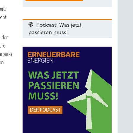
it:
icht
Podcast: Was jetzt
passieren muss!
 der
are
arparks
en.