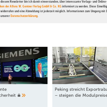
diesem Newsletter bin ich damit einverstanden, über interessante Verlags- und Online-
ken der Alfons W. Gentner Verlag GmbH & Co. KG
informiert zu werden. Diese Einwilli
t widerrufen und eine Abmeldung ist jederzeit möglich. Informationen zum Umgang mit
n unserer
Datenschutzerklärung
.
ente
Peking streicht Exportrab
cherheit
– steigen die
Modulpreis