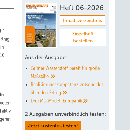
Heft 06-2026
Inhaltsverzeichnis
h“,
Einzelheft
rtrag
bestellen
 in
010
Aus der Ausgabe:
Grüner Wasserstoff bereit für große
Maßstäbe
Realisierungskompetenz entscheidet
über den
Erfolg
der
Drei Mal Modell
Europa
bieten
 aktiv
2 Ausgaben unverbindlich testen:
igeren
Jetzt kostenlos testen!