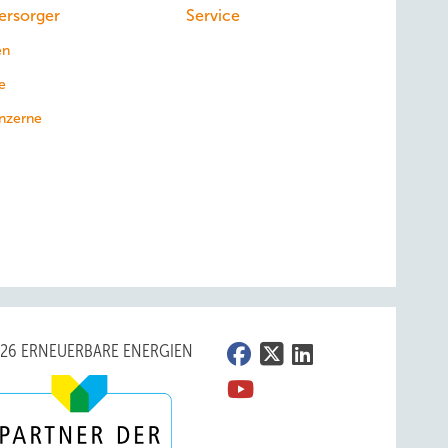
ersorger
Service
en
e
nzerne
026 ERNEUERBARE ENERGIEN