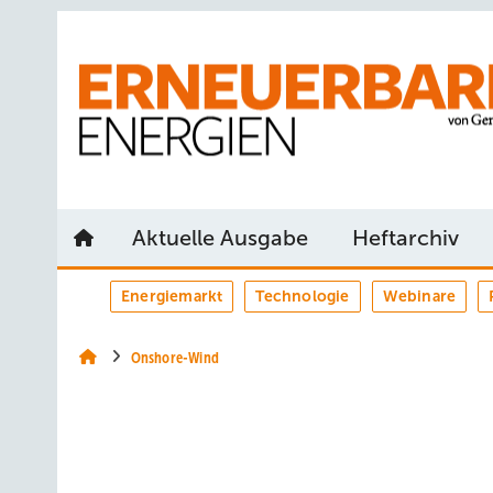
Springe
Springe
Springe
auf
auf
auf
Hauptinhalt
Hauptmenü
SiteSearch
Aktuelle Ausgabe
Heftarchiv
Energiemarkt
Technologie
Webinare
Onshore-Wind