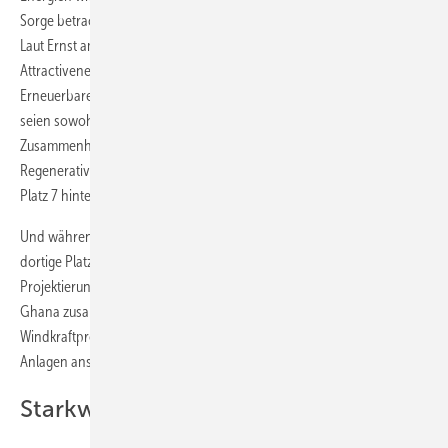
Sorge betrachtet. Ohnehin ist derzeit nicht alles so rosig auf der Insel.
Laut Ernst amp; Youngs neuem Renewable Energy Country
Attractiveness Index (RECAI) sind dort die Investitionen in
Erneuerbaren auf ein Fünf-Jahres-Tief gefallen. Die Gründe dafür
seien sowohl im eigenen Land zu finden als auch in internationalen
Zusammenhängen. Auf dem Index gehören die ersten Plätze der
Regenerativinvestitionen China, USA und Deutschland. Uk liegt auf
Platz 7 hinter Indien, einen Platz schlechter als im letzten Jahr.
Und während es also die Rostocker ins Köngreich zieht, finden
dortige Platzhirsche ganz woanders ihr Glück: Die irische
Projektierungsfirma Mainstream Renewables International will in
Ghana zusammen mit der Schweizer Firma NEK Umwelttechnik das
Windkraftprojekt Ayitepa mit 225 Megawatt umsetzen. 2016 sollen die
Anlagen ans Netz gehen.
Starkwindanlagen geplant