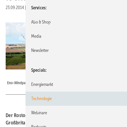
23.09.2014
|
Druckvorschau
Services
Abo & Shop
Media
Newsletter
Specials
Foto: eno energy
Eno-Windpark in Stäbelow.
Energiemarkt
Technologie
Webinare
Der Rostocker Windturbinenbauer und Planer hat
Großbritannien eine Niederlassung eröffnet. Die Firma
Podcasts