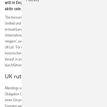
will in England, Schottland, Wales, Nordirland und Irland
aktiv sein. Sitz der Eno Energy UK Ltd. ist Birmingham.
"Die hervorragenden Windverhältnisse, ein stabiles wirtschaftliches
Umfeld und das bewährte Vergütungssystem für Strom aus
erneuerbaren Energien werden zu einem langfristigen
Unternehmenswachstum beitragen und Eno´s Wettbewerbsfähigkeit
steigern", sagt Matias Baigorria Heise, Geschäftsführer der Eno Energy
UK Ltd. "Für uns sind alle auf den britischen Inseln präsenten
historischen Nationen Teile einer großen Windfamilie. Wir freuen uns
darauf, in jeder der Regionen Kooperationen initiieren und
durchführen zu können", sagt Heise.
UK rutscht im Attraktivitätsindex ab
Allerdings soll das bisherige Vergütungssystem der ROCs (Renewable
Obligation Certificate) in den nächsten Jahren schrittweise durch
einen Einspeisetarif ersetzt werden, der auch vermeintliche saubere
Energien wie Atomkraft fördert. In der Branche wird das allgemein mit