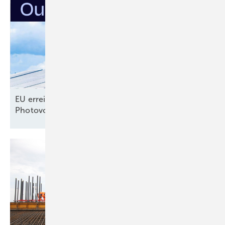
EU erreicht selbst gestecktes Ausbauziel für
Photovoltaik –
noch