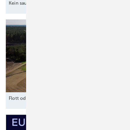
Kein sauberer H
-Betrieb ohne grünen
Strom
2
F lott oder
Schrott?