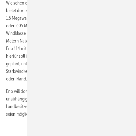
Wie sehen die Pläne von Eno in Großbritannien aus? Die Rostocker
bietet dort zunächst drei Windturbinen an. Eine Eno 82 mit wahlweise
1,5 Megawatt (MW)
oder 2,05 MW Leistung und einer Gesamthöhe unter 100 Meter für
Windklasse IIA. Außerdem kommt die Eno 92 mit 2,2 MW und 80
Metern Nabenhöhe sowie die optimal für Küstenstandorte geeignete
Eno 114 mit 3,5 MW und 92 Metern Nabenhöhe. Ein kleinerer Turm
hierfür soll in Kürze folgen. Für 2016 ist eine Erweiterung des Portfolios
geplant, unter anderem mit einer 2,05-MW-Anlage für
Starkwindregionen der Klasse IA – speziell für Länder wie Schottland
oder Irland. Die Verwendung einer großen Windklasse IA-Turbine auf
Eno will dort Käufer vor allem aus den Bereichen mittelgroße
unabhängige Stromproduzenten, kleine Projektentwickler und
Landbesitzer erschließen. Auch Projektentwicklungs-Kooperationen
seien möglich, ergänzt Geschäftsführer Heise. (
Nicole Weinhold
)