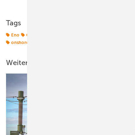
Teilen
Link kopieren
Tags
Eno
Großbritannien
Planer
UK
Windtechnik
onshore-wind
Weitere Inhalte