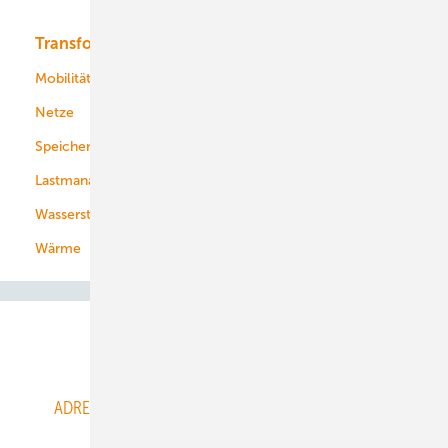
Transformation
Energieversorger
Service
Mobilität
Kommunen
Netze
Stadtwerke
Speicher
Energiekonzerne
Lastmanagement
Wasserstoff
Wärme
Abo- & Leserservice
ADRESSBUCH der WIND- und SOLARENERGIE
AGB