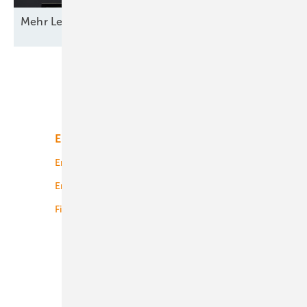
Mehr Leistung &
­Funktion
Unsere Themen
Energiemarkt
Technologie
Energierecht
Planung
Energiemärkte weltweit
Logistik
Finanzierung
Betrieb
Onshore-Wind
Offshore-Wind
Solar
Bioenergie