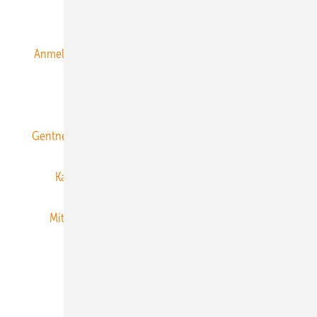
Alle Inhalte chronologisch
Anmelden
Anmeldung & Registrierung
Datenschutz
E-Paper
ERNEUERBARE ENERGIEN abonnieren
Gentner Energy Media
Gentner Verlag
Impressum
Karriere bei Gentner
Team
Mediaservice
Mitgliedschaften und Engagement
Newsletter
Privacy Manager
RSS-Feed
Veranstaltungen / Webinare