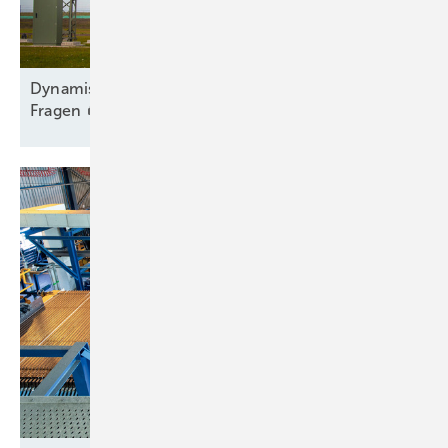
Dy namischer Ausbau trotz Engpass und offener
Fragen