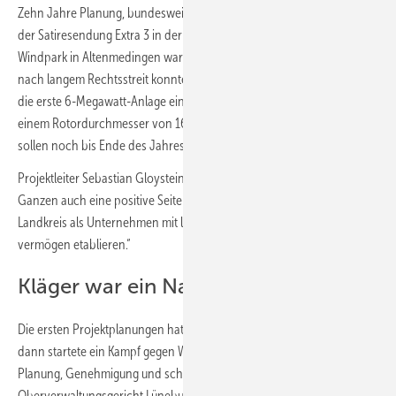
Zehn Jahre Planung, bundesweite Aufmerksamkeit und ein Beitrag in
der Satiresendung Extra 3 in der Rubrik „Realer Irrsinn“: Der UKA-
Windpark in Altenmedingen war ein herausforderndes Projekt. Erst
nach langem Rechtsstreit konnte gebaut werden und vor kurzem ging
die erste 6-Megawatt-Anlage einer Nabenhöhe von 169 Metern und
einem Rotordurchmesser von 162 Metern in Betrieb. Weitere drei
sollen noch bis Ende des Jahres folgen.
Projektleiter Sebastian Gloystein von der UKA Rostock kann dem
Ganzen auch eine positive Seite abgewinnen: „Wir konnten uns im
Landkreis als Unternehmen mit langem Durchhaltewillen und -
vermögen etablieren.“
Kläger war ein Naturschutzverein
Die ersten Projektplanungen hatten bereits 2014 begonnen – und
dann startete ein Kampf gegen Windmühlen: Nach acht Jahren
Planung, Genehmigung und schließlich dem Baubeginn stoppte das
Oberverwaltungsgericht Lüneburg die Arbeiten. Der Grund: Der