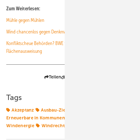
Zum Weiterlesen:
Mühle gegen Mühlen
Wind chancenlos gegen Denkmalschutz
Konfliktscheue Behörden? BWE fordert mehr Mut bei der
Flächenausweisung
Teilen
Link kopieren
Tags
Akzeptanz
Ausbau-Ziele
Denkmalschutz
Erneuerbare in Kommunen
Genehmigung
Windenergie
Windrecht
onshore-wind