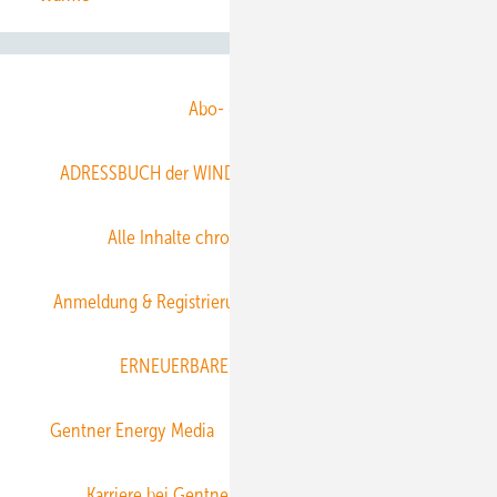
Abo- & Leserservice
ADRESSBUCH der WIND- und SOLARENERGIE
AGB
Alle Inhalte chronologisch
Anmelden
Anmeldung & Registrierung
Datenschutz
E-Paper
ERNEUERBARE ENERGIEN abonnieren
Gentner Energy Media
Gentner Verlag
Impressum
Karriere bei Gentner
Team
Mediaservice