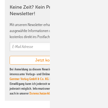
Keine Zeit? Kein Problem mit dem ERE
Newsletter!
Mit unserem Newsletter erhalten Sie regelmäßig von uns
ausgewählte Informationen und Neuigkeiten, gebündelt und
kostenlos direkt ins Postfach.
Bei Anmeldung zu diesem Newsletter bin ich damit einverstanden, über
interessante Verlags- und Online-Angebote
der Marken der Alfons W.
Gentner Verlag GmbH & Co. KG
informiert zu werden. Diese
Einwilligung kann ich jederzeit widerrufen und eine Abmeldung ist
jederzeit möglich. Informationen zum Umgang mit Daten finden Sie
auch in unserer
Datenschutzerklärung
.