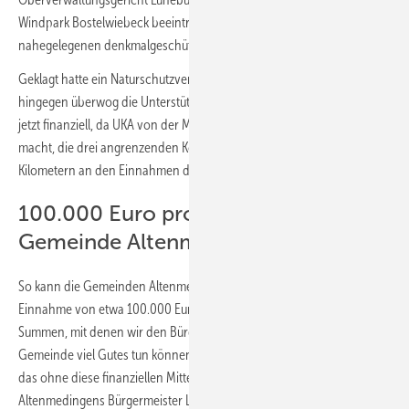
Windpark Bostelwiebeck beeinträchtige das Erscheinungsbild einer
nahegelegenen denkmalgeschützten Mühle ohne Flügel.
Geklagt hatte ein Naturschutzverein, in den Anwohnergemeinden
hingegen überwog die Unterstützung für das Projekt. Diese profitieren
jetzt finanziell, da UKA von der Möglichkeit des § 6 des EEG Gebrauch
macht, die drei angrenzenden Kommunen im Umkreis von 2,5
Kilometern an den Einnahmen der Windverstromung zu beteiligen.
100.000 Euro pro Jahr fließen in die
Gemeinde Altenmedingen
So kann die Gemeinden Altenmedingen mit einer jährlichen
Einnahme von etwa 100.000 Euro rechnen. „Das sind durchaus große
Summen, mit denen wir den Bürgerinnen und Bürgern unserer
Gemeinde viel Gutes tun können. Wir planen ein Gemeindezentrum,
das ohne diese finanziellen Mittel nicht zu realisieren wäre“, so
Altenmedingens Bürgermeister Léonard Hyfing. (kw)