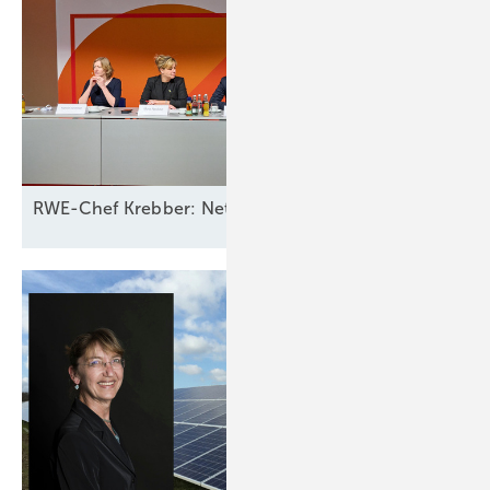
RWE-Chef Krebber: Netzbetreiber sollten für Ausfall 