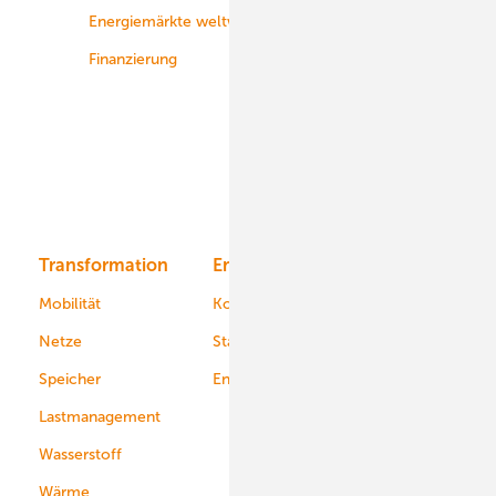
Energiemärkte weltweit
Logistik
Finanzierung
Betrieb
Onshore-Wind
Offshore-Wind
Solar
Bioenergie
Transformation
Energieversorger
Service
Mobilität
Kommunen
Netze
Stadtwerke
Speicher
Energiekonzerne
Lastmanagement
Wasserstoff
Wärme