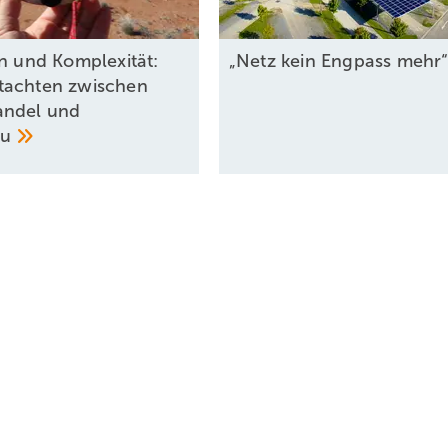
on und Komplexität:
„Netz kein Engpass
mehr
tachten zwischen
andel und
au