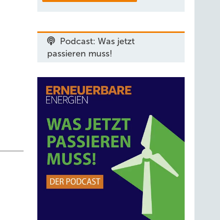
erbasis,
Podcast: Was jetzt
passieren muss!
chtiger
r
 ein
n Fokus