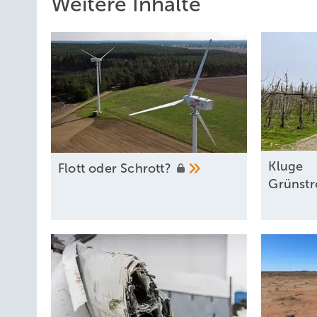
Weitere Inhalte
Kl uge
F lott oder
Schrott?
Grünst