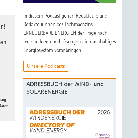
In diesem Podcast gehen Redakteure und
Redakteurinnen des Fachmagazins
ieter –
r!
ERNEUERBARE ENERGIEN der Frage nach,
isch
welche Ideen und Lösungen ein nachhaltiges
nen
Energiesystem voranbringen.
uert
s nicht
Unsere Podcasts
shalb
 es
ADRESSBUCH der WIND- und
SOLARENERGIE
gung
 Daten
ulze - VDMA