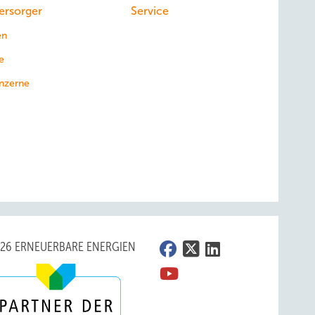
ersorger
Service
en
e
nzerne
026 ERNEUERBARE ENERGIEN