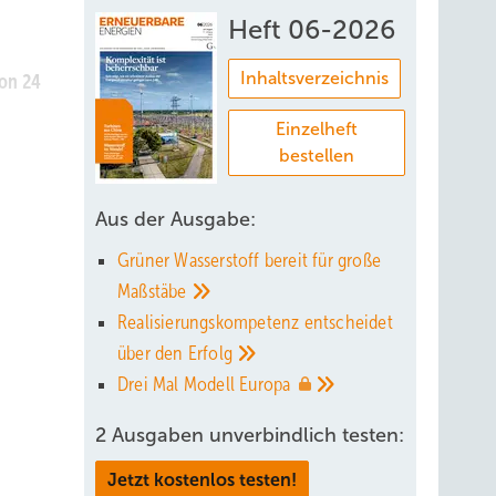
Heft 06-2026
Inhaltsverzeichnis
on 24
Einzelheft
bestellen
n
 Die
Aus der Ausgabe:
Grüner Wasserstoff bereit für große
m Preis
Maßstäbe
Realisierungskompetenz entscheidet
eise.
über den
Erfolg
smengen
Drei Mal Modell
Europa
2 Ausgaben unverbindlich testen:
 sich
Jetzt kostenlos testen!