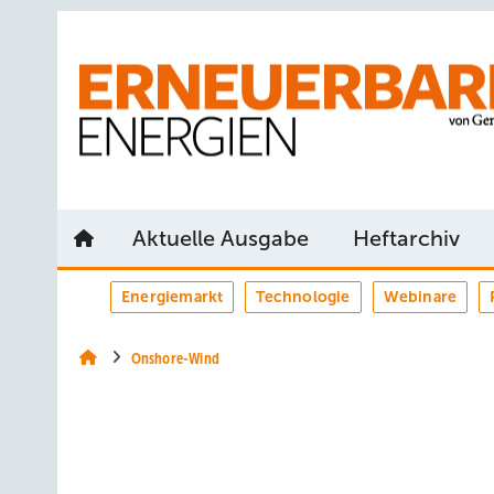
Springe
Springe
Springe
auf
auf
auf
Hauptinhalt
Hauptmenü
SiteSearch
Aktuelle Ausgabe
Heftarchiv
Energiemarkt
Technologie
Webinare
Onshore-Wind