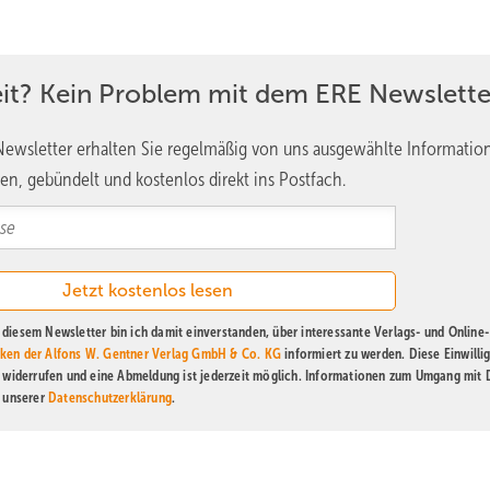
cht ausschließlich aus China kommt, oder sie eng überwachen?
e Anlage. Ein Beispiel: Vestas – ein dänischer, also unkritischer Anb
eit? Kein Problem mit dem ERE Newslette
ernsteuern können, für Revisionen, Services oder Wartung. Problemat
us Ländern stammen, mit denen die Zusammenarbeit im Konfliktfall
ewsletter erhalten Sie regelmäßig von uns ausgewählte Informatio
giesystem – also kritische Infrastruktur – abhängig wird. Bei uns ste
en, gebündelt und kostenlos direkt ins Postfach.
Vestas, wenn er einen Serviceeinsatz in Basel durchführt. Wir sind un
uso neutral gehandhabt
oder im Ernstfall politisch genutzt würde. De
gaben entsprechen – idealerweise den Nis-2-Richtlinien. Hier geht
rbine als Ganzes.
Nicole Weinhold
diesem Newsletter bin ich damit einverstanden, über interessante Verlags- und Online-
ken der Alfons W. Gentner Verlag GmbH & Co. KG
informiert zu werden. Diese Einwilli
t widerrufen und eine Abmeldung ist jederzeit möglich. Informationen zum Umgang mit
n unserer
Datenschutzerklärung
.
Foto: Maik Sch