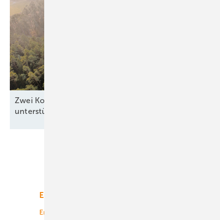
Zwei Kommunen zeigen, wie Windkraft die Region
unterstützen
kann
Unsere Themen
Energiemarkt
Technologie
Energierecht
Planung