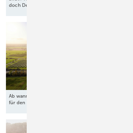
doch Deutschland verfehlt
2030-Ziel
Ab wann lohnen sich Agri-PV und Batteriespeicher
für den Hof
wirklich?