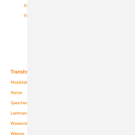
Energiemärkte weltweit
Logistik
Finanzierung
Betrieb
Onshore-Wind
Offshore-Wind
Solar
Bioenergie
Transformation
Energieversorger
Service
Mobilität
Kommunen
Netze
Stadtwerke
Speicher
Energiekonzerne
Lastmanagement
Wasserstoff
Wärme