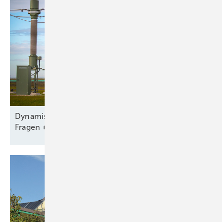
Dy namischer Ausbau trotz Engpass und offener
Fragen