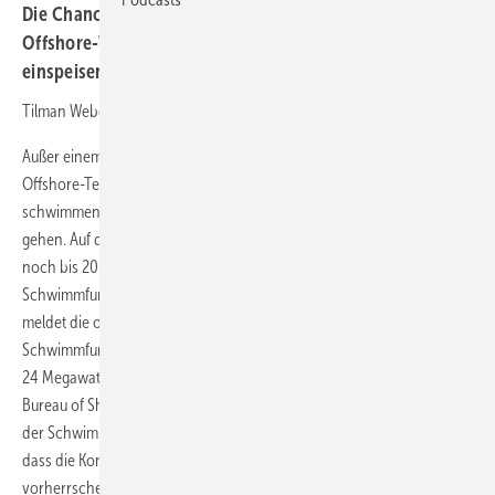
Die Chance, dass schwimmende Turbinen den ersten
Offshore-Windkraftstrom ins französische Stromnetz
einspeisen, wächst.
Tilman Weber
Außer einem schon detailliert angekündigten Projekt der Floating-
Offshore-Technologie mit vier Senvion-Anlagen könnte auch ein
schwimmendes Siemens-Windfeld bis 2020 ans französische Netz
gehen. Auf diesen Zeitplan für das Siemens-Windturbinen-Projekt,
noch bis 2020 ans Netz zu gehen, verweist jetzt der niederländische
Schwimmfundamente-Hersteller SBM Offshore. Das Unternehmen
meldet die offizielle Bestätigung der technischen Eignung seiner
Schwimmfundamente für den im Mittelmeer geplanten Windpark mit
24 Megawatt (MW) Gesamtleistung. Das US-amerikanische American
Bureau of Shipping (AIB) habe nach einer Überprüfung der Auslegung
der Schwimmfundamente und ihrer Belastungsfähigkeit festgestellt,
dass die Konstruktion für die am geplanten Standort
vorherrschenden Umweltbedingungen geeignet seien. AIB bestätige