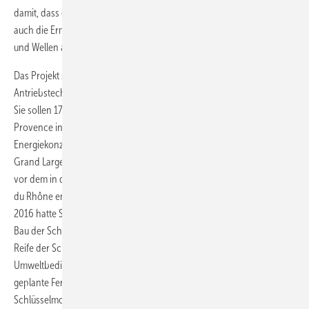
damit, dass die Schwimmfundamente sowohl die Extremlasten als
auch die Ermüdungsbeanspruchung durch die französischen Winde
und Wellen aushielten.
Das Projekt sieht drei Windturbinen der getriebelosen Siemens-
Antriebstechnologie und einer Nennleistung von jeweils acht MW vor.
Sie sollen 17 Kilometer vor der Küste der südfranzösischen Provinz
Provence in Betrieb gehen. Investor ist der französische
Energiekonzern EDF, der das Projekt seit 2015 als Windpark Provence
Grand Large mit staatlichem Segen vorantreibt. Der Windpark wird
vor dem in der Rhône-Mündung gelegenen Örtchen Port Saint Louis
du Rhône entstehen, einem Vorort der Hafenmetropole Marseilles.
2016 hatte SBM Offshore durch EDF den Zuschlag zu Entwicklung und
Bau der Schwimmfundamente erhalten. Die Bestätigung der Standort-
Reife der Schwimmfundamente für die tatsächlichen
Umweltbedingungen an dem Mittelmeerstandort bestätigt nun die
geplante Fertigstellung des Windparks bis 2020. „Das ist ein
Schlüsselmoment im Entwicklungsprozess hin zur großformatigen