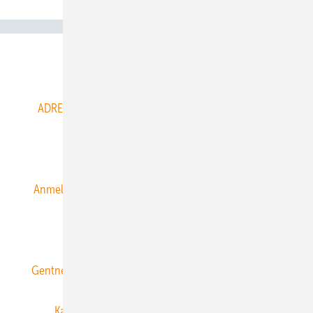
Abo- & Leserservice
ADRESSBUCH der WIND- und SOLARENERGIE
AGB
Alle Inhalte chronologisch
Anmelden
Anmeldung & Registrierung
Datenschutz
E-Paper
ERNEUERBARE ENERGIEN abonnieren
Gentner Energy Media
Gentner Verlag
Impressum
Karriere bei Gentner
Team
Mediaservice