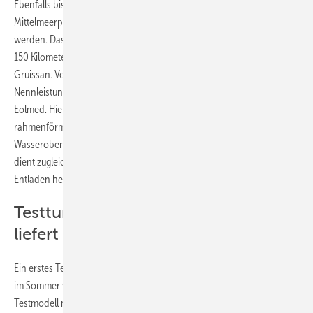
Ebenfalls bis 2020 wollen auch die Gesellschafter des zweiten
Mittelmeerpilotprojekts für schwimmende Offshore-Windparks fertig
werden. Das Vorhaben Eolmed mit knapp 25 MW entsteht vor dem gut
150 Kilometer südwestlich der Rhône-Mündung gelegenen Küstenort
Gruissan. Vorgesehen sind hier vier Senvion-Turbinen mit je 6,15 MW
Nennleistung auf Schwimmern des französischen Unternehmens
Eolmed. Hier haben die Schwimmer einen quadratischen
rahmenförmigen Grundriss und ragen stabil über die
Wasseroberfläche (siehe Bildergalerie am Textende). Das Fundament
dient zugleich als Ponton zum Anlanden von Arbeitern und zum
Entladen herangeschiffter Ersatzteile.
Testturbine für Floating Offshore
liefert ersten Meereswind-Strom
Ein erstes Test-Modell mit einer Zwei-MW-Windturbine von Vestas ist
im Sommer vor der Atlantikküste in Betrieb gegangen. Ein zweites
Testmodell mit einer zweiflügeligen Drei-MW-Anlage aus der