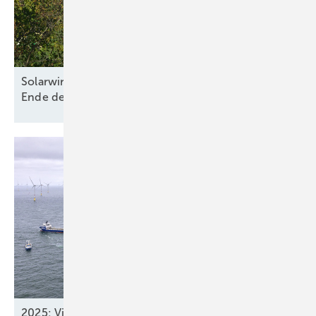
Solarwirtschaft und Bürgerenergie warnen vor
Ende der dezentralen
Energiewende
2025: Vier neue Meereswindparks stöpseln ein,