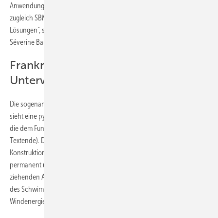
Anwendung unserer Wind-Schwimmfundamente, und unterstreicht
zugleich SBM´s starkes Bekenntnis zu Erneuerbare-Energien-
Lösungen“, sagte die Geschäftsführerin der zuständigen SBM-Sparte,
Séverine Baudic (siehe Bildergalerie am Textende).
Frankreich erprobt TLP-Technik mit
Unterwasserauftrieb in Pilotprojekt
Die sogenannte TLP-Technologie der Schwimmfundamente von SBM
sieht eine pyramidenförmige Gitterstruktur mit drei Schwimmern vor,
die dem Fundament seinen Auftrieb geben (siehe Bildergalerie am
Textende). Die an Stahlankerseilen unter Wasser gezogene
Konstruktion erhält durch die Schwimmer ihren Auftrieb. Die
permanent und an allen drei Schwimmern gleichmäßig nach oben
ziehenden Auftriebskräfte stabilisieren die waagerechte Ausrichtung
des Schwimmfundamentes und die senkrechte Ausrichtung der
Windenergieanlage.