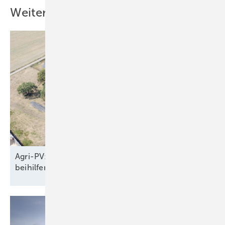
Weitere Inhalte
Agri-PV: Fertiges Bürgerenergieprojekt wartet auf
beihilferechtliche
Genehmigung